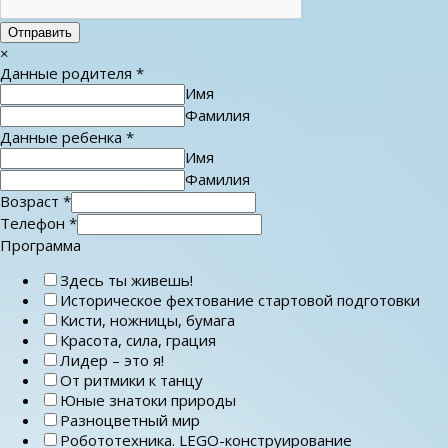
Отправить
×
Данные родителя
*
Имя
Фамилия
Данные ребенка
*
Имя
Фамилия
Возраст
*
Телефон
*
Программа
Здесь ты живешь!
Историческое фехтование стартовой подготовки
Кисти, ножницы, бумага
Красота, сила, грация
Лидер – это я!
От ритмики к танцу
Юные знатоки природы
Разноцветный мир
Робототехника. LEGO-конструирование