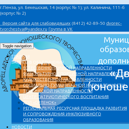
г.Пенза, ул. Бекешская, 14 (корпус № 1); ул. Калинина, 111-б
(корпус № 2)
Версия сайта для слабовидящих
(8412) 42-89-50
dvorec-
tvorchestva@yandex.ru
Группа в VK
Toggle navigation
ГЛАВНАЯ
ЗАПИСЬ В ОБЪЕДИНЕНИЯ
ЕСТЕСТВЕННОНАУЧНОЙ НАПРАВЛЕННОСТИ
ФИЗКУЛЬТУРНО-СПОРТИВНОЙ НАПРАВЛЕННОСТИ
ХУДОЖЕСТВЕННОЙ НАПРАВЛЕННОСТИ
СОЦИАЛЬНО-ГУМАНИТАРНОЙ НАПРАВЛЕННОСТИ
ТЕХНИЧЕСКОЙ НАПРАВЛЕННОСТИ
ЦЕНТР ПАТРИОТИЧЕСКОГО ВОСПИТАНИЯ
ДОЛ «ОРЛЕНОК»
PЕГИОНАЛЬНАЯ РЕСУРСНАЯ ПЛОЩАДКА РАЗВИТИЯ
И СОПРОВОЖДЕНИЯ ИНКЛЮЗИВНОГО
ОБРАЗОВАНИЯ
НОВОСТИ