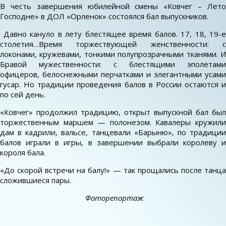
В честь завершения юбилейной смены «Ковчег – Лето
Господне» в ДОЛ «Орленок» состоялся бал выпускников.
Давно кануло в лету блестящее время балов. 17, 18, 19-е
столетия…Время торжествующей женственности: с
локонами, кружевами, тонкими полупрозрачными тканями. И
Бравой мужественности: с блестящими эполетами
офицеров, белоснежными перчатками и элегантными усами
гусар. Но традиции проведения балов в России остаются и
по сей день.
«Ковчег» продолжил традицию, открыт выпускной бал был
торжественным маршем — полонезом. Кавалеры кружили
дам в кадрили, вальсе, танцевали «Барыню», по традиции
балов играли в игры, в завершении выбрали королеву и
короля бала.
«До скорой встречи на балу!» — так прощались после танца
сложившиеся пары.
Фоторепортаж