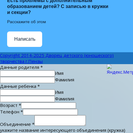
Есть проблемы с дополнительным
образованием детей? С записью в кружки
и секции?
Расскажите об этом
Написать
Copyright 2014-2025 Дворец детского (юношеского)
творчества г.Пензы
Данные родителя
*
Имя
Фамилия
Данные ребенка
*
Имя
Фамилия
Возраст
*
Телефон
*
Объединение
*
укажите название интересующего объединения (кружка)