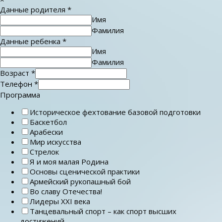
Данные родителя
*
Имя
Фамилия
Данные ребенка
*
Имя
Фамилия
Возраст
*
Телефон
*
Программа
Историческое фехтование базовой подготовки
Баскетбол
Арабески
Мир искусства
Стрелок
Я и моя малая Родина
Основы сценической практики
Армейский рукопашный бой
Во славу Отечества!
Лидеры ХХI века
Танцевальный спорт – как спорт высших
достижений