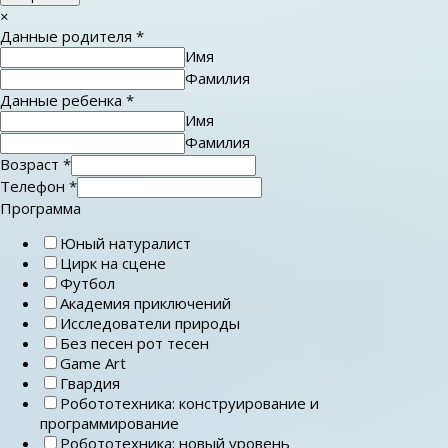
×
Данные родителя
*
Имя
Фамилия
Данные ребенка
*
Имя
Фамилия
Возраст
*
Телефон
*
Программа
Юный натуралист
Цирк на сцене
Футбол
Академия приключений
Исследователи природы
Без песен рот тесен
Game Art
Гвардия
Робототехника: конструирование и
программирование
Робототехника: новый уровень