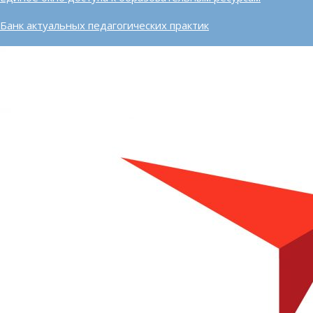
Банк актуальных педагогических практик