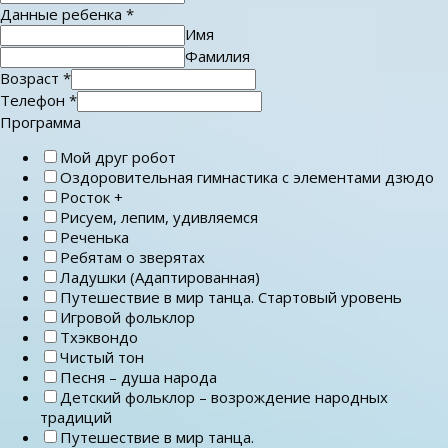
Данные ребенка
*
Имя
Фамилия
Возраст
*
Телефон
*
Программа
Мой друг робот
Оздоровительная гимнастика с элементами дзюдо
Росток +
Рисуем, лепим, удивляемся
Реченька
Ребятам о зверятах
Ладушки (Адаптированная)
Путешествие в мир танца. Стартовый уровень
Игровой фольклор
Тхэквондо
Чистый тон
Песня – душа народа
Детский фольклор – возрождение народных
традиций
Путешествие в мир танца.