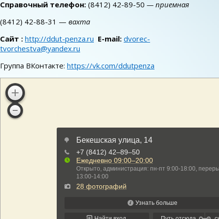
Справочный телефон:
(8412) 42-89-50
— приемная
(8412) 42-88-31 —
вахта
Сайт :
http://ddut-penza.ru
E-mail:
dvorec-
tvorchestva@yandex.ru
Группа ВКонтакте:
https://vk.com/ddutpenza