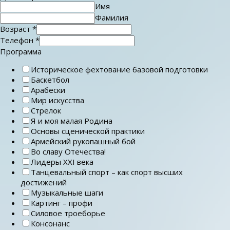
Имя
Фамилия
Возраст
*
Телефон
*
Программа
Историческое фехтование базовой подготовки
Баскетбол
Арабески
Мир искусства
Стрелок
Я и моя малая Родина
Основы сценической практики
Армейский рукопашный бой
Во славу Отечества!
Лидеры ХХI века
Танцевальный спорт – как спорт высших
достижений
Музыкальные шаги
Картинг – профи
Силовое троеборье
Консонанс