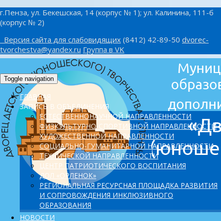
г.Пенза, ул. Бекешская, 14 (корпус № 1); ул. Калинина, 111-б
(корпус № 2)
Версия сайта для слабовидящих
(8412) 42-89-50
dvorec-
tvorchestva@yandex.ru
Группа в VK
Toggle navigation
ГЛАВНАЯ
ЗАПИСЬ В ОБЪЕДИНЕНИЯ
ЕСТЕСТВЕННОНАУЧНОЙ НАПРАВЛЕННОСТИ
ФИЗКУЛЬТУРНО-СПОРТИВНОЙ НАПРАВЛЕННОСТИ
ХУДОЖЕСТВЕННОЙ НАПРАВЛЕННОСТИ
СОЦИАЛЬНО-ГУМАНИТАРНОЙ НАПРАВЛЕННОСТИ
ТЕХНИЧЕСКОЙ НАПРАВЛЕННОСТИ
ЦЕНТР ПАТРИОТИЧЕСКОГО ВОСПИТАНИЯ
ДОЛ «ОРЛЕНОК»
PЕГИОНАЛЬНАЯ РЕСУРСНАЯ ПЛОЩАДКА РАЗВИТИЯ
И СОПРОВОЖДЕНИЯ ИНКЛЮЗИВНОГО
ОБРАЗОВАНИЯ
НОВОСТИ