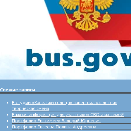
Свежие записи
В студии «Капельки солнца» завершилась летняя
творческая смена
Важная информация для участников СВО и их семей!
Портфолио Евстифеев Валерий Юрьевич
Портфолио Евсеева Полина Андреевна