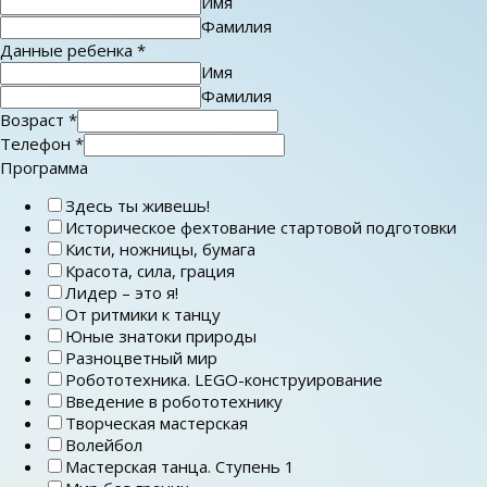
Имя
Фамилия
Данные ребенка
*
Имя
Фамилия
Возраст
*
Телефон
*
Программа
Здесь ты живешь!
Историческое фехтование стартовой подготовки
Кисти, ножницы, бумага
Красота, сила, грация
Лидер – это я!
От ритмики к танцу
Юные знатоки природы
Разноцветный мир
Робототехника. LEGO-конструирование
Введение в робототехнику
Творческая мастерская
Волейбол
Мастерская танца. Ступень 1