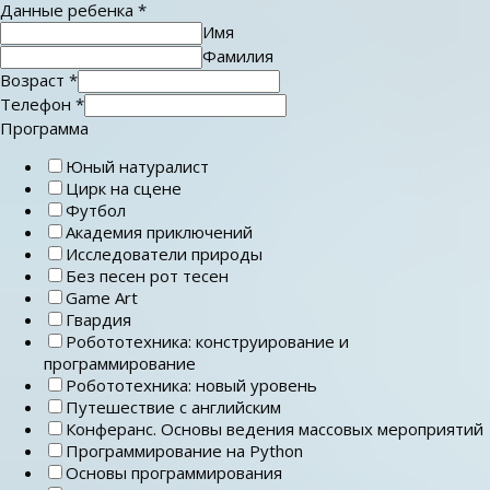
Данные ребенка
*
Имя
Фамилия
Возраст
*
Телефон
*
Программа
Юный натуралист
Цирк на сцене
Футбол
Академия приключений
Исследователи природы
Без песен рот тесен
Game Art
Гвардия
Робототехника: конструирование и
программирование
Робототехника: новый уровень
Путешествие с английским
Конферанс. Основы ведения массовых мероприятий
Программирование на Python
Основы программирования