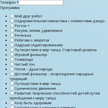
Телефон
*
Программа
Мой друг робот
Оздоровительная гимнастика с элементами дзюдо
Росток +
Рисуем, лепим, удивляемся
Реченька
Ребятам о зверятах
Ладушки (Адаптированная)
Путешествие в мир танца. Стартовый уровень
Игровой фольклор
Тхэквондо
Чистый тон
Песня – душа народа
Детский фольклор – возрождение народных
традиций
Путешествие в мир танца.
Сценическое движение
Развитие творческих способностей детей путем
приобщения к миру танца
Хочу быть здоровым
Сокровищница народных ремёсел