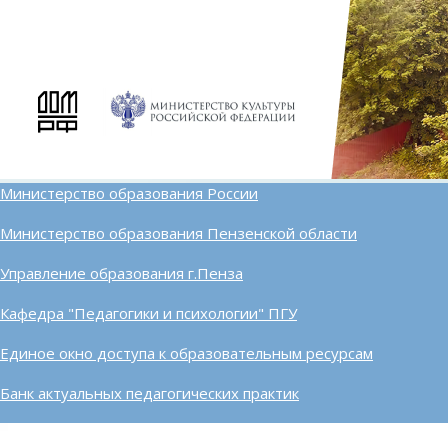
Министерство образования России
Министерство образования Пензенской области
Управление образования г.Пенза
Кафедра "Педагогики и психологии" ПГУ
Единое окно доступа к образовательным ресурсам
Банк актуальных педагогических практик