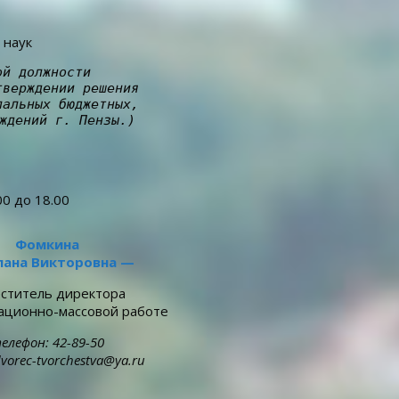
 наук
й должности 

верждении решения 

альных бюджетных, 

ждений г. Пензы.)
00 до 18.00
Фомкина
лана Викторовна —
ститель директора
ационно-массовой работе
елефон: 42-89-50
dvorec-tvorchestva@ya.ru