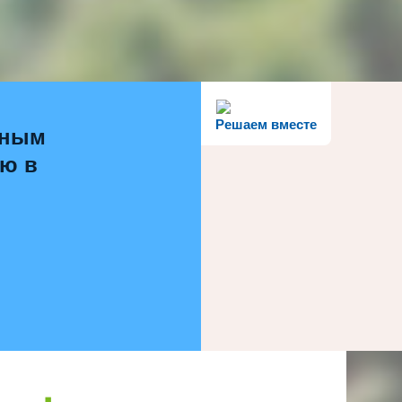
Решаем вместе
ьным
ью в