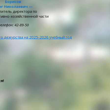
Борисов
ег Николаевич —
титель директора по
ивно-хозяйственной части
елефон: 42-89-50
о дежурства на 2025-2026 учебный год
я!