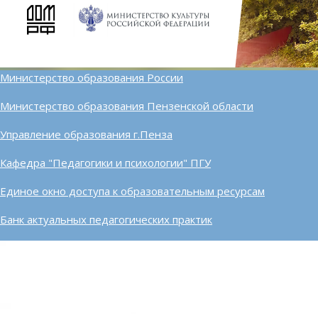
Министерство образования России
Министерство образования Пензенской области
Управление образования г.Пенза
Кафедра "Педагогики и психологии" ПГУ
Единое окно доступа к образовательным ресурсам
Банк актуальных педагогических практик