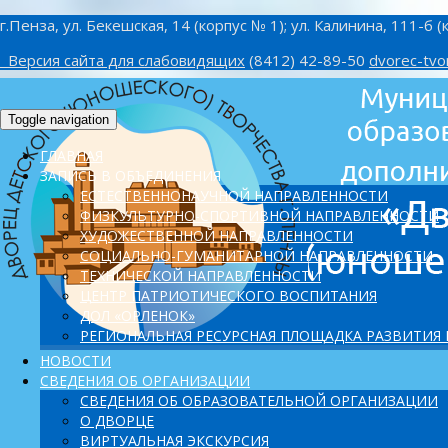
г.Пенза, ул. Бекешская, 14 (корпус № 1); ул. Калинина, 111-б (
Версия сайта для слабовидящих
(8412) 42-89-50
dvorec-tvo
Toggle navigation
ГЛАВНАЯ
ЗАПИСЬ В ОБЪЕДИНЕНИЯ
ЕСТЕСТВЕННОНАУЧНОЙ НАПРАВЛЕННОСТИ
ФИЗКУЛЬТУРНО-СПОРТИВНОЙ НАПРАВЛЕННОСТИ
ХУДОЖЕСТВЕННОЙ НАПРАВЛЕННОСТИ
СОЦИАЛЬНО-ГУМАНИТАРНОЙ НАПРАВЛЕННОСТИ
ТЕХНИЧЕСКОЙ НАПРАВЛЕННОСТИ
ЦЕНТР ПАТРИОТИЧЕСКОГО ВОСПИТАНИЯ
ДОЛ «ОРЛЕНОК»
PЕГИОНАЛЬНАЯ РЕСУРСНАЯ ПЛОЩАДКА РАЗВИТИЯ
НОВОСТИ
СВЕДЕНИЯ ОБ ОРГАНИЗАЦИИ
СВЕДЕНИЯ ОБ ОБРАЗОВАТЕЛЬНОЙ ОРГАНИЗАЦИИ
О ДВОРЦЕ
ВИРТУАЛЬНАЯ ЭКСКУРСИЯ