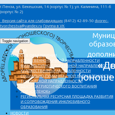
г.Пенза, ул. Бекешская, 14 (корпус № 1); ул. Калинина, 111-б
(корпус № 2)
Версия сайта для слабовидящих
(8412) 42-89-50
dvorec-
tvorchestva@yandex.ru
Группа в VK
Toggle navigation
ГЛАВНАЯ
ЗАПИСЬ В ОБЪЕДИНЕНИЯ
ЕСТЕСТВЕННОНАУЧНОЙ НАПРАВЛЕННОСТИ
ФИЗКУЛЬТУРНО-СПОРТИВНОЙ НАПРАВЛЕННОСТИ
ХУДОЖЕСТВЕННОЙ НАПРАВЛЕННОСТИ
СОЦИАЛЬНО-ГУМАНИТАРНОЙ НАПРАВЛЕННОСТИ
ТЕХНИЧЕСКОЙ НАПРАВЛЕННОСТИ
ЦЕНТР ПАТРИОТИЧЕСКОГО ВОСПИТАНИЯ
ДОЛ «ОРЛЕНОК»
PЕГИОНАЛЬНАЯ РЕСУРСНАЯ ПЛОЩАДКА РАЗВИТИЯ
И СОПРОВОЖДЕНИЯ ИНКЛЮЗИВНОГО
ОБРАЗОВАНИЯ
НОВОСТИ