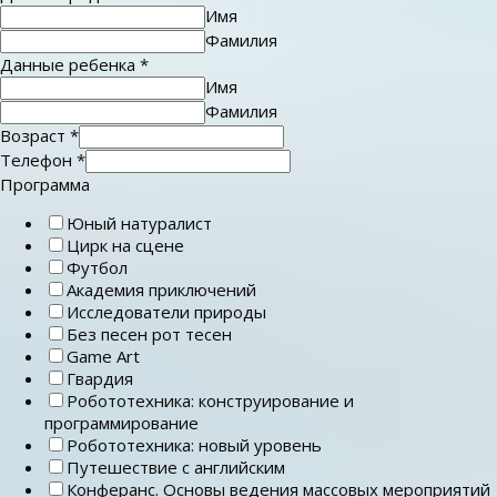
Имя
Фамилия
Данные ребенка
*
Имя
Фамилия
Возраст
*
Телефон
*
Программа
Юный натуралист
Цирк на сцене
Футбол
Академия приключений
Исследователи природы
Без песен рот тесен
Game Art
Гвардия
Робототехника: конструирование и
программирование
Робототехника: новый уровень
Путешествие с английским
Конферанс. Основы ведения массовых мероприятий