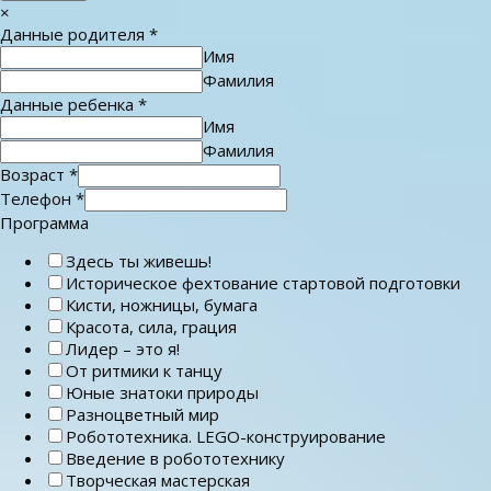
×
Данные родителя
*
Имя
Фамилия
Данные ребенка
*
Имя
Фамилия
Возраст
*
Телефон
*
Программа
Здесь ты живешь!
Историческое фехтование стартовой подготовки
Кисти, ножницы, бумага
Красота, сила, грация
Лидер – это я!
От ритмики к танцу
Юные знатоки природы
Разноцветный мир
Робототехника. LEGO-конструирование
Введение в робототехнику
Творческая мастерская