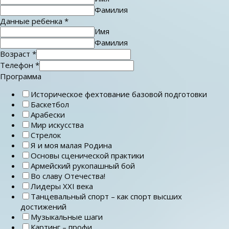
Фамилия
Данные ребенка
*
Имя
Фамилия
Возраст
*
Телефон
*
Программа
Историческое фехтование базовой подготовки
Баскетбол
Арабески
Мир искусства
Стрелок
Я и моя малая Родина
Основы сценической практики
Армейский рукопашный бой
Во славу Отечества!
Лидеры ХХI века
Танцевальный спорт – как спорт высших
достижений
Музыкальные шаги
Картинг – профи