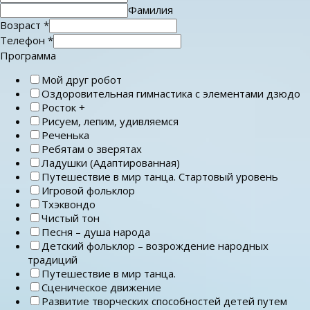
Фамилия
Возраст
*
Телефон
*
Программа
Мой друг робот
Оздоровительная гимнастика с элементами дзюдо
Росток +
Рисуем, лепим, удивляемся
Реченька
Ребятам о зверятах
Ладушки (Адаптированная)
Путешествие в мир танца. Стартовый уровень
Игровой фольклор
Тхэквондо
Чистый тон
Песня – душа народа
Детский фольклор – возрождение народных
традиций
Путешествие в мир танца.
Сценическое движение
Развитие творческих способностей детей путем