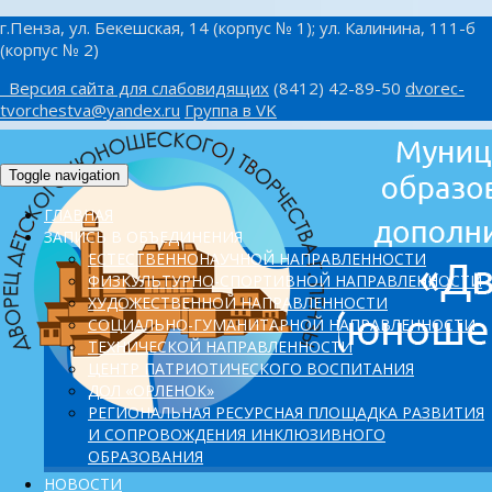
г.Пенза, ул. Бекешская, 14 (корпус № 1); ул. Калинина, 111-б
(корпус № 2)
Версия сайта для слабовидящих
(8412) 42-89-50
dvorec-
tvorchestva@yandex.ru
Группа в VK
Toggle navigation
ГЛАВНАЯ
ЗАПИСЬ В ОБЪЕДИНЕНИЯ
ЕСТЕСТВЕННОНАУЧНОЙ НАПРАВЛЕННОСТИ
ФИЗКУЛЬТУРНО-СПОРТИВНОЙ НАПРАВЛЕННОСТИ
ХУДОЖЕСТВЕННОЙ НАПРАВЛЕННОСТИ
СОЦИАЛЬНО-ГУМАНИТАРНОЙ НАПРАВЛЕННОСТИ
ТЕХНИЧЕСКОЙ НАПРАВЛЕННОСТИ
ЦЕНТР ПАТРИОТИЧЕСКОГО ВОСПИТАНИЯ
ДОЛ «ОРЛЕНОК»
PЕГИОНАЛЬНАЯ РЕСУРСНАЯ ПЛОЩАДКА РАЗВИТИЯ
И СОПРОВОЖДЕНИЯ ИНКЛЮЗИВНОГО
ОБРАЗОВАНИЯ
НОВОСТИ