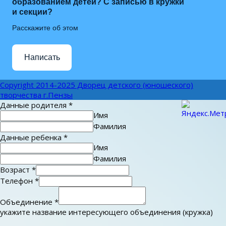
образованием детей? С записью в кружки
и секции?
Расскажите об этом
Написать
Copyright 2014-2025 Дворец детского (юношеского)
творчества г.Пензы
Данные родителя
*
Имя
Фамилия
Данные ребенка
*
Имя
Фамилия
Возраст
*
Телефон
*
Объединение
*
укажите название интересующего объединения (кружка)