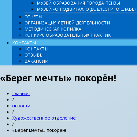
МУЗЕЙ ОБРАЗОВАНИЯ ГОРОДА ПЕНЗЫ
МУЗЕЙ «О ПОДВИГАХ, О ДОБЛЕСТИ, О СЛАВЕ»
ОТЧЕТЫ
ОРГАНИЗАЦИЯ ЛЕТНЕЙ ДЕЯТЕЛЬНОСТИ
МЕТОДИЧЕСКАЯ КОПИЛКА
КОНКУРС ОБРАЗОВАТЕЛЬНЫХ ПРАКТИК
КОНТАКТЫ
КОНТАКТЫ
ОТЗЫВЫ
ВАКАНСИИ
«Берег мечты» покорён!
Главная
/
новости
/
Художественное отделение
/
«Берег мечты» покорён!