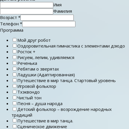
Имя
Фамилия
Возраст
*
Телефон
*
Программа
Мой друг робот
Оздоровительная гимнастика с элементами дзюдо
Росток +
Рисуем, лепим, удивляемся
Реченька
Ребятам о зверятах
Ладушки (Адаптированная)
Путешествие в мир танца. Стартовый уровень
Игровой фольклор
Тхэквондо
Чистый тон
Песня – душа народа
Детский фольклор – возрождение народных
традиций
Путешествие в мир танца.
Сценическое движение