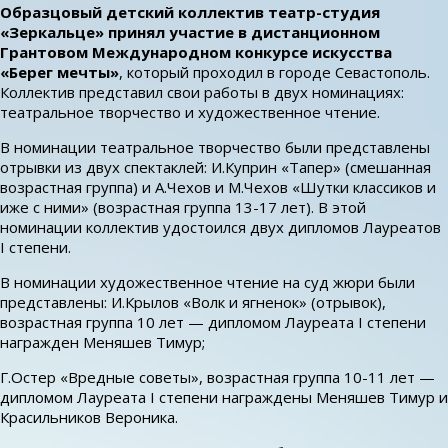
Образцовый детский коллектив театр-студия
«Зеркальце» принял участие в дистанционном
Грантовом Международном конкурсе искусства
«Берег мечты»
, который проходил в городе Севастополь.
Коллектив представил свои работы в двух номинациях:
театральное творчество и художественное чтение.
В номинации театральное творчество были представлены
отрывки из двух спектаклей: И.Куприн «Тапер» (смешанная
возрастная группа) и А.Чехов и М.Чехов «Шутки классиков и
иже с ними» (возрастная группа 13-17 лет). В этой
номинации коллектив удостоился двух дипломов Лауреатов
I степени.
В номинации художественное чтение на суд жюри были
представлены: И.Крылов «Волк и ягненок» (отрывок),
возрастная группа 10 лет — дипломом Лауреата I степени
награжден Меняшев Тимур;
Г.Остер «Вредные советы», возрастная группа 10-11 лет —
дипломом Лауреата I степени награждены Меняшев Тимур и
Красильников Вероника.