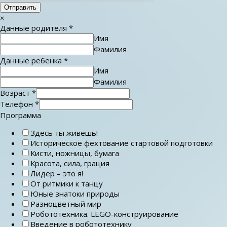
Отправить
×
Данные родителя
*
Имя
Фамилия
Данные ребенка
*
Имя
Фамилия
Возраст
*
Телефон
*
Программа
Здесь ты живешь!
Историческое фехтование стартовой подготовки
Кисти, ножницы, бумага
Красота, сила, грация
Лидер – это я!
От ритмики к танцу
Юные знатоки природы
Разноцветный мир
Робототехника. LEGO-конструирование
Введение в робототехнику