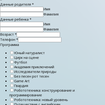
Данные родителя
*
Имя
Фамилия
Данные ребенка
*
Имя
Фамилия
Возраст
*
Телефон
*
Программа
Юный натуралист
Цирк на сцене
Футбол
Академия приключений
Исследователи природы
Без песен рот тесен
Game Art
Гвардия
Робототехника: конструирование и
программирование
Робототехника: новый уровень
Путешествие с английским