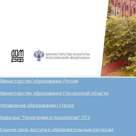
Министерство образования России
Министерство образования Пензенской области
Управление образования г.Пенза
Кафедра "Педагогики и психологии" ПГУ
Единое окно доступа к образовательным ресурсам