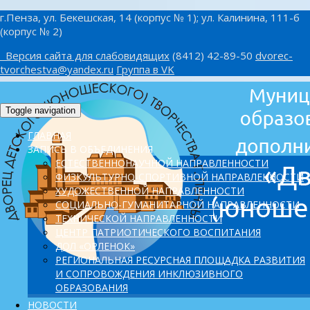
г.Пенза, ул. Бекешская, 14 (корпус № 1); ул. Калинина, 111-б
(корпус № 2)
Версия сайта для слабовидящих
(8412) 42-89-50
dvorec-
tvorchestva@yandex.ru
Группа в VK
Toggle navigation
ГЛАВНАЯ
ЗАПИСЬ В ОБЪЕДИНЕНИЯ
ЕСТЕСТВЕННОНАУЧНОЙ НАПРАВЛЕННОСТИ
ФИЗКУЛЬТУРНО-СПОРТИВНОЙ НАПРАВЛЕННОСТИ
ХУДОЖЕСТВЕННОЙ НАПРАВЛЕННОСТИ
СОЦИАЛЬНО-ГУМАНИТАРНОЙ НАПРАВЛЕННОСТИ
ТЕХНИЧЕСКОЙ НАПРАВЛЕННОСТИ
ЦЕНТР ПАТРИОТИЧЕСКОГО ВОСПИТАНИЯ
ДОЛ «ОРЛЕНОК»
PЕГИОНАЛЬНАЯ РЕСУРСНАЯ ПЛОЩАДКА РАЗВИТИЯ
И СОПРОВОЖДЕНИЯ ИНКЛЮЗИВНОГО
ОБРАЗОВАНИЯ
НОВОСТИ