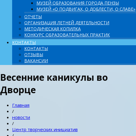
МУЗЕЙ ОБРАЗОВАНИЯ ГОРОДА ПЕНЗЫ
МУЗЕЙ «О ПОДВИГАХ, О ДОБЛЕСТИ, О СЛАВЕ»
ОТЧЕТЫ
ОРГАНИЗАЦИЯ ЛЕТНЕЙ ДЕЯТЕЛЬНОСТИ
МЕТОДИЧЕСКАЯ КОПИЛКА
КОНКУРС ОБРАЗОВАТЕЛЬНЫХ ПРАКТИК
КОНТАКТЫ
КОНТАКТЫ
ОТЗЫВЫ
ВАКАНСИИ
Весенние каникулы во
Дворце
Главная
/
новости
/
Центр творческих инициатив
/