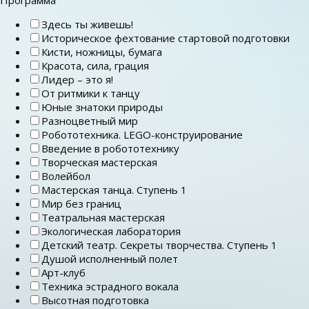
Здесь ты живешь!
Историческое фехтование стартовой подготовки
Кисти, ножницы, бумага
Красота, сила, грация
Лидер – это я!
От ритмики к танцу
Юные знатоки природы
Разноцветный мир
Робототехника. LEGO-конструирование
Введение в робототехнику
Творческая мастерская
Волейбол
Мастерская танца. Ступень 1
Мир без границ
Театральная мастерская
Экологическая лаборатория
Детский театр. Секреты творчества. Ступень 1
Душой исполненный полет
Арт-клуб
Техника эстрадного вокала
Высотная подготовка