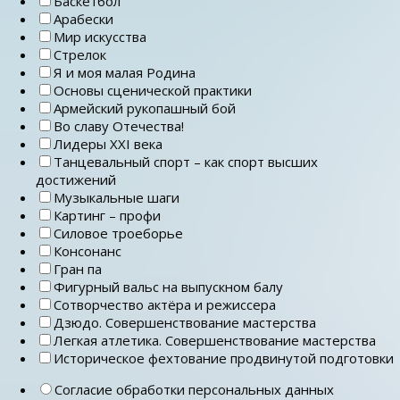
Баскетбол
Арабески
Мир искусства
Стрелок
Я и моя малая Родина
Основы сценической практики
Армейский рукопашный бой
Во славу Отечества!
Лидеры ХХI века
Танцевальный спорт – как спорт высших
достижений
Музыкальные шаги
Картинг – профи
Силовое троеборье
Консонанс
Гран па
Фигурный вальс на выпускном балу
Сотворчество актёра и режиссера
Дзюдо. Совершенствование мастерства
Легкая атлетика. Совершенствование мастерства
Историческое фехтование продвинутой подготовки
Согласие обработки персональных данных