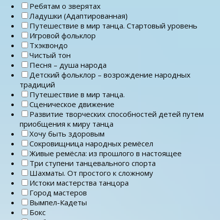
Ребятам о зверятах
Ладушки (Адаптированная)
Путешествие в мир танца. Стартовый уровень
Игровой фольклор
Тхэквондо
Чистый тон
Песня – душа народа
Детский фольклор – возрождение народных
традиций
Путешествие в мир танца.
Сценическое движение
Развитие творческих способностей детей путем
приобщения к миру танца
Хочу быть здоровым
Сокровищница народных ремёсел
Живые ремёсла: из прошлого в настоящее
Три ступени танцевального спорта
Шахматы. От простого к сложному
Истоки мастерства танцора
Город мастеров
Вымпел-Кадеты
Бокс