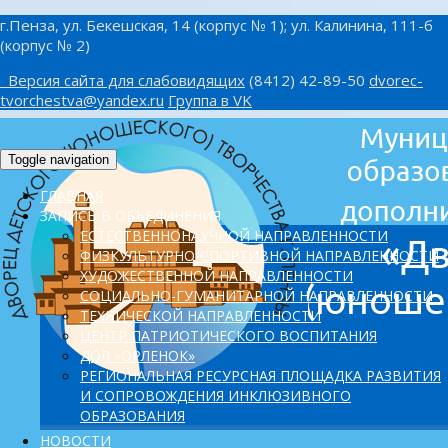
г.Пенза, ул. Бекешская, 14 (корпус № 1); ул. Калинина, 111-б
(корпус № 2)
Версия сайта для слабовидящих
(8412) 42-89-50
dvorec-
tvorchestva@yandex.ru
Группа в VK
Toggle navigation
ГЛАВНАЯ
ЗАПИСЬ В ОБЪЕДИНЕНИЯ
ЕСТЕСТВЕННОНАУЧНОЙ НАПРАВЛЕННОСТИ
ФИЗКУЛЬТУРНО-СПОРТИВНОЙ НАПРАВЛЕННОСТИ
ХУДОЖЕСТВЕННОЙ НАПРАВЛЕННОСТИ
СОЦИАЛЬНО-ГУМАНИТАРНОЙ НАПРАВЛЕННОСТИ
ТЕХНИЧЕСКОЙ НАПРАВЛЕННОСТИ
ЦЕНТР ПАТРИОТИЧЕСКОГО ВОСПИТАНИЯ
ДОЛ «ОРЛЕНОК»
PЕГИОНАЛЬНАЯ РЕСУРСНАЯ ПЛОЩАДКА РАЗВИТИЯ
И СОПРОВОЖДЕНИЯ ИНКЛЮЗИВНОГО
ОБРАЗОВАНИЯ
НОВОСТИ