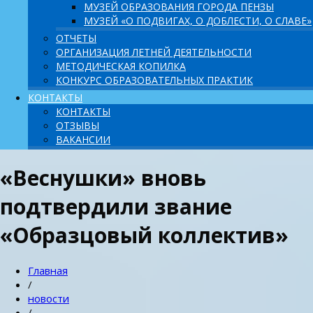
МУЗЕЙ ОБРАЗОВАНИЯ ГОРОДА ПЕНЗЫ
МУЗЕЙ «О ПОДВИГАХ, О ДОБЛЕСТИ, О СЛАВЕ»
ОТЧЕТЫ
ОРГАНИЗАЦИЯ ЛЕТНЕЙ ДЕЯТЕЛЬНОСТИ
МЕТОДИЧЕСКАЯ КОПИЛКА
КОНКУРС ОБРАЗОВАТЕЛЬНЫХ ПРАКТИК
КОНТАКТЫ
КОНТАКТЫ
ОТЗЫВЫ
ВАКАНСИИ
«Веснушки» вновь
подтвердили звание
«Образцовый коллектив»
Главная
/
новости
/