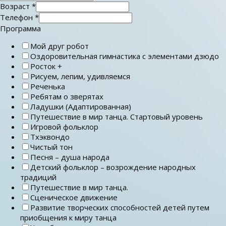
Возраст
*
Телефон
*
Программа
Мой друг робот
Оздоровительная гимнастика с элементами дзюдо
Росток +
Рисуем, лепим, удивляемся
Реченька
Ребятам о зверятах
Ладушки (Адаптированная)
Путешествие в мир танца. Стартовый уровень
Игровой фольклор
Тхэквондо
Чистый тон
Песня – душа народа
Детский фольклор – возрождение народных
традиций
Путешествие в мир танца.
Сценическое движение
Развитие творческих способностей детей путем
приобщения к миру танца