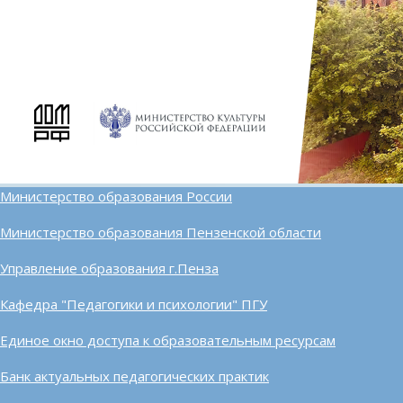
Министерство образования России
Министерство образования Пензенской области
Управление образования г.Пенза
Кафедра "Педагогики и психологии" ПГУ
Единое окно доступа к образовательным ресурсам
Банк актуальных педагогических практик