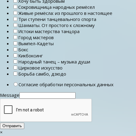
Хочу быть здоровым
Сокровищница народных ремёсел
Живые ремёсла: из прошлого в настоящее
Три ступени танцевального спорта
Шахматы. От простого к сложному
Истоки мастерства танцора
Город мастеров
Вымпел-Кадеты
Бокс
Кикбоксинг
Народный танец – музыка души
Цирковое искусство
Борьба самбо, дзюдо
Согласие обработки персональных данных
Message
Отправить
×