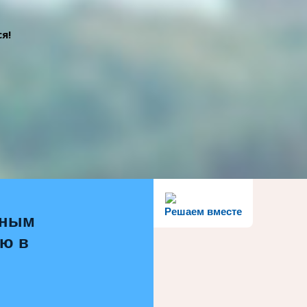
я!
Решаем вместе
ьным
ью в