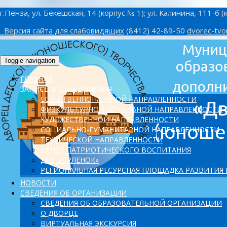
г.Пенза, ул. Бекешская, 14 (корпус № 1); ул. Калинина, 111-б (
Версия сайта для слабовидящих
(8412) 42-89-50
dvorec-tvo
Toggle navigation
ГЛАВНАЯ
ЗАПИСЬ В ОБЪЕДИНЕНИЯ
ЕСТЕСТВЕННОНАУЧНОЙ НАПРАВЛЕННОСТИ
ФИЗКУЛЬТУРНО-СПОРТИВНОЙ НАПРАВЛЕННОСТИ
ХУДОЖЕСТВЕННОЙ НАПРАВЛЕННОСТИ
СОЦИАЛЬНО-ГУМАНИТАРНОЙ НАПРАВЛЕННОСТИ
ТЕХНИЧЕСКОЙ НАПРАВЛЕННОСТИ
ЦЕНТР ПАТРИОТИЧЕСКОГО ВОСПИТАНИЯ
ДОЛ «ОРЛЕНОК»
PЕГИОНАЛЬНАЯ РЕСУРСНАЯ ПЛОЩАДКА РАЗВИТИЯ
НОВОСТИ
СВЕДЕНИЯ ОБ ОРГАНИЗАЦИИ
СВЕДЕНИЯ ОБ ОБРАЗОВАТЕЛЬНОЙ ОРГАНИЗАЦИИ
О ДВОРЦЕ
ВИРТУАЛЬНАЯ ЭКСКУРСИЯ