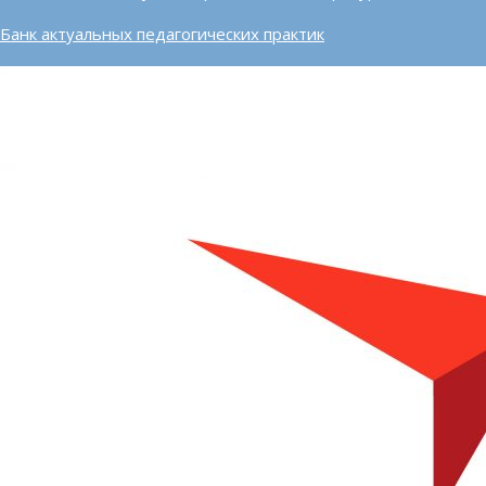
Банк актуальных педагогических практик