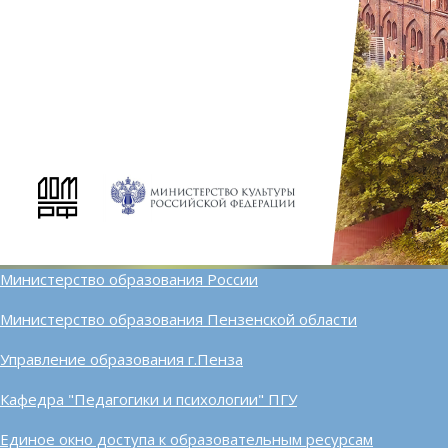
Министерство образования России
Министерство образования Пензенской области
Управление образования г.Пенза
Кафедра "Педагогики и психологии" ПГУ
Единое окно доступа к образовательным ресурсам