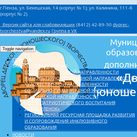
г.Пенза, ул. Бекешская, 14 (корпус № 1); ул. Калинина, 111-б
(корпус № 2)
Версия сайта для слабовидящих
(8412) 42-89-50
dvorec-
tvorchestva@yandex.ru
Группа в VK
Toggle navigation
ГЛАВНАЯ
ЗАПИСЬ В ОБЪЕДИНЕНИЯ
ЕСТЕСТВЕННОНАУЧНОЙ НАПРАВЛЕННОСТИ
ФИЗКУЛЬТУРНО-СПОРТИВНОЙ НАПРАВЛЕННОСТИ
ХУДОЖЕСТВЕННОЙ НАПРАВЛЕННОСТИ
СОЦИАЛЬНО-ГУМАНИТАРНОЙ НАПРАВЛЕННОСТИ
ТЕХНИЧЕСКОЙ НАПРАВЛЕННОСТИ
ЦЕНТР ПАТРИОТИЧЕСКОГО ВОСПИТАНИЯ
ДОЛ «ОРЛЕНОК»
PЕГИОНАЛЬНАЯ РЕСУРСНАЯ ПЛОЩАДКА РАЗВИТИЯ
И СОПРОВОЖДЕНИЯ ИНКЛЮЗИВНОГО
ОБРАЗОВАНИЯ
НОВОСТИ