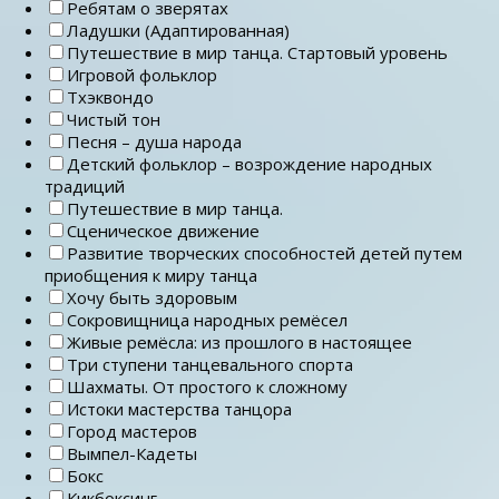
Ребятам о зверятах
Ладушки (Адаптированная)
Путешествие в мир танца. Стартовый уровень
Игровой фольклор
Тхэквондо
Чистый тон
Песня – душа народа
Детский фольклор – возрождение народных
традиций
Путешествие в мир танца.
Сценическое движение
Развитие творческих способностей детей путем
приобщения к миру танца
Хочу быть здоровым
Сокровищница народных ремёсел
Живые ремёсла: из прошлого в настоящее
Три ступени танцевального спорта
Шахматы. От простого к сложному
Истоки мастерства танцора
Город мастеров
Вымпел-Кадеты
Бокс
Кикбоксинг