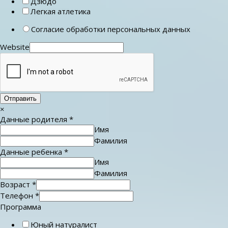
Дзюдо
Легкая атлетика
Согласие обработки персональных данных
Website
Отправить
×
Данные родителя
*
Имя
Фамилия
Данные ребенка
*
Имя
Фамилия
Возраст
*
Телефон
*
Программа
Юный натуралист