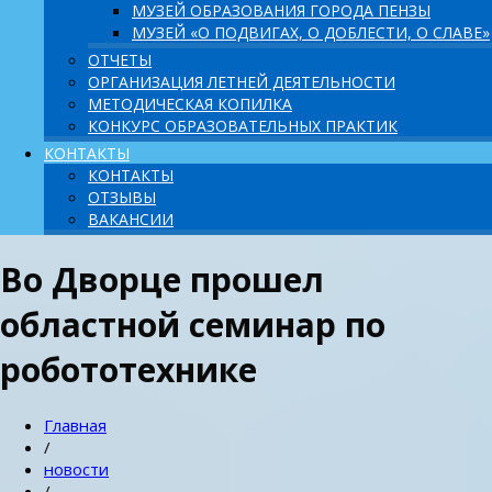
МУЗЕЙ ОБРАЗОВАНИЯ ГОРОДА ПЕНЗЫ
МУЗЕЙ «О ПОДВИГАХ, О ДОБЛЕСТИ, О СЛАВЕ»
ОТЧЕТЫ
ОРГАНИЗАЦИЯ ЛЕТНЕЙ ДЕЯТЕЛЬНОСТИ
МЕТОДИЧЕСКАЯ КОПИЛКА
КОНКУРС ОБРАЗОВАТЕЛЬНЫХ ПРАКТИК
КОНТАКТЫ
КОНТАКТЫ
ОТЗЫВЫ
ВАКАНСИИ
Во Дворце прошел
областной семинар по
робототехнике
Главная
/
новости
/