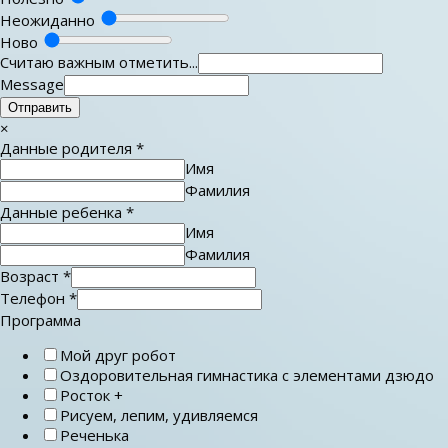
Неожиданно
Ново
Считаю важным отметить...
Message
Отправить
×
Данные родителя
*
Имя
Фамилия
Данные ребенка
*
Имя
Фамилия
Возраст
*
Телефон
*
Программа
Мой друг робот
Оздоровительная гимнастика с элементами дзюдо
Росток +
Рисуем, лепим, удивляемся
Реченька