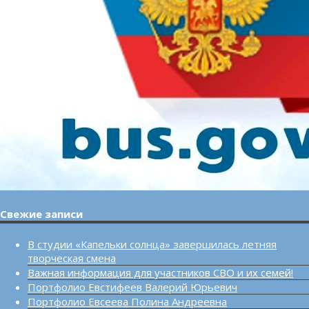
Свежие записи
В студии «Капельки солнца» завершилась летняя
творческая смена
Важная информация для участников СВО и их семей!
Портфолио Евстифеев Валерий Юрьевич
Портфолио Евсеева Полина Андреевна