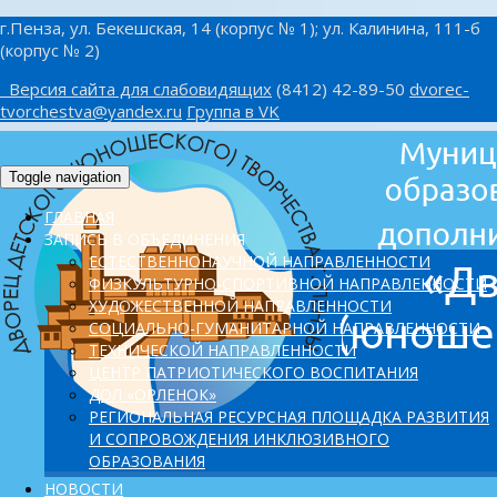
г.Пенза, ул. Бекешская, 14 (корпус № 1); ул. Калинина, 111-б
(корпус № 2)
Версия сайта для слабовидящих
(8412) 42-89-50
dvorec-
tvorchestva@yandex.ru
Группа в VK
Toggle navigation
ГЛАВНАЯ
ЗАПИСЬ В ОБЪЕДИНЕНИЯ
ЕСТЕСТВЕННОНАУЧНОЙ НАПРАВЛЕННОСТИ
ФИЗКУЛЬТУРНО-СПОРТИВНОЙ НАПРАВЛЕННОСТИ
ХУДОЖЕСТВЕННОЙ НАПРАВЛЕННОСТИ
СОЦИАЛЬНО-ГУМАНИТАРНОЙ НАПРАВЛЕННОСТИ
ТЕХНИЧЕСКОЙ НАПРАВЛЕННОСТИ
ЦЕНТР ПАТРИОТИЧЕСКОГО ВОСПИТАНИЯ
ДОЛ «ОРЛЕНОК»
PЕГИОНАЛЬНАЯ РЕСУРСНАЯ ПЛОЩАДКА РАЗВИТИЯ
И СОПРОВОЖДЕНИЯ ИНКЛЮЗИВНОГО
ОБРАЗОВАНИЯ
НОВОСТИ