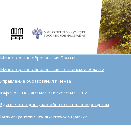
Министерство образования России
Министерство образования Пензенской области
Управление образования г.Пенза
Кафедра "Педагогики и психологии" ПГУ
Единое окно доступа к образовательным ресурсам
Банк актуальных педагогических практик