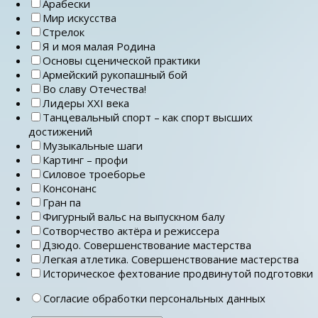
Арабески
Мир искусства
Стрелок
Я и моя малая Родина
Основы сценической практики
Армейский рукопашный бой
Во славу Отечества!
Лидеры ХХI века
Танцевальный спорт – как спорт высших
достижений
Музыкальные шаги
Картинг – профи
Силовое троеборье
Консонанс
Гран па
Фигурный вальс на выпускном балу
Сотворчество актёра и режиссера
Дзюдо. Совершенствование мастерства
Легкая атлетика. Совершенствование мастерства
Историческое фехтование продвинутой подготовки
Согласие обработки персональных данных