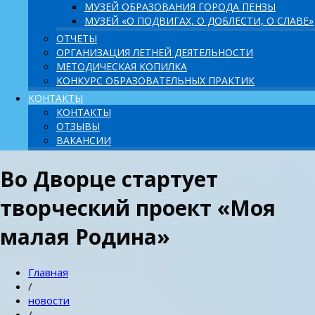
МУЗЕЙ ОБРАЗОВАНИЯ ГОРОДА ПЕНЗЫ
МУЗЕЙ «О ПОДВИГАХ, О ДОБЛЕСТИ, О СЛАВЕ»
ОТЧЕТЫ
ОРГАНИЗАЦИЯ ЛЕТНЕЙ ДЕЯТЕЛЬНОСТИ
МЕТОДИЧЕСКАЯ КОПИЛКА
КОНКУРС ОБРАЗОВАТЕЛЬНЫХ ПРАКТИК
КОНТАКТЫ
КОНТАКТЫ
ОТЗЫВЫ
ВАКАНСИИ
Во Дворце стартует
творческий проект «Моя
малая Родина»
Главная
/
новости
/