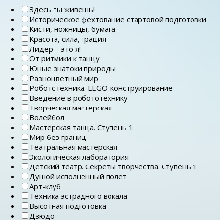
Здесь ты живешь!
Историческое фехтование стартовой подготовки
Кисти, ножницы, бумага
Красота, сила, грация
Лидер – это я!
От ритмики к танцу
Юные знатоки природы
Разноцветный мир
Робототехника. LEGO-конструирование
Введение в робототехнику
Творческая мастерская
Волейбол
Мастерская танца. Ступень 1
Мир без границ
Театральная мастерская
Экологическая лаборатория
Детский театр. Секреты творчества. Ступень 1
Душой исполненный полет
Арт-клуб
Техника эстрадного вокала
Высотная подготовка
Дзюдо