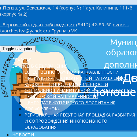
г.Пенза, ул. Бекешская, 14 (корпус № 1); ул. Калинина, 111-б
(корпус № 2)
Версия сайта для слабовидящих
(8412) 42-89-50
dvorec-
tvorchestva@yandex.ru
Группа в VK
Toggle navigation
ГЛАВНАЯ
ЗАПИСЬ В ОБЪЕДИНЕНИЯ
ЕСТЕСТВЕННОНАУЧНОЙ НАПРАВЛЕННОСТИ
ФИЗКУЛЬТУРНО-СПОРТИВНОЙ НАПРАВЛЕННОСТИ
ХУДОЖЕСТВЕННОЙ НАПРАВЛЕННОСТИ
СОЦИАЛЬНО-ГУМАНИТАРНОЙ НАПРАВЛЕННОСТИ
ТЕХНИЧЕСКОЙ НАПРАВЛЕННОСТИ
ЦЕНТР ПАТРИОТИЧЕСКОГО ВОСПИТАНИЯ
ДОЛ «ОРЛЕНОК»
PЕГИОНАЛЬНАЯ РЕСУРСНАЯ ПЛОЩАДКА РАЗВИТИЯ
И СОПРОВОЖДЕНИЯ ИНКЛЮЗИВНОГО
ОБРАЗОВАНИЯ
НОВОСТИ