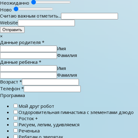
Неожиданно
Ново
Считаю важным отметить...
Website
Отправить
×
Данные родителя
*
Имя
Фамилия
Данные ребенка
*
Имя
Фамилия
Возраст
*
Телефон
*
Программа
Мой друг робот
Оздоровительная гимнастика с элементами дзюдо
Росток +
Рисуем, лепим, удивляемся
Реченька
Ребятам о зверятах