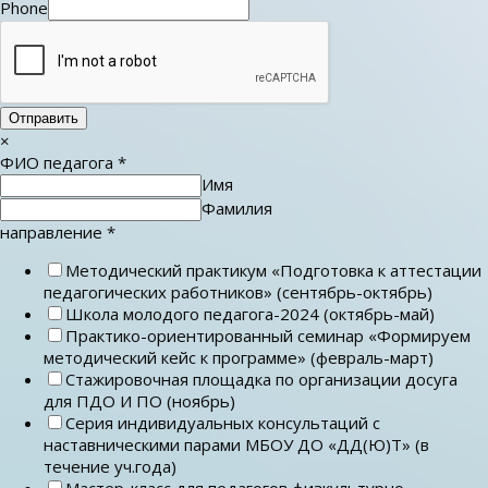
Phone
Отправить
×
ФИО педагога
*
Имя
Фамилия
направление
*
Методический практикум «Подготовка к аттестации
педагогических работников» (сентябрь-октябрь)
Школа молодого педагога-2024 (октябрь-май)
Практико-ориентированный семинар «Формируем
методический кейс к программе» (февраль-март)
Стажировочная площадка по организации досуга
для ПДО И ПО (ноябрь)
Серия индивидуальных консультаций с
наставническими парами МБОУ ДО «ДД(Ю)Т» (в
течение уч.года)
Мастер-класс для педагогов физкультурно-