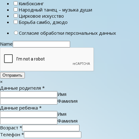
Кикбоксинг
Народный танец – музыка души
Цирковое искусство
Борьба самбо, дзюдо
Согласие обработки персональных данных
Name
Отправить
×
Данные родителя
*
Имя
Фамилия
Данные ребенка
*
Имя
Фамилия
Возраст
*
Телефон
*