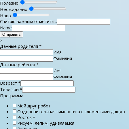
Полезно
Неожиданно
Ново
Считаю важным отметить...
Name
Отправить
×
Данные родителя
*
Имя
Фамилия
Данные ребенка
*
Имя
Фамилия
Возраст
*
Телефон
*
Программа
Мой друг робот
Оздоровительная гимнастика с элементами дзюдо
Росток +
Рисуем, лепим, удивляемся
Реченька