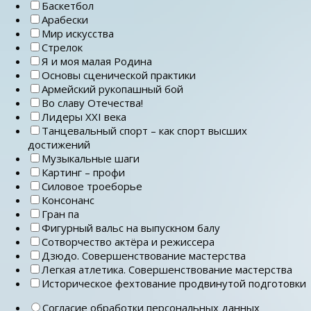
Баскетбол
Арабески
Мир искусства
Стрелок
Я и моя малая Родина
Основы сценической практики
Армейский рукопашный бой
Во славу Отечества!
Лидеры ХХI века
Танцевальный спорт – как спорт высших
достижений
Музыкальные шаги
Картинг – профи
Силовое троеборье
Консонанс
Гран па
Фигурный вальс на выпускном балу
Сотворчество актёра и режиссера
Дзюдо. Совершенствование мастерства
Легкая атлетика. Совершенствование мастерства
Историческое фехтование продвинутой подготовки
Согласие обработки персональных данных