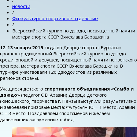
/
новости
/
Физкультурно-спортивное отделение
/
Всероссийский турнир по дзюдо, посвященный памяти
мастера спорта СССР Вячеслава Барашкина
12-13 января 2019 год
а во Дворце спорта «Буртасы»
прошел традиционный Всероссийский турнир по дзюдо
среди юношей и девушек, посвященный памяти пензенского
тренера, мастера спорта СССР Вячеслава Барашкина. В
турнире участвовали 126 дзюдоистов из различных
регионов страны.
Учащиеся детского
спортивного объединения «Самбо и
дзюдо»
(педагог С.В. Аравин) Дворца детского
(юношеского) творчества г. Пензы выступили результативно
и завоевали призовые места: Футусьян Ю. – 1 место, Аравин
С. – 3 место. Поздравляем спортсменов и желаем
дальнейших заслуженных побед!