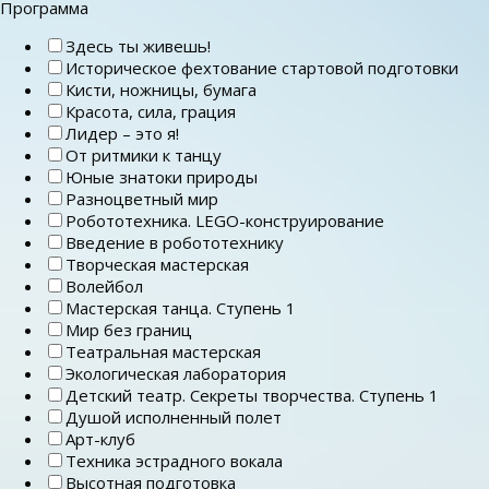
Программа
Здесь ты живешь!
Историческое фехтование стартовой подготовки
Кисти, ножницы, бумага
Красота, сила, грация
Лидер – это я!
От ритмики к танцу
Юные знатоки природы
Разноцветный мир
Робототехника. LEGO-конструирование
Введение в робототехнику
Творческая мастерская
Волейбол
Мастерская танца. Ступень 1
Мир без границ
Театральная мастерская
Экологическая лаборатория
Детский театр. Секреты творчества. Ступень 1
Душой исполненный полет
Арт-клуб
Техника эстрадного вокала
Высотная подготовка