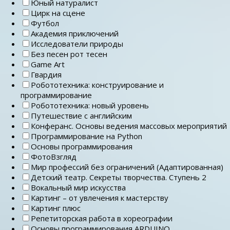
Юный натуралист
Цирк на сцене
Футбол
Академия приключений
Исследователи природы
Без песен рот тесен
Game Art
Гвардия
Робототехника: конструирование и
программирование
Робототехника: новый уровень
Путешествие с английским
Конферанс. Основы ведения массовых мероприятий
Программирование на Python
Основы программирования
ФотоВзгляд
Мир профессий без ограничений (Адаптированная)
Детский театр. Секреты творчества. Ступень 2
Вокальный мир искусства
Картинг – от увлечения к мастерству
Картинг плюс
Репетиторская работа в хореографии
Основы программирования ARDUINO