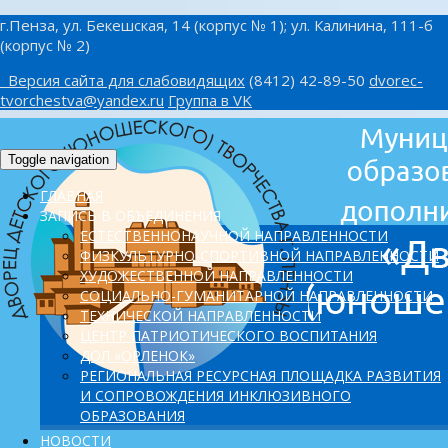
г.Пенза, ул. Бекешская, 14 (корпус № 1); ул. Калинина, 111-б
(корпус № 2)
Версия сайта для слабовидящих
(8412) 42-89-50
dvorec-
tvorchestva@yandex.ru
Группа в VK
Toggle navigation
ГЛАВНАЯ
ЗАПИСЬ В ОБЪЕДИНЕНИЯ
ЕСТЕСТВЕННОНАУЧНОЙ НАПРАВЛЕННОСТИ
ФИЗКУЛЬТУРНО-СПОРТИВНОЙ НАПРАВЛЕННОСТИ
ХУДОЖЕСТВЕННОЙ НАПРАВЛЕННОСТИ
СОЦИАЛЬНО-ГУМАНИТАРНОЙ НАПРАВЛЕННОСТИ
ТЕХНИЧЕСКОЙ НАПРАВЛЕННОСТИ
ЦЕНТР ПАТРИОТИЧЕСКОГО ВОСПИТАНИЯ
ДОЛ «ОРЛЕНОК»
PЕГИОНАЛЬНАЯ РЕСУРСНАЯ ПЛОЩАДКА РАЗВИТИЯ
И СОПРОВОЖДЕНИЯ ИНКЛЮЗИВНОГО
ОБРАЗОВАНИЯ
НОВОСТИ