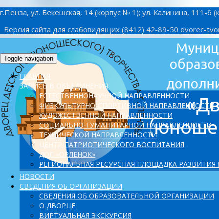
г.Пенза, ул. Бекешская, 14 (корпус № 1); ул. Калинина, 111-б (
Версия сайта для слабовидящих
(8412) 42-89-50
dvorec-tvo
Toggle navigation
ГЛАВНАЯ
ЗАПИСЬ В ОБЪЕДИНЕНИЯ
ЕСТЕСТВЕННОНАУЧНОЙ НАПРАВЛЕННОСТИ
ФИЗКУЛЬТУРНО-СПОРТИВНОЙ НАПРАВЛЕННОСТИ
ХУДОЖЕСТВЕННОЙ НАПРАВЛЕННОСТИ
СОЦИАЛЬНО-ГУМАНИТАРНОЙ НАПРАВЛЕННОСТИ
ТЕХНИЧЕСКОЙ НАПРАВЛЕННОСТИ
ЦЕНТР ПАТРИОТИЧЕСКОГО ВОСПИТАНИЯ
ДОЛ «ОРЛЕНОК»
PЕГИОНАЛЬНАЯ РЕСУРСНАЯ ПЛОЩАДКА РАЗВИТИЯ
НОВОСТИ
СВЕДЕНИЯ ОБ ОРГАНИЗАЦИИ
СВЕДЕНИЯ ОБ ОБРАЗОВАТЕЛЬНОЙ ОРГАНИЗАЦИИ
О ДВОРЦЕ
ВИРТУАЛЬНАЯ ЭКСКУРСИЯ