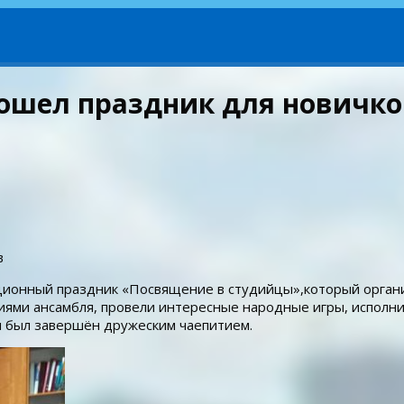
ошел праздник для новичко
в
ионный праздник «Посвящение в студийцы»,который органи
ями ансамбля, провели интересные народные игры, исполнил
и был завершён дружеским чаепитием.