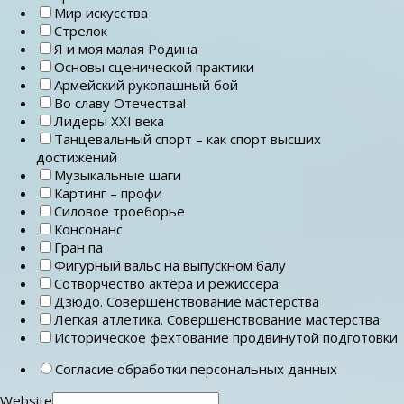
Мир искусства
Стрелок
Я и моя малая Родина
Основы сценической практики
Армейский рукопашный бой
Во славу Отечества!
Лидеры ХХI века
Танцевальный спорт – как спорт высших
достижений
Музыкальные шаги
Картинг – профи
Силовое троеборье
Консонанс
Гран па
Фигурный вальс на выпускном балу
Сотворчество актёра и режиссера
Дзюдо. Совершенствование мастерства
Легкая атлетика. Совершенствование мастерства
Историческое фехтование продвинутой подготовки
Согласие обработки персональных данных
Website