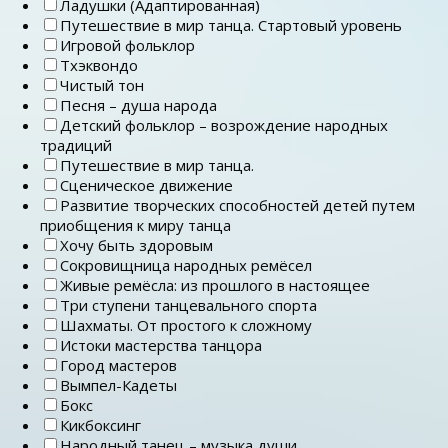
Ладушки (Адаптированная)
Путешествие в мир танца. Стартовый уровень
Игровой фольклор
Тхэквондо
Чистый тон
Песня – душа народа
Детский фольклор – возрождение народных
традиций
Путешествие в мир танца.
Сценическое движение
Развитие творческих способностей детей путем
приобщения к миру танца
Хочу быть здоровым
Сокровищница народных ремёсел
Живые ремёсла: из прошлого в настоящее
Три ступени танцевального спорта
Шахматы. От простого к сложному
Истоки мастерства танцора
Город мастеров
Вымпел-Кадеты
Бокс
Кикбоксинг
Народный танец – музыка души