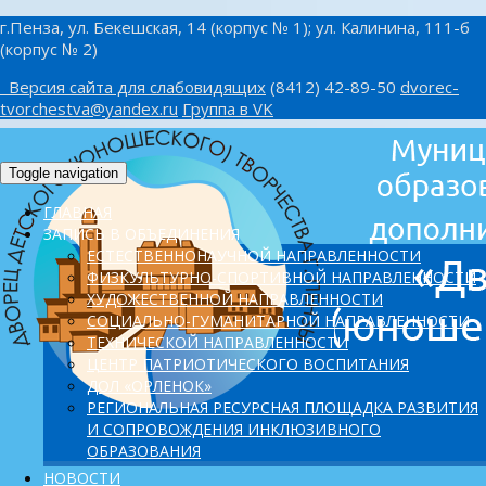
г.Пенза, ул. Бекешская, 14 (корпус № 1); ул. Калинина, 111-б
(корпус № 2)
Версия сайта для слабовидящих
(8412) 42-89-50
dvorec-
tvorchestva@yandex.ru
Группа в VK
Toggle navigation
ГЛАВНАЯ
ЗАПИСЬ В ОБЪЕДИНЕНИЯ
ЕСТЕСТВЕННОНАУЧНОЙ НАПРАВЛЕННОСТИ
ФИЗКУЛЬТУРНО-СПОРТИВНОЙ НАПРАВЛЕННОСТИ
ХУДОЖЕСТВЕННОЙ НАПРАВЛЕННОСТИ
СОЦИАЛЬНО-ГУМАНИТАРНОЙ НАПРАВЛЕННОСТИ
ТЕХНИЧЕСКОЙ НАПРАВЛЕННОСТИ
ЦЕНТР ПАТРИОТИЧЕСКОГО ВОСПИТАНИЯ
ДОЛ «ОРЛЕНОК»
PЕГИОНАЛЬНАЯ РЕСУРСНАЯ ПЛОЩАДКА РАЗВИТИЯ
И СОПРОВОЖДЕНИЯ ИНКЛЮЗИВНОГО
ОБРАЗОВАНИЯ
НОВОСТИ