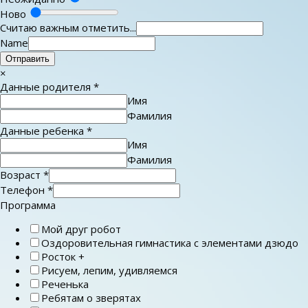
Ново
Считаю важным отметить...
Name
Отправить
×
Данные родителя
*
Имя
Фамилия
Данные ребенка
*
Имя
Фамилия
Возраст
*
Телефон
*
Программа
Мой друг робот
Оздоровительная гимнастика с элементами дзюдо
Росток +
Рисуем, лепим, удивляемся
Реченька
Ребятам о зверятах