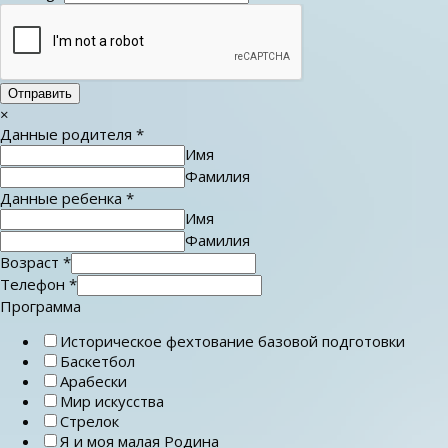
Отправить
×
Данные родителя
*
Имя
Фамилия
Данные ребенка
*
Имя
Фамилия
Возраст
*
Телефон
*
Программа
Историческое фехтование базовой подготовки
Баскетбол
Арабески
Мир искусства
Стрелок
Я и моя малая Родина