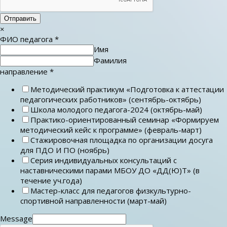
Отправить
×
ФИО педагога
*
Имя
Фамилия
направление
*
Методический практикум «Подготовка к аттестации
педагогических работников» (сентябрь-октябрь)
Школа молодого педагога-2024 (октябрь-май)
Практико-ориентированный семинар «Формируем
методический кейс к программе» (февраль-март)
Стажировочная площадка по организации досуга
для ПДО И ПО (ноябрь)
Серия индивидуальных консультаций с
наставническими парами МБОУ ДО «ДД(Ю)Т» (в
течение уч.года)
Мастер-класс для педагогов физкультурно-
спортивной направленности (март-май)
Message