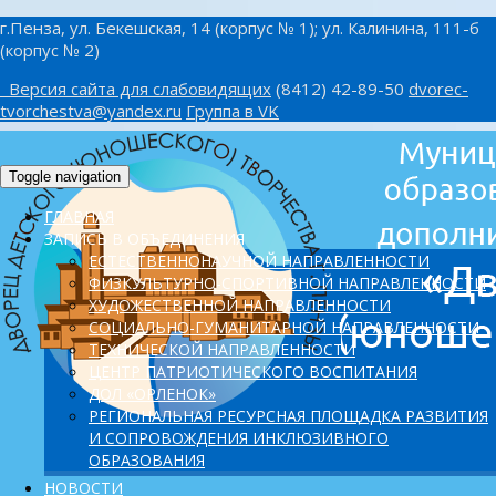
г.Пенза, ул. Бекешская, 14 (корпус № 1); ул. Калинина, 111-б
(корпус № 2)
Версия сайта для слабовидящих
(8412) 42-89-50
dvorec-
tvorchestva@yandex.ru
Группа в VK
Toggle navigation
ГЛАВНАЯ
ЗАПИСЬ В ОБЪЕДИНЕНИЯ
ЕСТЕСТВЕННОНАУЧНОЙ НАПРАВЛЕННОСТИ
ФИЗКУЛЬТУРНО-СПОРТИВНОЙ НАПРАВЛЕННОСТИ
ХУДОЖЕСТВЕННОЙ НАПРАВЛЕННОСТИ
СОЦИАЛЬНО-ГУМАНИТАРНОЙ НАПРАВЛЕННОСТИ
ТЕХНИЧЕСКОЙ НАПРАВЛЕННОСТИ
ЦЕНТР ПАТРИОТИЧЕСКОГО ВОСПИТАНИЯ
ДОЛ «ОРЛЕНОК»
PЕГИОНАЛЬНАЯ РЕСУРСНАЯ ПЛОЩАДКА РАЗВИТИЯ
И СОПРОВОЖДЕНИЯ ИНКЛЮЗИВНОГО
ОБРАЗОВАНИЯ
НОВОСТИ