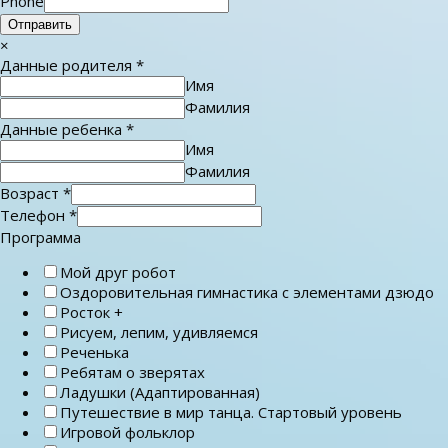
Phone
Отправить
×
Данные родителя
*
Имя
Фамилия
Данные ребенка
*
Имя
Фамилия
Возраст
*
Телефон
*
Программа
Мой друг робот
Оздоровительная гимнастика с элементами дзюдо
Росток +
Рисуем, лепим, удивляемся
Реченька
Ребятам о зверятах
Ладушки (Адаптированная)
Путешествие в мир танца. Стартовый уровень
Игровой фольклор