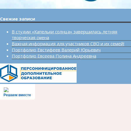
Свежие записи
В студии «Капельки солнца» завершилась летняя
творческая смена
Важная информация для участников СВО и их семей!
Портфолио Евстифеев Валерий Юрьевич
Портфолио Евсеева Полина Андреевна
Решаем вместе