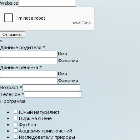
Website
Отправить
×
Данные родителя
*
Имя
Фамилия
Данные ребенка
*
Имя
Фамилия
Возраст
*
Телефон
*
Программа
Юный натуралист
Цирк на сцене
Футбол
Академия приключений
Исследователи природы