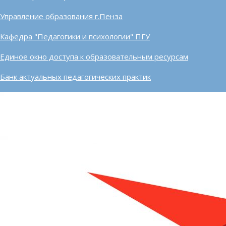
Управление образования г.Пенза
Кафедра "Педагогики и психологии" ПГУ
Единое окно доступа к образовательным ресурсам
Банк актуальных педагогических практик