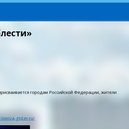
блести»
 присваивается городам Российской Федерации, жители
//penza-gtd.er.ru/