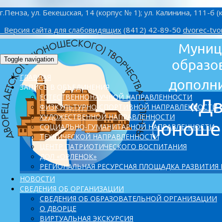
г.Пенза, ул. Бекешская, 14 (корпус № 1); ул. Калинина, 111-б (
Версия сайта для слабовидящих
(8412) 42-89-50
dvorec-tvo
Toggle navigation
ГЛАВНАЯ
ЗАПИСЬ В ОБЪЕДИНЕНИЯ
ЕСТЕСТВЕННОНАУЧНОЙ НАПРАВЛЕННОСТИ
ФИЗКУЛЬТУРНО-СПОРТИВНОЙ НАПРАВЛЕННОСТИ
ХУДОЖЕСТВЕННОЙ НАПРАВЛЕННОСТИ
СОЦИАЛЬНО-ГУМАНИТАРНОЙ НАПРАВЛЕННОСТИ
ТЕХНИЧЕСКОЙ НАПРАВЛЕННОСТИ
ЦЕНТР ПАТРИОТИЧЕСКОГО ВОСПИТАНИЯ
ДОЛ «ОРЛЕНОК»
PЕГИОНАЛЬНАЯ РЕСУРСНАЯ ПЛОЩАДКА РАЗВИТИЯ
НОВОСТИ
СВЕДЕНИЯ ОБ ОРГАНИЗАЦИИ
СВЕДЕНИЯ ОБ ОБРАЗОВАТЕЛЬНОЙ ОРГАНИЗАЦИИ
О ДВОРЦЕ
ВИРТУАЛЬНАЯ ЭКСКУРСИЯ