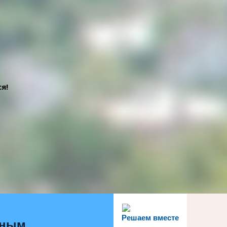
я!
Решаем вместе
ьным