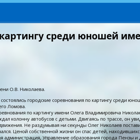
 картингу среди юношей име
ни О.В. Николаева.
а) состоялись городские соревнования по картингу среди юно
его Ломова.
ревнования по картингу имени Олега Владимировича Никола
ждал колонну автобусов с детьми. Двигаясь по трассе, он ув
движения. Не раздумывая ни секунды Олег Николаев постав
лся. Ценой собственной жизни он спас детей, находившихся
я администрация, Управление образования города Пензы и Д