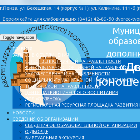
г.Пенза, ул. Бекешская, 14 (корпус № 1); ул. Калинина, 111-б (
Версия сайта для слабовидящих
(8412) 42-89-50
dvorec-tvo
Toggle navigation
ГЛАВНАЯ
ЗАПИСЬ В ОБЪЕДИНЕНИЯ
ЕСТЕСТВЕННОНАУЧНОЙ НАПРАВЛЕННОСТИ
ФИЗКУЛЬТУРНО-СПОРТИВНОЙ НАПРАВЛЕННОСТИ
ХУДОЖЕСТВЕННОЙ НАПРАВЛЕННОСТИ
СОЦИАЛЬНО-ГУМАНИТАРНОЙ НАПРАВЛЕННОСТИ
ТЕХНИЧЕСКОЙ НАПРАВЛЕННОСТИ
ЦЕНТР ПАТРИОТИЧЕСКОГО ВОСПИТАНИЯ
ДОЛ «ОРЛЕНОК»
PЕГИОНАЛЬНАЯ РЕСУРСНАЯ ПЛОЩАДКА РАЗВИТИЯ
НОВОСТИ
СВЕДЕНИЯ ОБ ОРГАНИЗАЦИИ
СВЕДЕНИЯ ОБ ОБРАЗОВАТЕЛЬНОЙ ОРГАНИЗАЦИИ
О ДВОРЦЕ
ВИРТУАЛЬНАЯ ЭКСКУРСИЯ