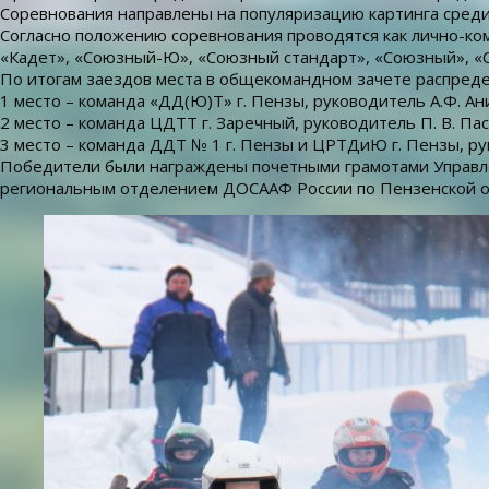
Соревнования направлены на популяризацию картинга среди
Согласно положению соревнования проводятся как лично-ком
«Кадет», «Союзный-Ю», «Союзный стандарт», «Союзный», «Св
По итогам заездов места в общекомандном зачете распред
1 место – команда «ДД(Ю)Т» г. Пензы, руководитель А.Ф. Ани
2 место – команда ЦДТТ г. Заречный, руководитель П. В. Па
3 место – команда ДДТ № 1 г. Пензы и ЦРТДиЮ г. Пензы, ру
Победители были награждены почетными грамотами Управле
региональным отделением ДОСААФ России по Пензенской о