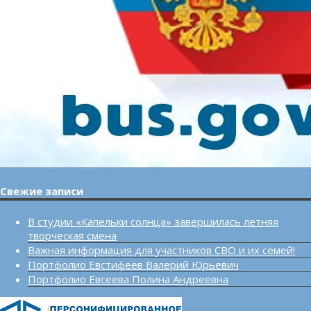
Свежие записи
В студии «Капельки солнца» завершилась летняя
творческая смена
Важная информация для участников СВО и их семей!
Портфолио Евстифеев Валерий Юрьевич
Портфолио Евсеева Полина Андреевна