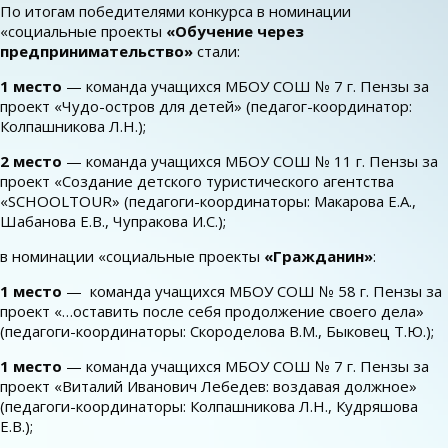
По итогам победителями конкурса в номинации
«социальные проекты
«Обучение через
предпринимательство»
стали:
1 место
— команда учащихся МБОУ СОШ № 7 г. Пензы за
проект «Чудо-остров для детей» (педагог-координатор:
Колпашникова Л.Н.);
2 место
— команда учащихся МБОУ СОШ № 11 г. Пензы за
проект «Создание детского туристического агентства
«SCHOOLTOUR» (педагоги-координаторы: Макарова Е.А.,
Шабанова Е.В., Чупракова И.С.);
в номинации «социальные проекты
«Гражданин»
:
1 место
— команда учащихся МБОУ СОШ № 58 г. Пензы за
проект «…оставить после себя продолжение своего дела»
(педагоги-координаторы: Скороделова В.М., Быковец Т.Ю.);
1 место
— команда учащихся МБОУ СОШ № 7 г. Пензы за
проект «Виталий Иванович Лебедев: воздавая должное»
(педагоги-координаторы: Колпашникова Л.Н., Кудряшова
Е.В.);