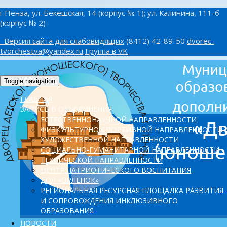
г.Пенза, ул. Бекешская, 14 (корпус № 1); ул. Калинина, 111-б
(корпус № 2)
Версия сайта для слабовидящих
(8412) 42-89-50
dvorec-
tvorchestva@yandex.ru
Группа в VK
Toggle navigation
ГЛАВНАЯ
ЗАПИСЬ В ОБЪЕДИНЕНИЯ
ЕСТЕСТВЕННОНАУЧНОЙ НАПРАВЛЕННОСТИ
ФИЗКУЛЬТУРНО-СПОРТИВНОЙ НАПРАВЛЕННОСТИ
ХУДОЖЕСТВЕННОЙ НАПРАВЛЕННОСТИ
СОЦИАЛЬНО-ГУМАНИТАРНОЙ НАПРАВЛЕННОСТИ
ТЕХНИЧЕСКОЙ НАПРАВЛЕННОСТИ
ЦЕНТР ПАТРИОТИЧЕСКОГО ВОСПИТАНИЯ
ДОЛ «ОРЛЕНОК»
PЕГИОНАЛЬНАЯ РЕСУРСНАЯ ПЛОЩАДКА РАЗВИТИЯ
И СОПРОВОЖДЕНИЯ ИНКЛЮЗИВНОГО
ОБРАЗОВАНИЯ
НОВОСТИ