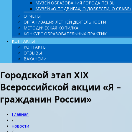
МУЗЕЙ ОБРАЗОВАНИЯ ГОРОДА ПЕНЗЫ
МУЗЕЙ «О ПОДВИГАХ, О ДОБЛЕСТИ, О СЛАВЕ»
ОТЧЕТЫ
ОРГАНИЗАЦИЯ ЛЕТНЕЙ ДЕЯТЕЛЬНОСТИ
МЕТОДИЧЕСКАЯ КОПИЛКА
КОНКУРС ОБРАЗОВАТЕЛЬНЫХ ПРАКТИК
КОНТАКТЫ
КОНТАКТЫ
ОТЗЫВЫ
ВАКАНСИИ
Городской этап XIX
Всероссийской акции «Я –
гражданин России»
Главная
/
новости
/