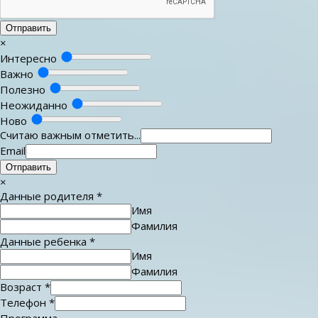
Отправить
×
Интересно
Важно
Полезно
Неожиданно
Ново
Считаю важным отметить...
Email
Отправить
×
Данные родителя
*
Имя
Фамилия
Данные ребенка
*
Имя
Фамилия
Возраст
*
Телефон
*
Программа