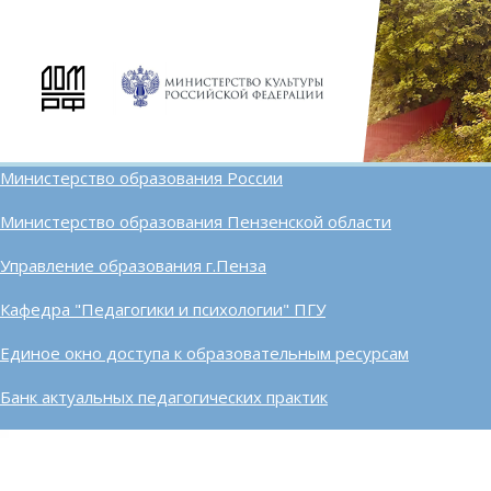
Министерство образования России
Министерство образования Пензенской области
Управление образования г.Пенза
Кафедра "Педагогики и психологии" ПГУ
Единое окно доступа к образовательным ресурсам
Банк актуальных педагогических практик