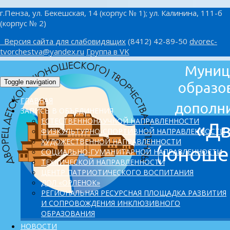
г.Пенза, ул. Бекешская, 14 (корпус № 1); ул. Калинина, 111-б
(корпус № 2)
Версия сайта для слабовидящих
(8412) 42-89-50
dvorec-
tvorchestva@yandex.ru
Группа в VK
Toggle navigation
ГЛАВНАЯ
ЗАПИСЬ В ОБЪЕДИНЕНИЯ
ЕСТЕСТВЕННОНАУЧНОЙ НАПРАВЛЕННОСТИ
ФИЗКУЛЬТУРНО-СПОРТИВНОЙ НАПРАВЛЕННОСТИ
ХУДОЖЕСТВЕННОЙ НАПРАВЛЕННОСТИ
СОЦИАЛЬНО-ГУМАНИТАРНОЙ НАПРАВЛЕННОСТИ
ТЕХНИЧЕСКОЙ НАПРАВЛЕННОСТИ
ЦЕНТР ПАТРИОТИЧЕСКОГО ВОСПИТАНИЯ
ДОЛ «ОРЛЕНОК»
PЕГИОНАЛЬНАЯ РЕСУРСНАЯ ПЛОЩАДКА РАЗВИТИЯ
И СОПРОВОЖДЕНИЯ ИНКЛЮЗИВНОГО
ОБРАЗОВАНИЯ
НОВОСТИ