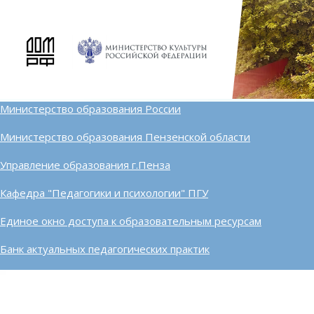
Министерство образования России
Министерство образования Пензенской области
Управление образования г.Пенза
Кафедра "Педагогики и психологии" ПГУ
Единое окно доступа к образовательным ресурсам
Банк актуальных педагогических практик