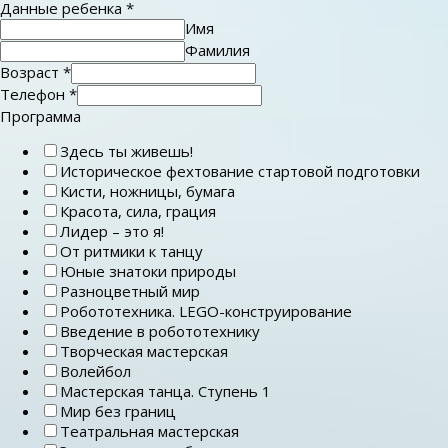
Данные ребенка
*
Имя
Фамилия
Возраст
*
Телефон
*
Программа
Здесь ты живешь!
Историческое фехтование стартовой подготовки
Кисти, ножницы, бумага
Красота, сила, грация
Лидер – это я!
От ритмики к танцу
Юные знатоки природы
Разноцветный мир
Робототехника. LEGO-конструирование
Введение в робототехнику
Творческая мастерская
Волейбол
Мастерская танца. Ступень 1
Мир без границ
Театральная мастерская