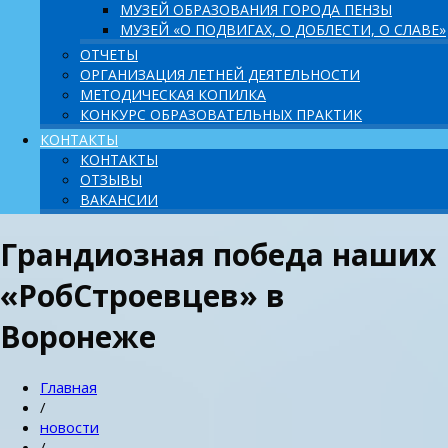
МУЗЕЙ ОБРАЗОВАНИЯ ГОРОДА ПЕНЗЫ
МУЗЕЙ «О ПОДВИГАХ, О ДОБЛЕСТИ, О СЛАВЕ»
ОТЧЕТЫ
ОРГАНИЗАЦИЯ ЛЕТНЕЙ ДЕЯТЕЛЬНОСТИ
МЕТОДИЧЕСКАЯ КОПИЛКА
КОНКУРС ОБРАЗОВАТЕЛЬНЫХ ПРАКТИК
КОНТАКТЫ
КОНТАКТЫ
ОТЗЫВЫ
ВАКАНСИИ
Грандиозная победа наших
«РобСтроевцев» в
Воронеже
Главная
/
новости
/