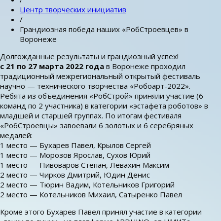
Центр творческих инициатив
/
Грандиозная победа наших «РобСтроевцев» в
Воронеже
Долгожданные результаты и грандиозный успех!
с 21 по 27 марта 2022 года
в Воронеже проходил
традиционный межрегиональный открытый фестиваль
научно — технического творчества «Робоарт-2022».
Ребята из объединения «РобСтрой» приняли участие (6
команд по 2 участника) в категории «эстафета роботов» в
младшей и старшей группах. По итогам фестиваля
«РобСтроевцы» завоевали 6 золотых и 6 серебряных
медалей:
1 место — Бухарев Павел, Крылов Сергей
1 место — Морозов Ярослав, Сухов Юрий
1 место — Пивоваров Степан, Левахин Максим
2 место — Чирков Дмитрий, Юдин Денис
2 место — Тюрин Вадим, Котельников Григорий
2 место — Котельников Михаил, Сатыренко Павел
Кроме этого Бухарев Павел принял участие в категории