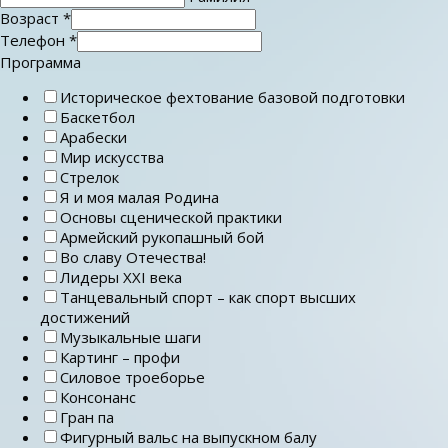
Возраст
*
Телефон
*
Программа
Историческое фехтование базовой подготовки
Баскетбол
Арабески
Мир искусства
Стрелок
Я и моя малая Родина
Основы сценической практики
Армейский рукопашный бой
Во славу Отечества!
Лидеры ХХI века
Танцевальный спорт – как спорт высших
достижений
Музыкальные шаги
Картинг – профи
Силовое троеборье
Консонанс
Гран па
Фигурный вальс на выпускном балу