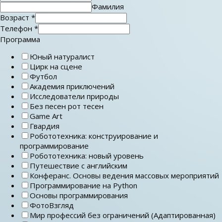
Фамилия
Возраст
*
Телефон
*
Программа
Юный натуралист
Цирк на сцене
Футбол
Академия приключений
Исследователи природы
Без песен рот тесен
Game Art
Гвардия
Робототехника: конструирование и
программирование
Робототехника: новый уровень
Путешествие с английским
Конферанс. Основы ведения массовых мероприятий
Программирование на Python
Основы программирования
ФотоВзгляд
Мир профессий без ограничений (Адаптированная)