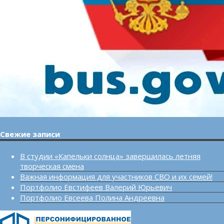
Свежие записи
В студии «Капельки солнца» завершилась летняя
творческая смена
Важная информация для участников СВО и их семей!
Портфолио Евстифеев Валерий Юрьевич
Портфолио Евсеева Полина Андреевна