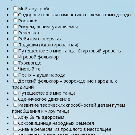
Мой друг робот
Оздоровительная гимнастика с элементами дзюдо
Росток +
Рисуем, лепим, удивляемся
Реченька
Ребятам о зверятах
Ладушки (Адаптированная)
Путешествие в мир танца. Стартовый уровень
Игровой фольклор
Тхэквондо
Чистый тон
Песня – душа народа
Детский фольклор – возрождение народных
традиций
Путешествие в мир танца.
Сценическое движение
Развитие творческих способностей детей путем
приобщения к миру танца
Хочу быть здоровым
Сокровищница народных ремёсел
Живые ремёсла: из прошлого в настоящее
Три ступени танцевального спорта