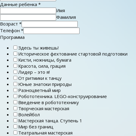
Данные ребенка
*
Имя
Фамилия
Возраст
*
Телефон
*
Программа
Здесь ты живешь!
Историческое фехтование стартовой подготовки
Кисти, ножницы, бумага
Красота, сила, грация
Лидер – это я!
От ритмики к танцу
Юные знатоки природы
Разноцветный мир
Робототехника. LEGO-конструирование
Введение в робототехнику
Творческая мастерская
Волейбол
Мастерская танца. Ступень 1
Мир без границ
Театральная мастерская