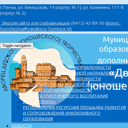
г.Пенза, ул. Бекешская, 14 (корпус № 1); ул. Калинина, 111-б
(корпус № 2)
Версия сайта для слабовидящих
(8412) 42-89-50
dvorec-
tvorchestva@yandex.ru
Группа в VK
Toggle navigation
ГЛАВНАЯ
ЗАПИСЬ В ОБЪЕДИНЕНИЯ
ЕСТЕСТВЕННОНАУЧНОЙ НАПРАВЛЕННОСТИ
ФИЗКУЛЬТУРНО-СПОРТИВНОЙ НАПРАВЛЕННОСТИ
ХУДОЖЕСТВЕННОЙ НАПРАВЛЕННОСТИ
СОЦИАЛЬНО-ГУМАНИТАРНОЙ НАПРАВЛЕННОСТИ
ТЕХНИЧЕСКОЙ НАПРАВЛЕННОСТИ
ЦЕНТР ПАТРИОТИЧЕСКОГО ВОСПИТАНИЯ
ДОЛ «ОРЛЕНОК»
PЕГИОНАЛЬНАЯ РЕСУРСНАЯ ПЛОЩАДКА РАЗВИТИЯ
И СОПРОВОЖДЕНИЯ ИНКЛЮЗИВНОГО
ОБРАЗОВАНИЯ
НОВОСТИ