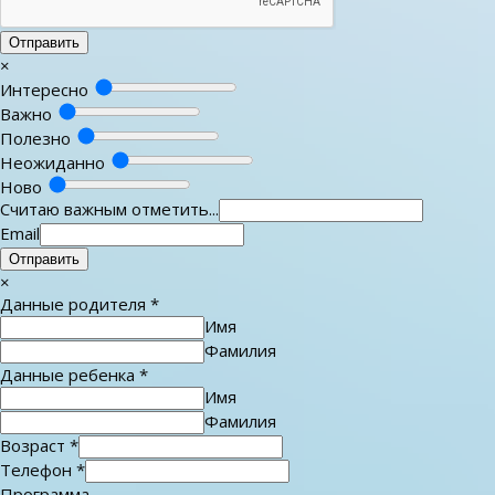
Отправить
×
Интересно
Важно
Полезно
Неожиданно
Ново
Считаю важным отметить...
Email
Отправить
×
Данные родителя
*
Имя
Фамилия
Данные ребенка
*
Имя
Фамилия
Возраст
*
Телефон
*
Программа