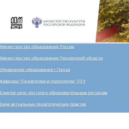
Министерство образования России
Министерство образования Пензенской области
Управление образования г.Пенза
Кафедра "Педагогики и психологии" ПГУ
Единое окно доступа к образовательным ресурсам
Банк актуальных педагогических практик