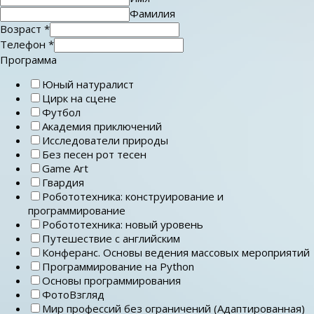
Фамилия
Возраст
*
Телефон
*
Программа
Юный натуралист
Цирк на сцене
Футбол
Академия приключений
Исследователи природы
Без песен рот тесен
Game Art
Гвардия
Робототехника: конструирование и
программирование
Робототехника: новый уровень
Путешествие с английским
Конферанс. Основы ведения массовых мероприятий
Программирование на Python
Основы программирования
ФотоВзгляд
Мир профессий без ограничений (Адаптированная)