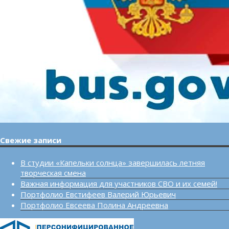
Свежие записи
В студии «Капельки солнца» завершилась летняя
творческая смена
Важная информация для участников СВО и их семей!
Портфолио Евстифеев Валерий Юрьевич
Портфолио Евсеева Полина Андреевна