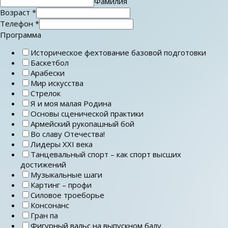
Фамилия
Возраст
*
Телефон
*
Программа
Историческое фехтование базовой подготовки
Баскетбол
Арабески
Мир искусства
Стрелок
Я и моя малая Родина
Основы сценической практики
Армейский рукопашный бой
Во славу Отечества!
Лидеры ХХI века
Танцевальный спорт – как спорт высших
достижений
Музыкальные шаги
Картинг – профи
Силовое троеборье
Консонанс
Гран па
Фигурный вальс на выпускном балу