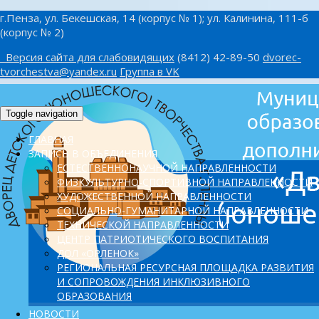
г.Пенза, ул. Бекешская, 14 (корпус № 1); ул. Калинина, 111-б
(корпус № 2)
Версия сайта для слабовидящих
(8412) 42-89-50
dvorec-
tvorchestva@yandex.ru
Группа в VK
Toggle navigation
ГЛАВНАЯ
ЗАПИСЬ В ОБЪЕДИНЕНИЯ
ЕСТЕСТВЕННОНАУЧНОЙ НАПРАВЛЕННОСТИ
ФИЗКУЛЬТУРНО-СПОРТИВНОЙ НАПРАВЛЕННОСТИ
ХУДОЖЕСТВЕННОЙ НАПРАВЛЕННОСТИ
СОЦИАЛЬНО-ГУМАНИТАРНОЙ НАПРАВЛЕННОСТИ
ТЕХНИЧЕСКОЙ НАПРАВЛЕННОСТИ
ЦЕНТР ПАТРИОТИЧЕСКОГО ВОСПИТАНИЯ
ДОЛ «ОРЛЕНОК»
PЕГИОНАЛЬНАЯ РЕСУРСНАЯ ПЛОЩАДКА РАЗВИТИЯ
И СОПРОВОЖДЕНИЯ ИНКЛЮЗИВНОГО
ОБРАЗОВАНИЯ
НОВОСТИ