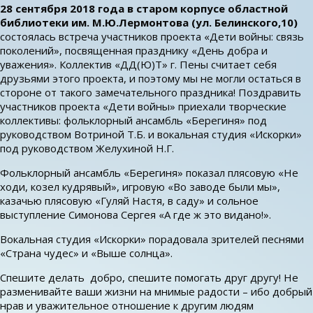
28 сентября 2018 года в старом корпусе областной
библиотеки им. М.Ю.Лермонтова (ул. Белинского,10)
состоялась встреча участников проекта «Дети войны: связь
поколений», посвященная празднику «День добра и
уважения». Коллектив «ДД(Ю)Т» г. Пены считает себя
друзьями этого проекта, и поэтому мы не могли остаться в
стороне от такого замечательного праздника! Поздравить
участников проекта «Дети войны» приехали творческие
коллективы: фольклорный ансамбль «Берегиня» под
руководством Вотриной Т.Б. и вокальная студия «Искорки»
под руководством Желухиной Н.Г.
Фольклорный ансамбль «Берегиня» показал плясовую «Не
ходи, козел кудрявый», игровую «Во заводе были мы»,
казачью плясовую «Гуляй Настя, в саду» и сольное
выступление Симонова Сергея «А где ж это видано!».
Вокальная студия «Искорки» порадовала зрителей песнями
«Страна чудес» и «Выше солнца».
Спешите делать добро, спешите помогать друг другу! Не
разменивайте ваши жизни на мнимые радости – ибо добрый
нрав и уважительное отношение к другим людям