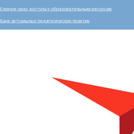
Единое окно доступа к образовательным ресурсам
Банк актуальных педагогических практик