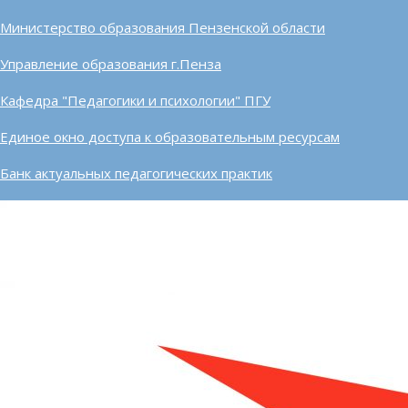
Министерство образования Пензенской области
Управление образования г.Пенза
Кафедра "Педагогики и психологии" ПГУ
Единое окно доступа к образовательным ресурсам
Банк актуальных педагогических практик