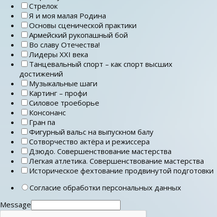
Стрелок
Я и моя малая Родина
Основы сценической практики
Армейский рукопашный бой
Во славу Отечества!
Лидеры ХХI века
Танцевальный спорт – как спорт высших
достижений
Музыкальные шаги
Картинг – профи
Силовое троеборье
Консонанс
Гран па
Фигурный вальс на выпускном балу
Сотворчество актёра и режиссера
Дзюдо. Совершенствование мастерства
Легкая атлетика. Совершенствование мастерства
Историческое фехтование продвинутой подготовки
Согласие обработки персональных данных
Message