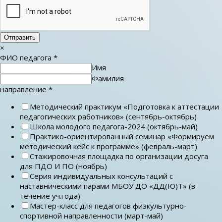
Отправить
×
ФИО педагога
*
Имя
Фамилия
направление
*
Методический практикум «Подготовка к аттестации
педагогических работников» (сентябрь-октябрь)
Школа молодого педагога-2024 (октябрь-май)
Практико-ориентированный семинар «Формируем
методический кейс к программе» (февраль-март)
Стажировочная площадка по организации досуга
для ПДО И ПО (ноябрь)
Серия индивидуальных консультаций с
наставническими парами МБОУ ДО «ДД(Ю)Т» (в
течение уч.года)
Мастер-класс для педагогов физкультурно-
спортивной направленности (март-май)