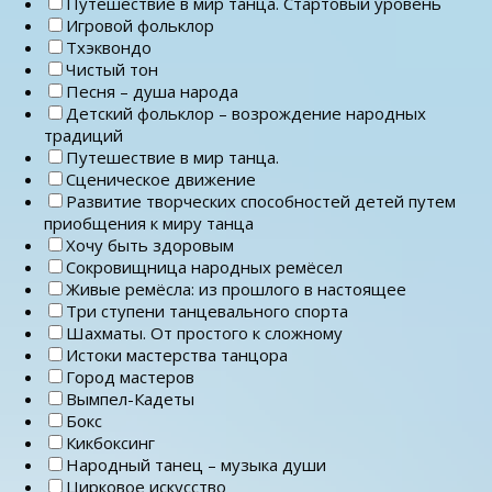
Путешествие в мир танца. Стартовый уровень
Игровой фольклор
Тхэквондо
Чистый тон
Песня – душа народа
Детский фольклор – возрождение народных
традиций
Путешествие в мир танца.
Сценическое движение
Развитие творческих способностей детей путем
приобщения к миру танца
Хочу быть здоровым
Сокровищница народных ремёсел
Живые ремёсла: из прошлого в настоящее
Три ступени танцевального спорта
Шахматы. От простого к сложному
Истоки мастерства танцора
Город мастеров
Вымпел-Кадеты
Бокс
Кикбоксинг
Народный танец – музыка души
Цирковое искусство