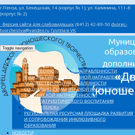
г.Пенза, ул. Бекешская, 14 (корпус № 1); ул. Калинина, 111-б
(корпус № 2)
Версия сайта для слабовидящих
(8412) 42-89-50
dvorec-
tvorchestva@yandex.ru
Группа в VK
Toggle navigation
ГЛАВНАЯ
ЗАПИСЬ В ОБЪЕДИНЕНИЯ
ЕСТЕСТВЕННОНАУЧНОЙ НАПРАВЛЕННОСТИ
ФИЗКУЛЬТУРНО-СПОРТИВНОЙ НАПРАВЛЕННОСТИ
ХУДОЖЕСТВЕННОЙ НАПРАВЛЕННОСТИ
СОЦИАЛЬНО-ГУМАНИТАРНОЙ НАПРАВЛЕННОСТИ
ТЕХНИЧЕСКОЙ НАПРАВЛЕННОСТИ
ЦЕНТР ПАТРИОТИЧЕСКОГО ВОСПИТАНИЯ
ДОЛ «ОРЛЕНОК»
PЕГИОНАЛЬНАЯ РЕСУРСНАЯ ПЛОЩАДКА РАЗВИТИЯ
И СОПРОВОЖДЕНИЯ ИНКЛЮЗИВНОГО
ОБРАЗОВАНИЯ
НОВОСТИ