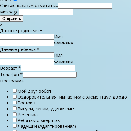
Считаю важным отметить...
Message
Отправить
×
Данные родителя
*
Имя
Фамилия
Данные ребенка
*
Имя
Фамилия
Возраст
*
Телефон
*
Программа
Мой друг робот
Оздоровительная гимнастика с элементами дзюдо
Росток +
Рисуем, лепим, удивляемся
Реченька
Ребятам о зверятах
Ладушки (Адаптированная)