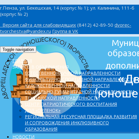
г.Пенза, ул. Бекешская, 14 (корпус № 1); ул. Калинина, 111-б
(корпус № 2)
Версия сайта для слабовидящих
(8412) 42-89-50
dvorec-
tvorchestva@yandex.ru
Группа в VK
Toggle navigation
ГЛАВНАЯ
ЗАПИСЬ В ОБЪЕДИНЕНИЯ
ЕСТЕСТВЕННОНАУЧНОЙ НАПРАВЛЕННОСТИ
ФИЗКУЛЬТУРНО-СПОРТИВНОЙ НАПРАВЛЕННОСТИ
ХУДОЖЕСТВЕННОЙ НАПРАВЛЕННОСТИ
СОЦИАЛЬНО-ГУМАНИТАРНОЙ НАПРАВЛЕННОСТИ
ТЕХНИЧЕСКОЙ НАПРАВЛЕННОСТИ
ЦЕНТР ПАТРИОТИЧЕСКОГО ВОСПИТАНИЯ
ДОЛ «ОРЛЕНОК»
PЕГИОНАЛЬНАЯ РЕСУРСНАЯ ПЛОЩАДКА РАЗВИТИЯ
И СОПРОВОЖДЕНИЯ ИНКЛЮЗИВНОГО
ОБРАЗОВАНИЯ
НОВОСТИ