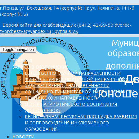
г.Пенза, ул. Бекешская, 14 (корпус № 1); ул. Калинина, 111-б
(корпус № 2)
Версия сайта для слабовидящих
(8412) 42-89-50
dvorec-
tvorchestva@yandex.ru
Группа в VK
Toggle navigation
ГЛАВНАЯ
ЗАПИСЬ В ОБЪЕДИНЕНИЯ
ЕСТЕСТВЕННОНАУЧНОЙ НАПРАВЛЕННОСТИ
ФИЗКУЛЬТУРНО-СПОРТИВНОЙ НАПРАВЛЕННОСТИ
ХУДОЖЕСТВЕННОЙ НАПРАВЛЕННОСТИ
СОЦИАЛЬНО-ГУМАНИТАРНОЙ НАПРАВЛЕННОСТИ
ТЕХНИЧЕСКОЙ НАПРАВЛЕННОСТИ
ЦЕНТР ПАТРИОТИЧЕСКОГО ВОСПИТАНИЯ
ДОЛ «ОРЛЕНОК»
PЕГИОНАЛЬНАЯ РЕСУРСНАЯ ПЛОЩАДКА РАЗВИТИЯ
И СОПРОВОЖДЕНИЯ ИНКЛЮЗИВНОГО
ОБРАЗОВАНИЯ
НОВОСТИ