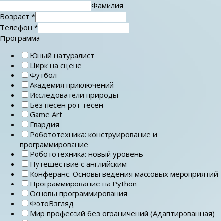
Фамилия
Возраст
*
Телефон
*
Программа
Юный натуралист
Цирк на сцене
Футбол
Академия приключений
Исследователи природы
Без песен рот тесен
Game Art
Гвардия
Робототехника: конструирование и
программирование
Робототехника: новый уровень
Путешествие с английским
Конферанс. Основы ведения массовых мероприятий
Программирование на Python
Основы программирования
ФотоВзгляд
Мир профессий без ограничений (Адаптированная)