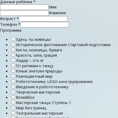
Данные ребенка
*
Имя
Фамилия
Возраст
*
Телефон
*
Программа
Здесь ты живешь!
Историческое фехтование стартовой подготовки
Кисти, ножницы, бумага
Красота, сила, грация
Лидер – это я!
От ритмики к танцу
Юные знатоки природы
Разноцветный мир
Робототехника. LEGO-конструирование
Введение в робототехнику
Творческая мастерская
Волейбол
Мастерская танца. Ступень 1
Мир без границ
Театральная мастерская