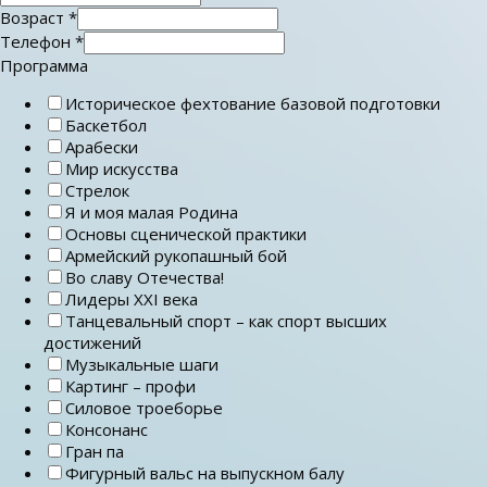
Возраст
*
Телефон
*
Программа
Историческое фехтование базовой подготовки
Баскетбол
Арабески
Мир искусства
Стрелок
Я и моя малая Родина
Основы сценической практики
Армейский рукопашный бой
Во славу Отечества!
Лидеры ХХI века
Танцевальный спорт – как спорт высших
достижений
Музыкальные шаги
Картинг – профи
Силовое троеборье
Консонанс
Гран па
Фигурный вальс на выпускном балу