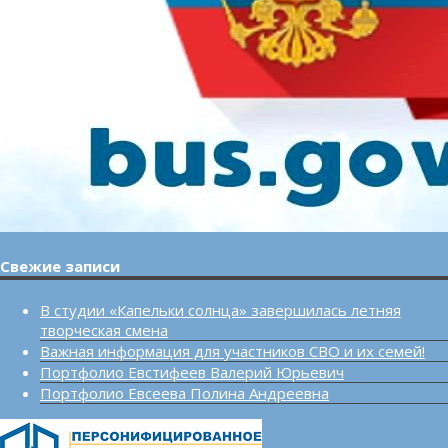
Свежие записи
В студии «Капельки солнца» завершилась летняя
творческая смена
Важная информация для участников СВО и их семей!
Портфолио Евстифеев Валерий Юрьевич
Портфолио Евсеева Полина Андреевна