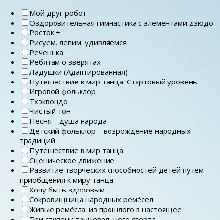
Мой друг робот
Оздоровительная гимнастика с элементами дзюдо
Росток +
Рисуем, лепим, удивляемся
Реченька
Ребятам о зверятах
Ладушки (Адаптированная)
Путешествие в мир танца. Стартовый уровень
Игровой фольклор
Тхэквондо
Чистый тон
Песня – душа народа
Детский фольклор – возрождение народных
традиций
Путешествие в мир танца.
Сценическое движение
Развитие творческих способностей детей путем
приобщения к миру танца
Хочу быть здоровым
Сокровищница народных ремёсел
Живые ремёсла: из прошлого в настоящее
Три ступени танцевального спорта