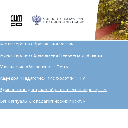
Министерство образования России
Министерство образования Пензенской области
Управление образования г.Пенза
Кафедра "Педагогики и психологии" ПГУ
Единое окно доступа к образовательным ресурсам
Банк актуальных педагогических практик