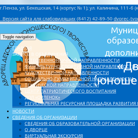
г.Пенза, ул. Бекешская, 14 (корпус № 1); ул. Калинина, 111-б (
Версия сайта для слабовидящих
(8412) 42-89-50
dvorec-tvo
Toggle navigation
ГЛАВНАЯ
ЗАПИСЬ В ОБЪЕДИНЕНИЯ
ЕСТЕСТВЕННОНАУЧНОЙ НАПРАВЛЕННОСТИ
ФИЗКУЛЬТУРНО-СПОРТИВНОЙ НАПРАВЛЕННОСТИ
ХУДОЖЕСТВЕННОЙ НАПРАВЛЕННОСТИ
СОЦИАЛЬНО-ГУМАНИТАРНОЙ НАПРАВЛЕННОСТИ
ТЕХНИЧЕСКОЙ НАПРАВЛЕННОСТИ
ЦЕНТР ПАТРИОТИЧЕСКОГО ВОСПИТАНИЯ
ДОЛ «ОРЛЕНОК»
PЕГИОНАЛЬНАЯ РЕСУРСНАЯ ПЛОЩАДКА РАЗВИТИЯ
НОВОСТИ
СВЕДЕНИЯ ОБ ОРГАНИЗАЦИИ
СВЕДЕНИЯ ОБ ОБРАЗОВАТЕЛЬНОЙ ОРГАНИЗАЦИИ
О ДВОРЦЕ
ВИРТУАЛЬНАЯ ЭКСКУРСИЯ