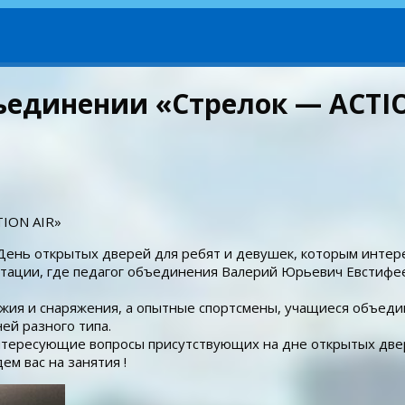
ъединении «Стрелок — ACTI
TION AIR»
ень открытых дверей для ребят и девушек, которым интерес
ации, где педагог объединения Валерий Юрьевич Евстифеев 
ия и снаряжения, а опытные спортсмены, учащиеся объедине
й разного типа.
нтересующие вопросы присутствующих на дне открытых две
ем вас на занятия !