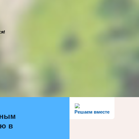
я!
Решаем вместе
ьным
ью в