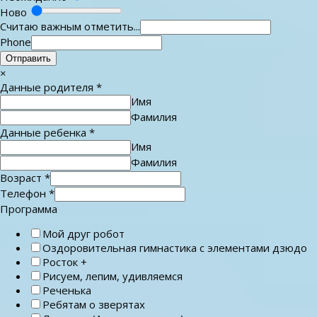
Ново
Считаю важным отметить...
Phone
Отправить
×
Данные родителя
*
Имя
Фамилия
Данные ребенка
*
Имя
Фамилия
Возраст
*
Телефон
*
Программа
Мой друг робот
Оздоровительная гимнастика с элементами дзюдо
Росток +
Рисуем, лепим, удивляемся
Реченька
Ребятам о зверятах