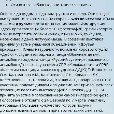
«Животные забавные, они такие славные…»
Они всегда рядом, когда нам грустно и весело. Они всегда
выслушают и сохранят наши секреты.
Фотовыставка «Ты и
я — мы друзья»
посвящена нашим маленьким друзьям.
Здесь представлены более 100 фотографий, среди которых
можно встретить собак и кошек, птиц и рыб, грызунов,
насекомых и даже летучую мышь. В создании выставки
приняли участие учащиеся объединений: «Друзья
природы», «Юный натуралист», вокально-хоровой студии
«Дебют», студии эстрадного танца «Обычные дети»,
ансамбль народного танца «Русский сувенир», вокального
ансамбля «Девчата», учащиеся СРР «Колокольчик» и СРЭР
«Капельки солнца», а также сотрудники ДД(Ю)Т: Воронкова
О.А., Кальманова А.М., Калинникова С.Н., Ковалева Л.Я.,
Колесникова Е.В., Белова А.А., Котляр А.Н., Бочарова В.П. Все
участники получат дипломы за участие. Мы приглашаем всех
желающих посетить выставку (фойе 1 этажа ДД(Ю)Т) и
принять участие в голосовании за самое интересное фото.
Голосование открыто с 24 февраля по 7 марта. Участник,
набравший большее количество голосов получит
дополнительный диплом и приз зрительских симпатий.