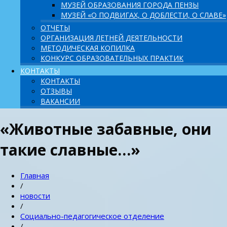
МУЗЕЙ ОБРАЗОВАНИЯ ГОРОДА ПЕНЗЫ
МУЗЕЙ «О ПОДВИГАХ, О ДОБЛЕСТИ, О СЛАВЕ»
ОТЧЕТЫ
ОРГАНИЗАЦИЯ ЛЕТНЕЙ ДЕЯТЕЛЬНОСТИ
МЕТОДИЧЕСКАЯ КОПИЛКА
КОНКУРС ОБРАЗОВАТЕЛЬНЫХ ПРАКТИК
КОНТАКТЫ
КОНТАКТЫ
ОТЗЫВЫ
ВАКАНСИИ
«Животные забавные, они
такие славные…»
Главная
/
новости
/
Социально-педагогическое отделение
/