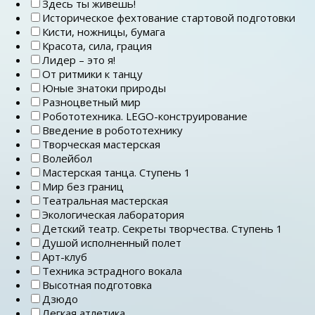
Здесь ты живешь!
Историческое фехтование стартовой подготовки
Кисти, ножницы, бумага
Красота, сила, грация
Лидер – это я!
От ритмики к танцу
Юные знатоки природы
Разноцветный мир
Робототехника. LEGO-конструирование
Введение в робототехнику
Творческая мастерская
Волейбол
Мастерская танца. Ступень 1
Мир без границ
Театральная мастерская
Экологическая лаборатория
Детский театр. Секреты творчества. Ступень 1
Душой исполненный полет
Арт-клуб
Техника эстрадного вокала
Высотная подготовка
Дзюдо
Легкая атлетика