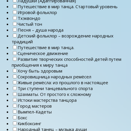
Ладушки (Адаптированная)
Путешествие в мир танца. Стартовый уровень
Игровой фольклор
Тхэквондо
Чистый тон
Песня – душа народа
Детский фольклор – возрождение народных
традиций
Путешествие в мир танца.
Сценическое движение
Развитие творческих способностей детей путем
приобщения к миру танца
Хочу быть здоровым
Сокровищница народных ремёсел
Живые ремёсла: из прошлого в настоящее
Три ступени танцевального спорта
Шахматы. От простого к сложному
Истоки мастерства танцора
Город мастеров
Вымпел-Кадеты
Бокс
Кикбоксинг
Народный танец – музыка души