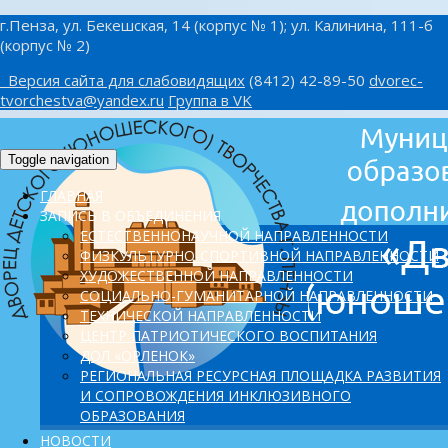
г.Пенза, ул. Бекешская, 14 (корпус № 1); ул. Калинина, 111-б
(корпус № 2)
Версия сайта для слабовидящих
(8412) 42-89-50
dvorec-
tvorchestva@yandex.ru
Группа в VK
Toggle navigation
ГЛАВНАЯ
ЗАПИСЬ В ОБЪЕДИНЕНИЯ
ЕСТЕСТВЕННОНАУЧНОЙ НАПРАВЛЕННОСТИ
ФИЗКУЛЬТУРНО-СПОРТИВНОЙ НАПРАВЛЕННОСТИ
ХУДОЖЕСТВЕННОЙ НАПРАВЛЕННОСТИ
СОЦИАЛЬНО-ГУМАНИТАРНОЙ НАПРАВЛЕННОСТИ
ТЕХНИЧЕСКОЙ НАПРАВЛЕННОСТИ
ЦЕНТР ПАТРИОТИЧЕСКОГО ВОСПИТАНИЯ
ДОЛ «ОРЛЕНОК»
PЕГИОНАЛЬНАЯ РЕСУРСНАЯ ПЛОЩАДКА РАЗВИТИЯ
И СОПРОВОЖДЕНИЯ ИНКЛЮЗИВНОГО
ОБРАЗОВАНИЯ
НОВОСТИ