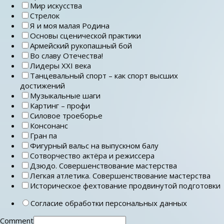
Мир искусства
Стрелок
Я и моя малая Родина
Основы сценической практики
Армейский рукопашный бой
Во славу Отечества!
Лидеры ХХI века
Танцевальный спорт – как спорт высших
достижений
Музыкальные шаги
Картинг – профи
Силовое троеборье
Консонанс
Гран па
Фигурный вальс на выпускном балу
Сотворчество актёра и режиссера
Дзюдо. Совершенствование мастерства
Легкая атлетика. Совершенствование мастерства
Историческое фехтование продвинутой подготовки
Согласие обработки персональных данных
Comment