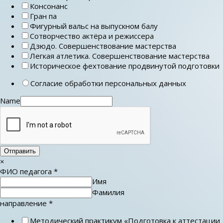
Консонанс
Гран па
Фигурный вальс на выпускном балу
Сотворчество актёра и режиссера
Дзюдо. Совершенствование мастерства
Легкая атлетика. Совершенствование мастерства
Историческое фехтование продвинутой подготовки
Согласие обработки персональных данных
Name
Отправить
×
ФИО педагога
*
Имя
Фамилия
направление
*
Методический практикум «Подготовка к аттестации