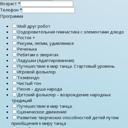
Возраст
*
Телефон
*
Программа
Мой друг робот
Оздоровительная гимнастика с элементами дзюдо
Росток +
Рисуем, лепим, удивляемся
Реченька
Ребятам о зверятах
Ладушки (Адаптированная)
Путешествие в мир танца. Стартовый уровень
Игровой фольклор
Тхэквондо
Чистый тон
Песня – душа народа
Детский фольклор – возрождение народных
традиций
Путешествие в мир танца.
Сценическое движение
Развитие творческих способностей детей путем
приобщения к миру танца