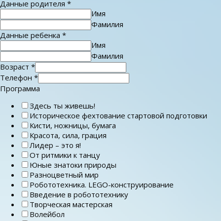
Данные родителя
*
Имя
Фамилия
Данные ребенка
*
Имя
Фамилия
Возраст
*
Телефон
*
Программа
Здесь ты живешь!
Историческое фехтование стартовой подготовки
Кисти, ножницы, бумага
Красота, сила, грация
Лидер – это я!
От ритмики к танцу
Юные знатоки природы
Разноцветный мир
Робототехника. LEGO-конструирование
Введение в робототехнику
Творческая мастерская
Волейбол