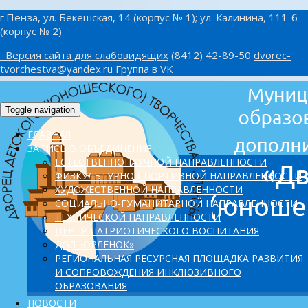
г.Пенза, ул. Бекешская, 14 (корпус № 1); ул. Калинина, 111-б
(корпус № 2)
Версия сайта для слабовидящих
(8412) 42-89-50
dvorec-
tvorchestva@yandex.ru
Группа в VK
Toggle navigation
ГЛАВНАЯ
ЗАПИСЬ В ОБЪЕДИНЕНИЯ
ЕСТЕСТВЕННОНАУЧНОЙ НАПРАВЛЕННОСТИ
ФИЗКУЛЬТУРНО-СПОРТИВНОЙ НАПРАВЛЕННОСТИ
ХУДОЖЕСТВЕННОЙ НАПРАВЛЕННОСТИ
СОЦИАЛЬНО-ГУМАНИТАРНОЙ НАПРАВЛЕННОСТИ
ТЕХНИЧЕСКОЙ НАПРАВЛЕННОСТИ
ЦЕНТР ПАТРИОТИЧЕСКОГО ВОСПИТАНИЯ
ДОЛ «ОРЛЕНОК»
PЕГИОНАЛЬНАЯ РЕСУРСНАЯ ПЛОЩАДКА РАЗВИТИЯ
И СОПРОВОЖДЕНИЯ ИНКЛЮЗИВНОГО
ОБРАЗОВАНИЯ
НОВОСТИ