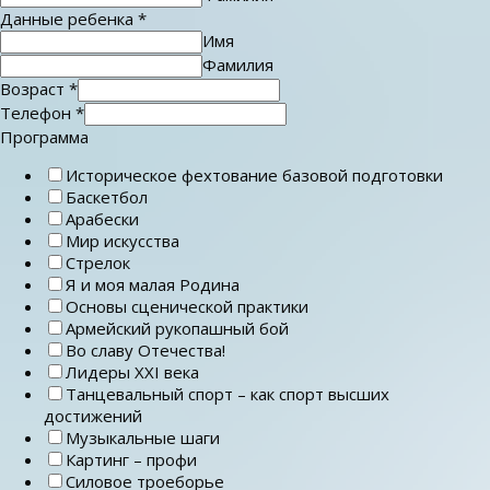
Данные ребенка
*
Имя
Фамилия
Возраст
*
Телефон
*
Программа
Историческое фехтование базовой подготовки
Баскетбол
Арабески
Мир искусства
Стрелок
Я и моя малая Родина
Основы сценической практики
Армейский рукопашный бой
Во славу Отечества!
Лидеры ХХI века
Танцевальный спорт – как спорт высших
достижений
Музыкальные шаги
Картинг – профи
Силовое троеборье