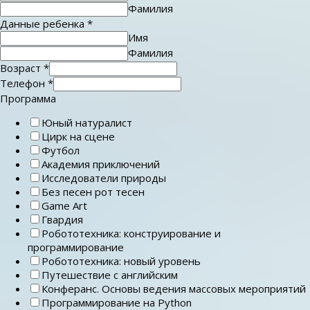
Фамилия
Данные ребенка
*
Имя
Фамилия
Возраст
*
Телефон
*
Программа
Юный натуралист
Цирк на сцене
Футбол
Академия приключений
Исследователи природы
Без песен рот тесен
Game Art
Гвардия
Робототехника: конструирование и
программирование
Робототехника: новый уровень
Путешествие с английским
Конферанс. Основы ведения массовых мероприятий
Программирование на Python