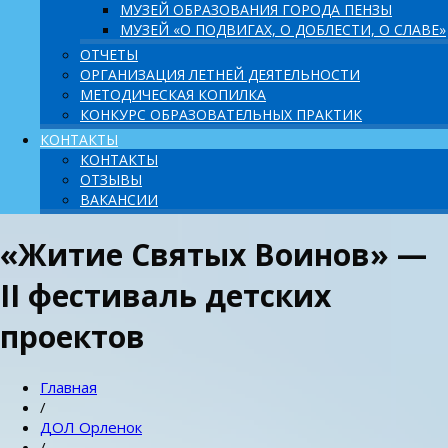
МУЗЕЙ ОБРАЗОВАНИЯ ГОРОДА ПЕНЗЫ
МУЗЕЙ «О ПОДВИГАХ, О ДОБЛЕСТИ, О СЛАВЕ»
ОТЧЕТЫ
ОРГАНИЗАЦИЯ ЛЕТНЕЙ ДЕЯТЕЛЬНОСТИ
МЕТОДИЧЕСКАЯ КОПИЛКА
КОНКУРС ОБРАЗОВАТЕЛЬНЫХ ПРАКТИК
КОНТАКТЫ
КОНТАКТЫ
ОТЗЫВЫ
ВАКАНСИИ
«Житие Святых Воинов» —
II фестиваль детских
проектов
Главная
/
ДОЛ Орленок
/