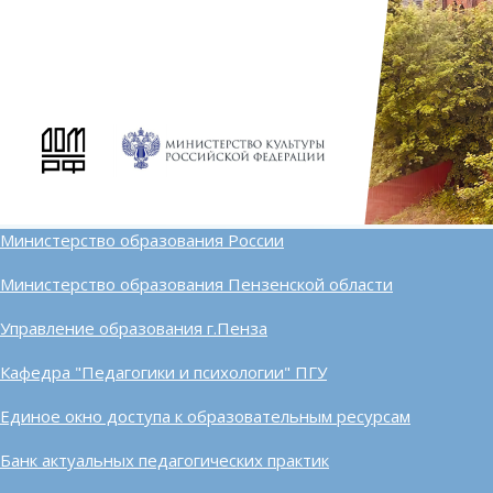
Министерство образования России
Министерство образования Пензенской области
Управление образования г.Пенза
Кафедра "Педагогики и психологии" ПГУ
Единое окно доступа к образовательным ресурсам
Банк актуальных педагогических практик