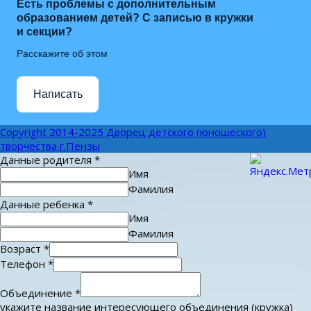
Есть проблемы с дополнительным
образованием детей? С записью в кружки
и секции?
Расскажите об этом
Написать
Copyright 2014-2025 Дворец детского (юношеского)
творчества г.Пензы
Данные родителя
*
Имя
Фамилия
Данные ребенка
*
Имя
Фамилия
Возраст
*
Телефон
*
Объединение
*
укажите название интересующего объединения (кружка)