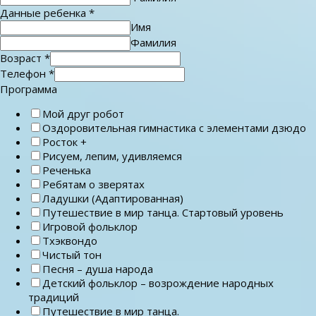
Данные ребенка
*
Имя
Фамилия
Возраст
*
Телефон
*
Программа
Мой друг робот
Оздоровительная гимнастика с элементами дзюдо
Росток +
Рисуем, лепим, удивляемся
Реченька
Ребятам о зверятах
Ладушки (Адаптированная)
Путешествие в мир танца. Стартовый уровень
Игровой фольклор
Тхэквондо
Чистый тон
Песня – душа народа
Детский фольклор – возрождение народных
традиций
Путешествие в мир танца.