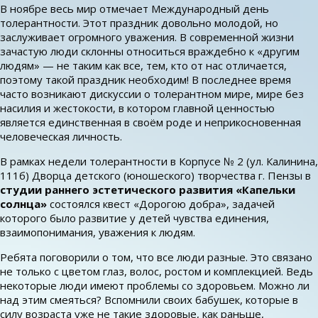
В ноябре весь мир отмечает Международный день
толерантности. Этот праздник довольно молодой, но
заслуживает огромного уважения. В современной жизни
зачастую люди склонны относиться враждебно к «другим
людям» — не таким как все, тем, кто от нас отличается,
поэтому такой праздник необходим! В последнее время
часто возникают дискуссии о толерантном мире, мире без
насилия и жестокости, в котором главной ценностью
является единственная в своём роде и неприкосновенная
человеческая личность.
В рамках недели толерантности в Корпусе № 2 (ул. Калинина,
111б) Дворца детского (юношеского) творчества г. Пензы в
студии раннего эстетического развития «Капельки
солнца»
состоялся квест «Дорогою добра», задачей
которого было развитие у детей чувства единения,
взаимопонимания, уважения к людям.
Ребята поговорили о том, что все люди разные. Это связано
не только с цветом глаз, волос, ростом и комплекцией. Ведь
некоторые люди имеют проблемы со здоровьем. Можно ли
над этим смеяться? Вспомнили своих бабушек, которые в
силу возраста уже не такие здоровые, как раньше,