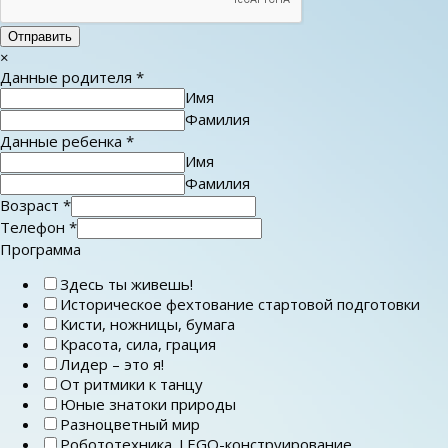
Отправить
×
Данные родителя
*
Имя
Фамилия
Данные ребенка
*
Имя
Фамилия
Возраст
*
Телефон
*
Программа
Здесь ты живешь!
Историческое фехтование стартовой подготовки
Кисти, ножницы, бумага
Красота, сила, грация
Лидер – это я!
От ритмики к танцу
Юные знатоки природы
Разноцветный мир
Робототехника. LEGO-конструирование