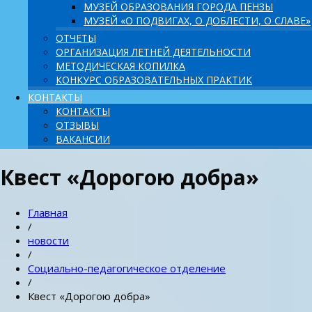
МУЗЕЙ ОБРАЗОВАНИЯ ГОРОДА ПЕНЗЫ
МУЗЕЙ «О ПОДВИГАХ, О ДОБЛЕСТИ, О СЛАВЕ»
ОТЧЕТЫ
ОРГАНИЗАЦИЯ ЛЕТНЕЙ ДЕЯТЕЛЬНОСТИ
МЕТОДИЧЕСКАЯ КОПИЛКА
КОНКУРС ОБРАЗОВАТЕЛЬНЫХ ПРАКТИК
КОНТАКТЫ
КОНТАКТЫ
ОТЗЫВЫ
ВАКАНСИИ
Квест «Дорогою добра»
Главная
/
новости
/
Социально-педагогическое отделение
/
Квест «Дорогою добра»