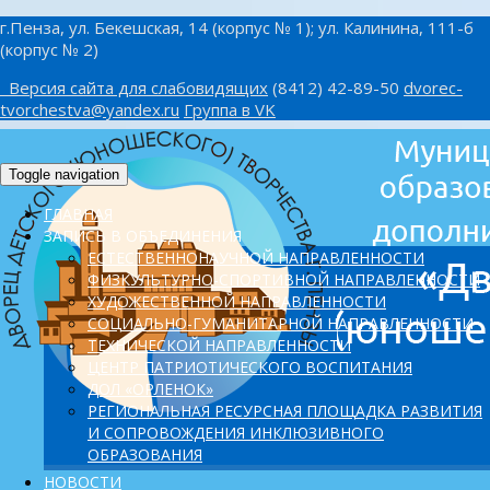
г.Пенза, ул. Бекешская, 14 (корпус № 1); ул. Калинина, 111-б
(корпус № 2)
Версия сайта для слабовидящих
(8412) 42-89-50
dvorec-
tvorchestva@yandex.ru
Группа в VK
Toggle navigation
ГЛАВНАЯ
ЗАПИСЬ В ОБЪЕДИНЕНИЯ
ЕСТЕСТВЕННОНАУЧНОЙ НАПРАВЛЕННОСТИ
ФИЗКУЛЬТУРНО-СПОРТИВНОЙ НАПРАВЛЕННОСТИ
ХУДОЖЕСТВЕННОЙ НАПРАВЛЕННОСТИ
СОЦИАЛЬНО-ГУМАНИТАРНОЙ НАПРАВЛЕННОСТИ
ТЕХНИЧЕСКОЙ НАПРАВЛЕННОСТИ
ЦЕНТР ПАТРИОТИЧЕСКОГО ВОСПИТАНИЯ
ДОЛ «ОРЛЕНОК»
PЕГИОНАЛЬНАЯ РЕСУРСНАЯ ПЛОЩАДКА РАЗВИТИЯ
И СОПРОВОЖДЕНИЯ ИНКЛЮЗИВНОГО
ОБРАЗОВАНИЯ
НОВОСТИ