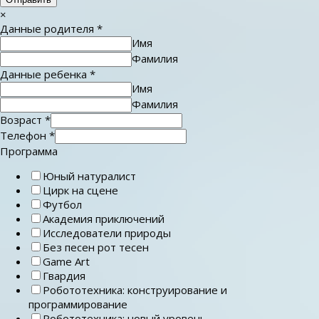
×
Данные родителя
*
Имя
Фамилия
Данные ребенка
*
Имя
Фамилия
Возраст
*
Телефон
*
Программа
Юный натуралист
Цирк на сцене
Футбол
Академия приключений
Исследователи природы
Без песен рот тесен
Game Art
Гвардия
Робототехника: конструирование и
программирование
Робототехника: новый уровень