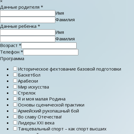
×
Данные родителя
*
Имя
Фамилия
Данные ребенка
*
Имя
Фамилия
Возраст
*
Телефон
*
Программа
Историческое фехтование базовой подготовки
Баскетбол
Арабески
Мир искусства
Стрелок
Я и моя малая Родина
Основы сценической практики
Армейский рукопашный бой
Во славу Отечества!
Лидеры ХХI века
Танцевальный спорт – как спорт высших