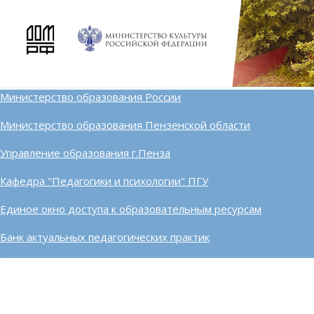
Министерство образования России
Министерство образования Пензенской области
Управление образования г.Пенза
Кафедра "Педагогики и психологии" ПГУ
Единое окно доступа к образовательным ресурсам
Банк актуальных педагогических практик