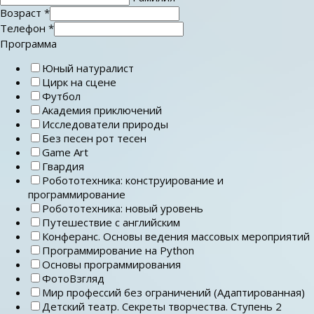
Возраст
*
Телефон
*
Программа
Юный натуралист
Цирк на сцене
Футбол
Академия приключений
Исследователи природы
Без песен рот тесен
Game Art
Гвардия
Робототехника: конструирование и
программирование
Робототехника: новый уровень
Путешествие с английским
Конферанс. Основы ведения массовых мероприятий
Программирование на Python
Основы программирования
ФотоВзгляд
Мир профессий без ограничений (Адаптированная)
Детский театр. Секреты творчества. Ступень 2