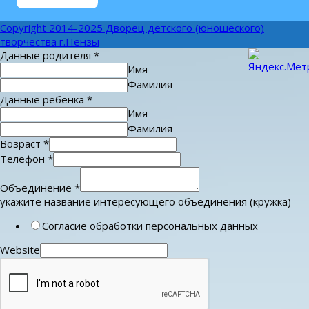
Copyright 2014-2025 Дворец детского (юношеского)
творчества г.Пензы
Данные родителя
*
Имя
Фамилия
Данные ребенка
*
Имя
Фамилия
Возраст
*
Телефон
*
Объединение
*
укажите название интересующего объединения (кружка)
Согласие обработки персональных данных
Website