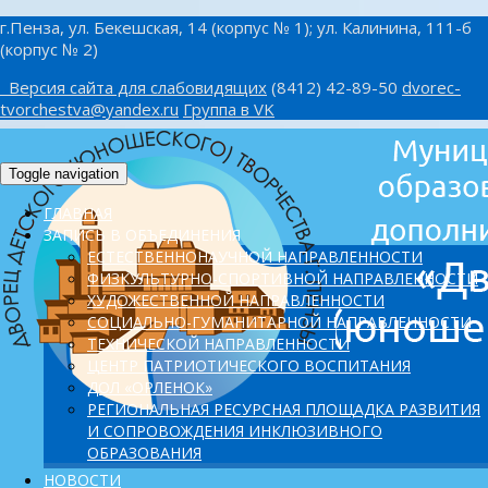
г.Пенза, ул. Бекешская, 14 (корпус № 1); ул. Калинина, 111-б
(корпус № 2)
Версия сайта для слабовидящих
(8412) 42-89-50
dvorec-
tvorchestva@yandex.ru
Группа в VK
Toggle navigation
ГЛАВНАЯ
ЗАПИСЬ В ОБЪЕДИНЕНИЯ
ЕСТЕСТВЕННОНАУЧНОЙ НАПРАВЛЕННОСТИ
ФИЗКУЛЬТУРНО-СПОРТИВНОЙ НАПРАВЛЕННОСТИ
ХУДОЖЕСТВЕННОЙ НАПРАВЛЕННОСТИ
СОЦИАЛЬНО-ГУМАНИТАРНОЙ НАПРАВЛЕННОСТИ
ТЕХНИЧЕСКОЙ НАПРАВЛЕННОСТИ
ЦЕНТР ПАТРИОТИЧЕСКОГО ВОСПИТАНИЯ
ДОЛ «ОРЛЕНОК»
PЕГИОНАЛЬНАЯ РЕСУРСНАЯ ПЛОЩАДКА РАЗВИТИЯ
И СОПРОВОЖДЕНИЯ ИНКЛЮЗИВНОГО
ОБРАЗОВАНИЯ
НОВОСТИ