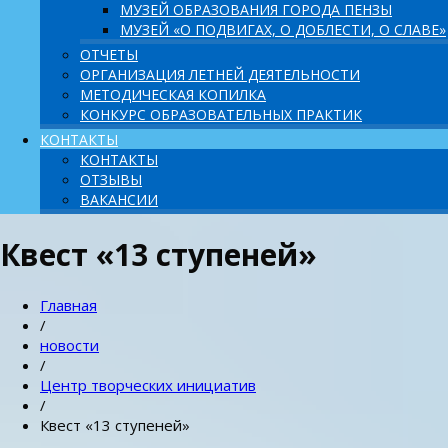
МУЗЕЙ ОБРАЗОВАНИЯ ГОРОДА ПЕНЗЫ
МУЗЕЙ «О ПОДВИГАХ, О ДОБЛЕСТИ, О СЛАВЕ»
ОТЧЕТЫ
ОРГАНИЗАЦИЯ ЛЕТНЕЙ ДЕЯТЕЛЬНОСТИ
МЕТОДИЧЕСКАЯ КОПИЛКА
КОНКУРС ОБРАЗОВАТЕЛЬНЫХ ПРАКТИК
КОНТАКТЫ
КОНТАКТЫ
ОТЗЫВЫ
ВАКАНСИИ
Квест «13 ступеней»
Главная
/
новости
/
Центр творческих инициатив
/
Квест «13 ступеней»