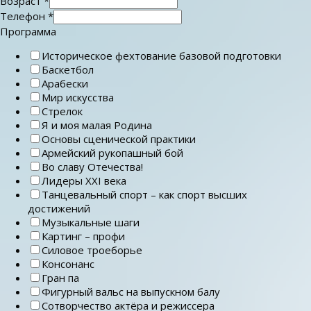
Возраст
*
Телефон
*
Программа
Историческое фехтование базовой подготовки
Баскетбол
Арабески
Мир искусства
Стрелок
Я и моя малая Родина
Основы сценической практики
Армейский рукопашный бой
Во славу Отечества!
Лидеры ХХI века
Танцевальный спорт – как спорт высших
достижений
Музыкальные шаги
Картинг – профи
Силовое троеборье
Консонанс
Гран па
Фигурный вальс на выпускном балу
Сотворчество актёра и режиссера