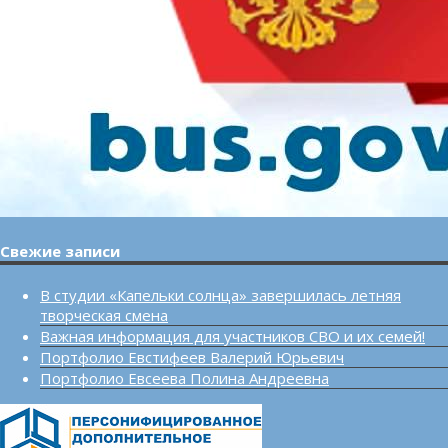
Свежие записи
В студии «Капельки солнца» завершилась летняя
творческая смена
Важная информация для участников СВО и их семей!
Портфолио Евстифеев Валерий Юрьевич
Портфолио Евсеева Полина Андреевна