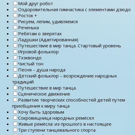
Мой друг робот
Оздоровительная гимнастика с элементами дзюдо
Росток +
Рисуем, лепим, удивляемся
Реченька
Ребятам о зверятах
Ладушки (Адаптированная)
Путешествие в мир танца. Стартовый уровень
Игровой фольклор
Тхэквондо
Чистый тон
Песня – душа народа
Детский фольклор – возрождение народных
традиций
Путешествие в мир танца.
Сценическое движение
Развитие творческих способностей детей путем
приобщения к миру танца
Хочу быть здоровым
Сокровищница народных ремёсел
Живые ремёсла: из прошлого в настоящее
Три ступени танцевального спорта