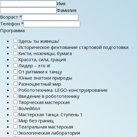
Имя
Фамилия
Возраст
*
Телефон
*
Программа
Здесь ты живешь!
Историческое фехтование стартовой подготовки
Кисти, ножницы, бумага
Красота, сила, грация
Лидер – это я!
От ритмики к танцу
Юные знатоки природы
Разноцветный мир
Робототехника. LEGO-конструирование
Введение в робототехнику
Творческая мастерская
Волейбол
Мастерская танца. Ступень 1
Мир без границ
Театральная мастерская
Экологическая лаборатория