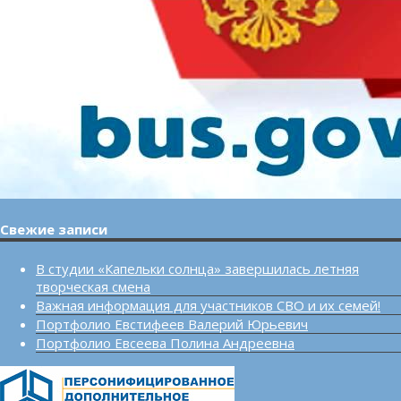
Свежие записи
В студии «Капельки солнца» завершилась летняя
творческая смена
Важная информация для участников СВО и их семей!
Портфолио Евстифеев Валерий Юрьевич
Портфолио Евсеева Полина Андреевна