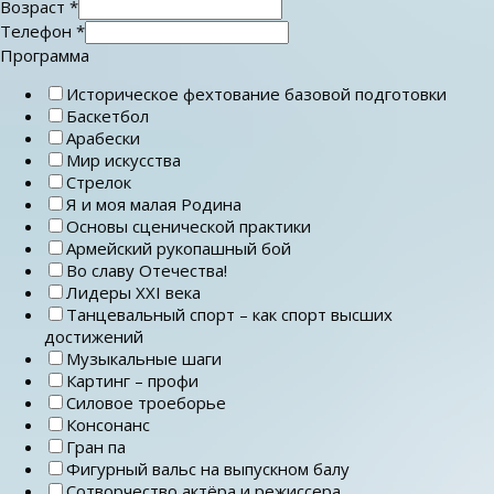
Возраст
*
Телефон
*
Программа
Историческое фехтование базовой подготовки
Баскетбол
Арабески
Мир искусства
Стрелок
Я и моя малая Родина
Основы сценической практики
Армейский рукопашный бой
Во славу Отечества!
Лидеры ХХI века
Танцевальный спорт – как спорт высших
достижений
Музыкальные шаги
Картинг – профи
Силовое троеборье
Консонанс
Гран па
Фигурный вальс на выпускном балу
Сотворчество актёра и режиссера