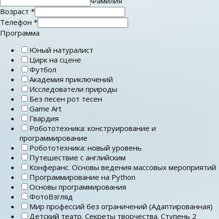
Фамилия
Возраст
*
Телефон
*
Программа
Юный натуралист
Цирк на сцене
Футбол
Академия приключений
Исследователи природы
Без песен рот тесен
Game Art
Гвардия
Робототехника: конструирование и
программирование
Робототехника: новый уровень
Путешествие с английским
Конферанс. Основы ведения массовых мероприятий
Программирование на Python
Основы программирования
ФотоВзгляд
Мир профессий без ограничений (Адаптированная)
Детский театр. Секреты творчества. Ступень 2