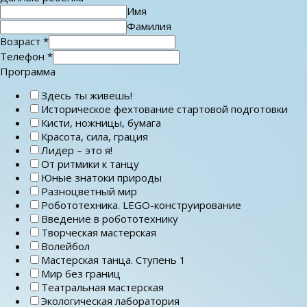
Имя
Фамилия
Возраст
*
Телефон
*
Программа
Здесь ты живешь!
Историческое фехтование стартовой подготовки
Кисти, ножницы, бумага
Красота, сила, грация
Лидер – это я!
От ритмики к танцу
Юные знатоки природы
Разноцветный мир
Робототехника. LEGO-конструирование
Введение в робототехнику
Творческая мастерская
Волейбол
Мастерская танца. Ступень 1
Мир без границ
Театральная мастерская
Экологическая лаборатория