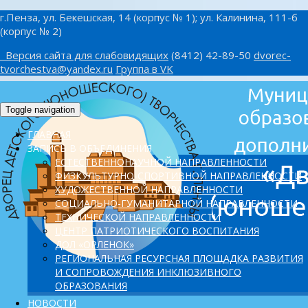
г.Пенза, ул. Бекешская, 14 (корпус № 1); ул. Калинина, 111-б
(корпус № 2)
Версия сайта для слабовидящих
(8412) 42-89-50
dvorec-
tvorchestva@yandex.ru
Группа в VK
Toggle navigation
ГЛАВНАЯ
ЗАПИСЬ В ОБЪЕДИНЕНИЯ
ЕСТЕСТВЕННОНАУЧНОЙ НАПРАВЛЕННОСТИ
ФИЗКУЛЬТУРНО-СПОРТИВНОЙ НАПРАВЛЕННОСТИ
ХУДОЖЕСТВЕННОЙ НАПРАВЛЕННОСТИ
СОЦИАЛЬНО-ГУМАНИТАРНОЙ НАПРАВЛЕННОСТИ
ТЕХНИЧЕСКОЙ НАПРАВЛЕННОСТИ
ЦЕНТР ПАТРИОТИЧЕСКОГО ВОСПИТАНИЯ
ДОЛ «ОРЛЕНОК»
PЕГИОНАЛЬНАЯ РЕСУРСНАЯ ПЛОЩАДКА РАЗВИТИЯ
И СОПРОВОЖДЕНИЯ ИНКЛЮЗИВНОГО
ОБРАЗОВАНИЯ
НОВОСТИ