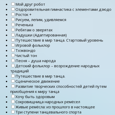
Мой друг робот
Оздоровительная гимнастика с элементами дзюдо
Росток +
Рисуем, лепим, удивляемся
Реченька
Ребятам о зверятах
Ладушки (Адаптированная)
Путешествие в мир танца. Стартовый уровень
Игровой фольклор
Тхэквондо
Чистый тон
Песня – душа народа
Детский фольклор – возрождение народных
традиций
Путешествие в мир танца.
Сценическое движение
Развитие творческих способностей детей путем
приобщения к миру танца
Хочу быть здоровым
Сокровищница народных ремёсел
Живые ремёсла: из прошлого в настоящее
Три ступени танцевального спорта