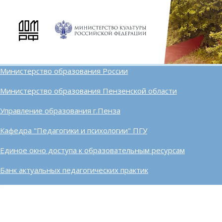
Министерство образования России
Министерство образования Пензенской области
Управление образования г.Пенза
Кафедра "Педагогики и психологии" ПГУ
Единое окно доступа к образовательным ресурсам
Банк актуальных педагогических практик