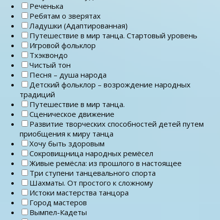
Реченька
Ребятам о зверятах
Ладушки (Адаптированная)
Путешествие в мир танца. Стартовый уровень
Игровой фольклор
Тхэквондо
Чистый тон
Песня – душа народа
Детский фольклор – возрождение народных
традиций
Путешествие в мир танца.
Сценическое движение
Развитие творческих способностей детей путем
приобщения к миру танца
Хочу быть здоровым
Сокровищница народных ремёсел
Живые ремёсла: из прошлого в настоящее
Три ступени танцевального спорта
Шахматы. От простого к сложному
Истоки мастерства танцора
Город мастеров
Вымпел-Кадеты