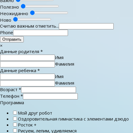
Важно
Полезно
Неожиданно
Ново
Считаю важным отметить...
Phone
Отправить
×
Данные родителя
*
Имя
Фамилия
Данные ребенка
*
Имя
Фамилия
Возраст
*
Телефон
*
Программа
Мой друг робот
Оздоровительная гимнастика с элементами дзюдо
Росток +
Рисуем, лепим, удивляемся