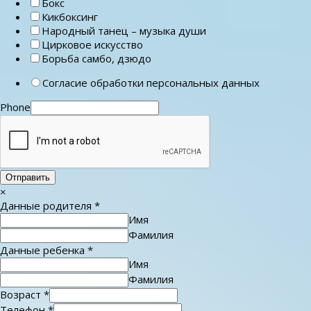
Бокс
Кикбоксинг
Народный танец – музыка души
Цирковое искусство
Борьба самбо, дзюдо
Согласие обработки персональных данных
Phone
Отправить
×
Данные родителя
*
Имя
Фамилия
Данные ребенка
*
Имя
Фамилия
Возраст
*
Телефон
*