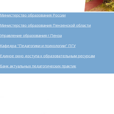
Министерство образования России
Министерство образования Пензенской области
Управление образования г.Пенза
Кафедра "Педагогики и психологии" ПГУ
Единое окно доступа к образовательным ресурсам
Банк актуальных педагогических практик