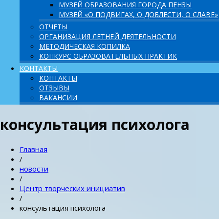
МУЗЕЙ ОБРАЗОВАНИЯ ГОРОДА ПЕНЗЫ
МУЗЕЙ «О ПОДВИГАХ, О ДОБЛЕСТИ, О СЛАВЕ»
ОТЧЕТЫ
ОРГАНИЗАЦИЯ ЛЕТНЕЙ ДЕЯТЕЛЬНОСТИ
МЕТОДИЧЕСКАЯ КОПИЛКА
КОНКУРС ОБРАЗОВАТЕЛЬНЫХ ПРАКТИК
КОНТАКТЫ
КОНТАКТЫ
ОТЗЫВЫ
ВАКАНСИИ
консультация психолога
Главная
/
новости
/
Центр творческих инициатив
/
консультация психолога