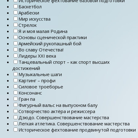
Историческое фехтование базовой подготовки
Баскетбол
Арабески
Мир искусства
Стрелок
Я и моя малая Родина
Основы сценической практики
Армейский рукопашный бой
Во славу Отечества!
Лидеры ХХI века
Танцевальный спорт – как спорт высших
достижений
Музыкальные шаги
Картинг – профи
Силовое троеборье
Консонанс
Гран па
Фигурный вальс на выпускном балу
Сотворчество актёра и режиссера
Дзюдо. Совершенствование мастерства
Легкая атлетика. Совершенствование мастерства
Историческое фехтование продвинутой подготовки