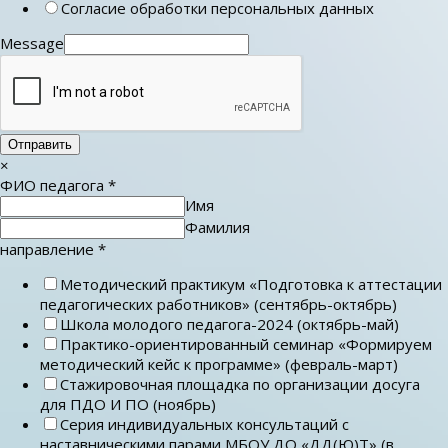
Согласие обработки персональных данных
Message
Отправить
×
ФИО педагога
*
Имя
Фамилия
направление
*
Методический практикум «Подготовка к аттестации
педагогических работников» (сентябрь-октябрь)
Школа молодого педагога-2024 (октябрь-май)
Практико-ориентированный семинар «Формируем
методический кейс к программе» (февраль-март)
Стажировочная площадка по организации досуга
для ПДО И ПО (ноябрь)
Серия индивидуальных консультаций с
наставническими парами МБОУ ДО «ДД(Ю)Т» (в