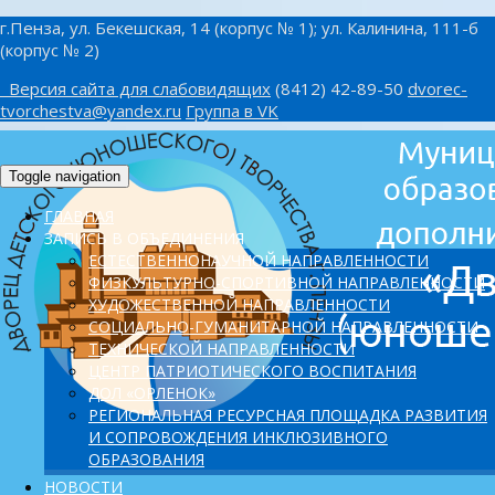
г.Пенза, ул. Бекешская, 14 (корпус № 1); ул. Калинина, 111-б
(корпус № 2)
Версия сайта для слабовидящих
(8412) 42-89-50
dvorec-
tvorchestva@yandex.ru
Группа в VK
Toggle navigation
ГЛАВНАЯ
ЗАПИСЬ В ОБЪЕДИНЕНИЯ
ЕСТЕСТВЕННОНАУЧНОЙ НАПРАВЛЕННОСТИ
ФИЗКУЛЬТУРНО-СПОРТИВНОЙ НАПРАВЛЕННОСТИ
ХУДОЖЕСТВЕННОЙ НАПРАВЛЕННОСТИ
СОЦИАЛЬНО-ГУМАНИТАРНОЙ НАПРАВЛЕННОСТИ
ТЕХНИЧЕСКОЙ НАПРАВЛЕННОСТИ
ЦЕНТР ПАТРИОТИЧЕСКОГО ВОСПИТАНИЯ
ДОЛ «ОРЛЕНОК»
PЕГИОНАЛЬНАЯ РЕСУРСНАЯ ПЛОЩАДКА РАЗВИТИЯ
И СОПРОВОЖДЕНИЯ ИНКЛЮЗИВНОГО
ОБРАЗОВАНИЯ
НОВОСТИ