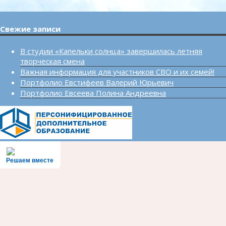
Свежие записи
В студии «Капельки солнца» завершилась летняя
творческая смена
Важная информация для участников СВО и их семей!
Портфолио Евстифеев Валерий Юрьевич
Портфолио Евсеева Полина Андреевна
Решаем вместе