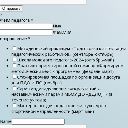
Отправить
×
ФИО педагога
*
Имя
Фамилия
направление
*
Методический практикум «Подготовка к аттестации
педагогических работников» (сентябрь-октябрь)
Школа молодого педагога-2024 (октябрь-май)
Практико-ориентированный семинар «Формируем
методический кейс к программе» (февраль-март)
Стажировочная площадка по организации досуга
для ПДО И ПО (ноябрь)
Серия индивидуальных консультаций с
наставническими парами МБОУ ДО «ДД(Ю)Т» (в
течение уч.года)
Мастер-класс для педагогов физкультурно-
спортивной направленности (март-май)
Name