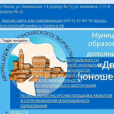
г.Пенза, ул. Бекешская, 14 (корпус № 1); ул. Калинина, 111-б
(корпус № 2)
Версия сайта для слабовидящих
(8412) 42-89-50
dvorec-
tvorchestva@yandex.ru
Группа в VK
Toggle navigation
ГЛАВНАЯ
ЗАПИСЬ В ОБЪЕДИНЕНИЯ
ЕСТЕСТВЕННОНАУЧНОЙ НАПРАВЛЕННОСТИ
ФИЗКУЛЬТУРНО-СПОРТИВНОЙ НАПРАВЛЕННОСТИ
ХУДОЖЕСТВЕННОЙ НАПРАВЛЕННОСТИ
СОЦИАЛЬНО-ГУМАНИТАРНОЙ НАПРАВЛЕННОСТИ
ТЕХНИЧЕСКОЙ НАПРАВЛЕННОСТИ
ЦЕНТР ПАТРИОТИЧЕСКОГО ВОСПИТАНИЯ
ДОЛ «ОРЛЕНОК»
PЕГИОНАЛЬНАЯ РЕСУРСНАЯ ПЛОЩАДКА РАЗВИТИЯ
И СОПРОВОЖДЕНИЯ ИНКЛЮЗИВНОГО
ОБРАЗОВАНИЯ
НОВОСТИ