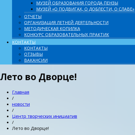
МУЗЕЙ ОБРАЗОВАНИЯ ГОРОДА ПЕНЗЫ
МУЗЕЙ «О ПОДВИГАХ, О ДОБЛЕСТИ, О СЛАВЕ»
ОТЧЕТЫ
ОРГАНИЗАЦИЯ ЛЕТНЕЙ ДЕЯТЕЛЬНОСТИ
МЕТОДИЧЕСКАЯ КОПИЛКА
КОНКУРС ОБРАЗОВАТЕЛЬНЫХ ПРАКТИК
КОНТАКТЫ
КОНТАКТЫ
ОТЗЫВЫ
ВАКАНСИИ
Лето во Дворце!
Главная
/
новости
/
Центр творческих инициатив
/
Лето во Дворце!