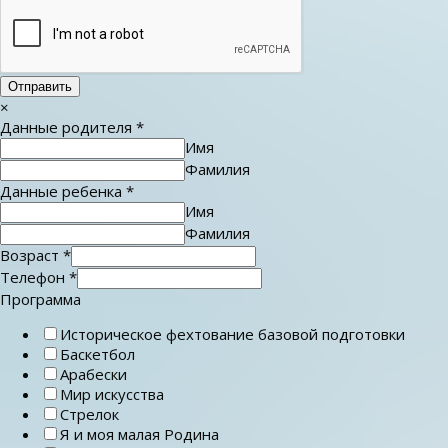
Отправить
×
Данные родителя
*
Имя
Фамилия
Данные ребенка
*
Имя
Фамилия
Возраст
*
Телефон
*
Программа
Историческое фехтование базовой подготовки
Баскетбол
Арабески
Мир искусства
Стрелок
Я и моя малая Родина