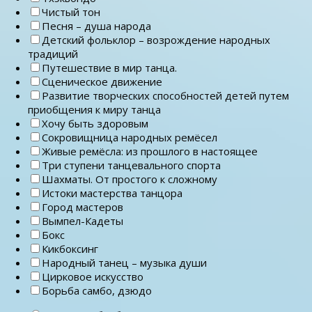
Чистый тон
Песня – душа народа
Детский фольклор – возрождение народных
традиций
Путешествие в мир танца.
Сценическое движение
Развитие творческих способностей детей путем
приобщения к миру танца
Хочу быть здоровым
Сокровищница народных ремёсел
Живые ремёсла: из прошлого в настоящее
Три ступени танцевального спорта
Шахматы. От простого к сложному
Истоки мастерства танцора
Город мастеров
Вымпел-Кадеты
Бокс
Кикбоксинг
Народный танец – музыка души
Цирковое искусство
Борьба самбо, дзюдо