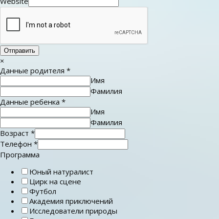
Website
Отправить
×
Данные родителя
*
Имя
Фамилия
Данные ребенка
*
Имя
Фамилия
Возраст
*
Телефон
*
Программа
Юный натуралист
Цирк на сцене
Футбол
Академия приключений
Исследователи природы