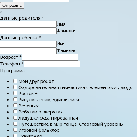
Отправить
×
Данные родителя
*
Имя
Фамилия
Данные ребенка
*
Имя
Фамилия
Возраст
*
Телефон
*
Программа
Мой друг робот
Оздоровительная гимнастика с элементами дзюдо
Росток +
Рисуем, лепим, удивляемся
Реченька
Ребятам о зверятах
Ладушки (Адаптированная)
Путешествие в мир танца. Стартовый уровень
Игровой фольклор
Тхэквондо