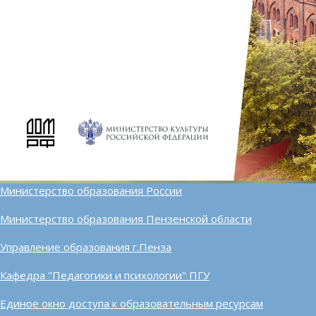
Министерство образования России
Министерство образования Пензенской области
Управление образования г.Пенза
Кафедра "Педагогики и психологии" ПГУ
Единое окно доступа к образовательным ресурсам