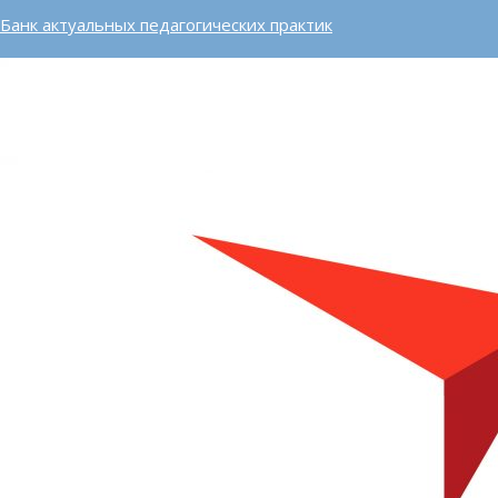
Банк актуальных педагогических практик