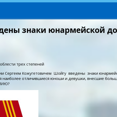
ены знаки юнармейской доб
облести трех степеней
и Сергеем Кожугетовичем Шойгу введены знаки юнармейско
ся наиболее отличившиеся юноши и девушки, внесшие больш
РМИЮ?