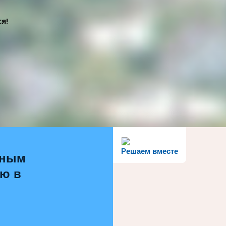
я!
Решаем вместе
ьным
ью в