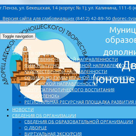
г.Пенза, ул. Бекешская, 14 (корпус № 1); ул. Калинина, 111-б (
Версия сайта для слабовидящих
(8412) 42-89-50
dvorec-tvo
Toggle navigation
ГЛАВНАЯ
ЗАПИСЬ В ОБЪЕДИНЕНИЯ
ЕСТЕСТВЕННОНАУЧНОЙ НАПРАВЛЕННОСТИ
ФИЗКУЛЬТУРНО-СПОРТИВНОЙ НАПРАВЛЕННОСТИ
ХУДОЖЕСТВЕННОЙ НАПРАВЛЕННОСТИ
СОЦИАЛЬНО-ГУМАНИТАРНОЙ НАПРАВЛЕННОСТИ
ТЕХНИЧЕСКОЙ НАПРАВЛЕННОСТИ
ЦЕНТР ПАТРИОТИЧЕСКОГО ВОСПИТАНИЯ
ДОЛ «ОРЛЕНОК»
PЕГИОНАЛЬНАЯ РЕСУРСНАЯ ПЛОЩАДКА РАЗВИТИЯ
НОВОСТИ
СВЕДЕНИЯ ОБ ОРГАНИЗАЦИИ
СВЕДЕНИЯ ОБ ОБРАЗОВАТЕЛЬНОЙ ОРГАНИЗАЦИИ
О ДВОРЦЕ
ВИРТУАЛЬНАЯ ЭКСКУРСИЯ