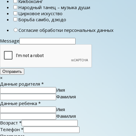
Кикбоксинг
Народный танец – музыка души
Цирковое искусство
Борьба самбо, дзюдо
Согласие обработки персональных данных
Message
Отправить
×
Данные родителя
*
Имя
Фамилия
Данные ребенка
*
Имя
Фамилия
Возраст
*
Телефон
*
Программа