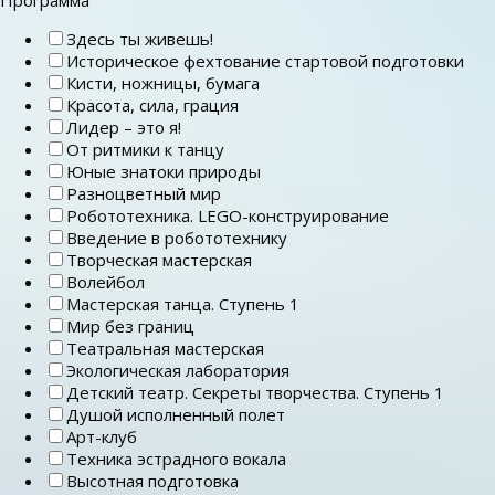
Здесь ты живешь!
Историческое фехтование стартовой подготовки
Кисти, ножницы, бумага
Красота, сила, грация
Лидер – это я!
От ритмики к танцу
Юные знатоки природы
Разноцветный мир
Робототехника. LEGO-конструирование
Введение в робототехнику
Творческая мастерская
Волейбол
Мастерская танца. Ступень 1
Мир без границ
Театральная мастерская
Экологическая лаборатория
Детский театр. Секреты творчества. Ступень 1
Душой исполненный полет
Арт-клуб
Техника эстрадного вокала
Высотная подготовка