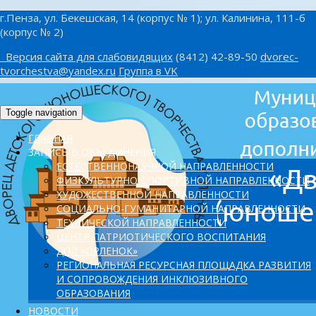
г.Пенза, ул. Бекешская, 14 (корпус № 1); ул. Калинина, 111-б
(корпус № 2)
Версия сайта для слабовидящих
(8412) 42-89-50
dvorec-
tvorchestva@yandex.ru
Группа в VK
Toggle navigation
ГЛАВНАЯ
ЗАПИСЬ В ОБЪЕДИНЕНИЯ
ЕСТЕСТВЕННОНАУЧНОЙ НАПРАВЛЕННОСТИ
ФИЗКУЛЬТУРНО-СПОРТИВНОЙ НАПРАВЛЕННОСТИ
ХУДОЖЕСТВЕННОЙ НАПРАВЛЕННОСТИ
СОЦИАЛЬНО-ГУМАНИТАРНОЙ НАПРАВЛЕННОСТИ
ТЕХНИЧЕСКОЙ НАПРАВЛЕННОСТИ
ЦЕНТР ПАТРИОТИЧЕСКОГО ВОСПИТАНИЯ
ДОЛ «ОРЛЕНОК»
PЕГИОНАЛЬНАЯ РЕСУРСНАЯ ПЛОЩАДКА РАЗВИТИЯ
И СОПРОВОЖДЕНИЯ ИНКЛЮЗИВНОГО
ОБРАЗОВАНИЯ
НОВОСТИ