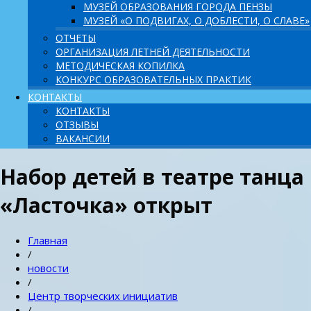
МУЗЕЙ ОБРАЗОВАНИЯ ГОРОДА ПЕНЗЫ
МУЗЕЙ «О ПОДВИГАХ, О ДОБЛЕСТИ, О СЛАВЕ»
ОТЧЕТЫ
ОРГАНИЗАЦИЯ ЛЕТНЕЙ ДЕЯТЕЛЬНОСТИ
МЕТОДИЧЕСКАЯ КОПИЛКА
КОНКУРС ОБРАЗОВАТЕЛЬНЫХ ПРАКТИК
КОНТАКТЫ
КОНТАКТЫ
ОТЗЫВЫ
ВАКАНСИИ
Набор детей в театре танца
«Ласточка» открыт
Главная
/
новости
/
Центр творческих инициатив
/