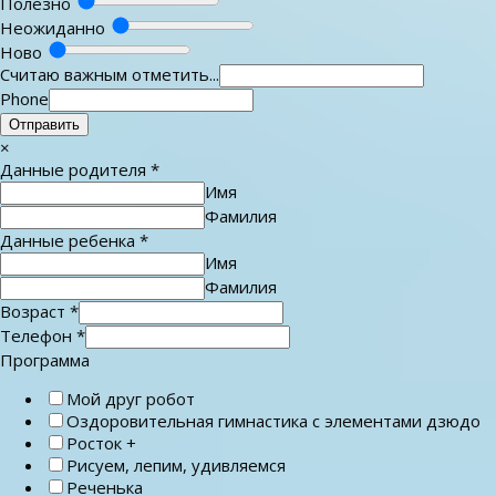
Полезно
Неожиданно
Ново
Считаю важным отметить...
Phone
Отправить
×
Данные родителя
*
Имя
Фамилия
Данные ребенка
*
Имя
Фамилия
Возраст
*
Телефон
*
Программа
Мой друг робот
Оздоровительная гимнастика с элементами дзюдо
Росток +
Рисуем, лепим, удивляемся
Реченька