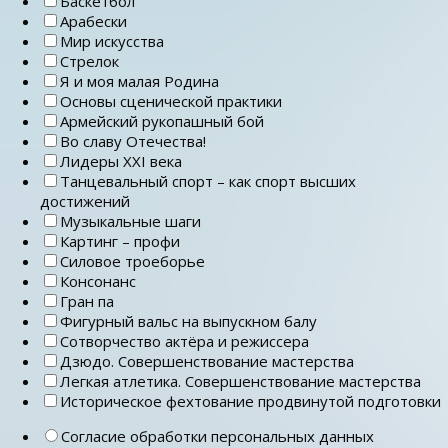
Баскетбол
Арабески
Мир искусства
Стрелок
Я и моя малая Родина
Основы сценической практики
Армейский рукопашный бой
Во славу Отечества!
Лидеры ХХI века
Танцевальный спорт – как спорт высших
достижений
Музыкальные шаги
Картинг – профи
Силовое троеборье
Консонанс
Гран па
Фигурный вальс на выпускном балу
Сотворчество актёра и режиссера
Дзюдо. Совершенствование мастерства
Легкая атлетика. Совершенствование мастерства
Историческое фехтование продвинутой подготовки
Согласие обработки персональных данных