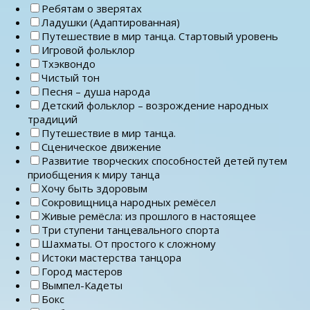
Ребятам о зверятах
Ладушки (Адаптированная)
Путешествие в мир танца. Стартовый уровень
Игровой фольклор
Тхэквондо
Чистый тон
Песня – душа народа
Детский фольклор – возрождение народных
традиций
Путешествие в мир танца.
Сценическое движение
Развитие творческих способностей детей путем
приобщения к миру танца
Хочу быть здоровым
Сокровищница народных ремёсел
Живые ремёсла: из прошлого в настоящее
Три ступени танцевального спорта
Шахматы. От простого к сложному
Истоки мастерства танцора
Город мастеров
Вымпел-Кадеты
Бокс