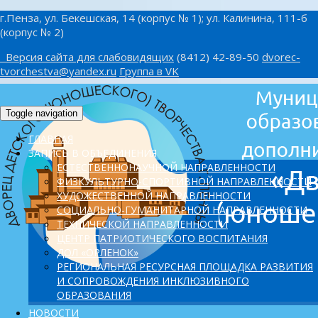
г.Пенза, ул. Бекешская, 14 (корпус № 1); ул. Калинина, 111-б
(корпус № 2)
Версия сайта для слабовидящих
(8412) 42-89-50
dvorec-
tvorchestva@yandex.ru
Группа в VK
Toggle navigation
ГЛАВНАЯ
ЗАПИСЬ В ОБЪЕДИНЕНИЯ
ЕСТЕСТВЕННОНАУЧНОЙ НАПРАВЛЕННОСТИ
ФИЗКУЛЬТУРНО-СПОРТИВНОЙ НАПРАВЛЕННОСТИ
ХУДОЖЕСТВЕННОЙ НАПРАВЛЕННОСТИ
СОЦИАЛЬНО-ГУМАНИТАРНОЙ НАПРАВЛЕННОСТИ
ТЕХНИЧЕСКОЙ НАПРАВЛЕННОСТИ
ЦЕНТР ПАТРИОТИЧЕСКОГО ВОСПИТАНИЯ
ДОЛ «ОРЛЕНОК»
PЕГИОНАЛЬНАЯ РЕСУРСНАЯ ПЛОЩАДКА РАЗВИТИЯ
И СОПРОВОЖДЕНИЯ ИНКЛЮЗИВНОГО
ОБРАЗОВАНИЯ
НОВОСТИ