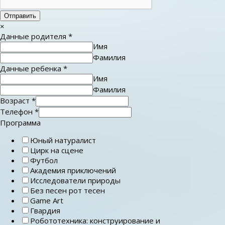
Отправить
×
Данные родителя
*
Имя
Фамилия
Данные ребенка
*
Имя
Фамилия
Возраст
*
Телефон
*
Программа
Юный натуралист
Цирк на сцене
Футбол
Академия приключений
Исследователи природы
Без песен рот тесен
Game Art
Гвардия
Робототехника: конструирование и