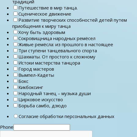
традиций
Путешествие в мир танца.
Сценическое движение
Развитие творческих способностей детей путем
приобщения к миру танца
Хочу быть здоровым
Сокровищница народных ремёсел
Живые ремёсла: из прошлого в настоящее
Три ступени танцевального спорта
Шахматы. От простого к сложному
Истоки мастерства танцора
Город мастеров
Вымпел-Кадеты
Бокс
Кикбоксинг
Народный танец – музыка души
Цирковое искусство
Борьба самбо, дзюдо
Согласие обработки персональных данных
Phone