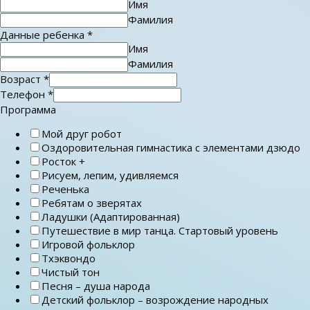
Имя
Фамилия
Данные ребенка
*
Имя
Фамилия
Возраст
*
Телефон
*
Программа
Мой друг робот
Оздоровительная гимнастика с элементами дзюдо
Росток +
Рисуем, лепим, удивляемся
Реченька
Ребятам о зверятах
Ладушки (Адаптированная)
Путешествие в мир танца. Стартовый уровень
Игровой фольклор
Тхэквондо
Чистый тон
Песня – душа народа
Детский фольклор – возрождение народных