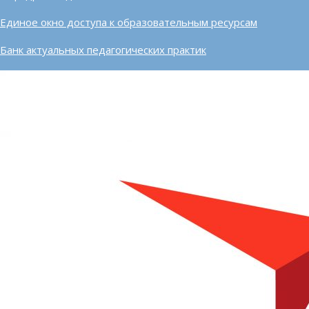
Единое окно доступа к образовательным ресурсам
Банк актуальных педагогических практик