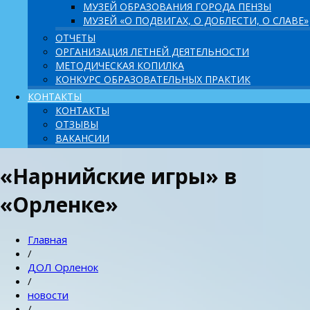
МУЗЕЙ ОБРАЗОВАНИЯ ГОРОДА ПЕНЗЫ
МУЗЕЙ «О ПОДВИГАХ, О ДОБЛЕСТИ, О СЛАВЕ»
ОТЧЕТЫ
ОРГАНИЗАЦИЯ ЛЕТНЕЙ ДЕЯТЕЛЬНОСТИ
МЕТОДИЧЕСКАЯ КОПИЛКА
КОНКУРС ОБРАЗОВАТЕЛЬНЫХ ПРАКТИК
КОНТАКТЫ
КОНТАКТЫ
ОТЗЫВЫ
ВАКАНСИИ
«Нарнийские игры» в
«Орленке»
Главная
/
ДОЛ Орленок
/
новости
/