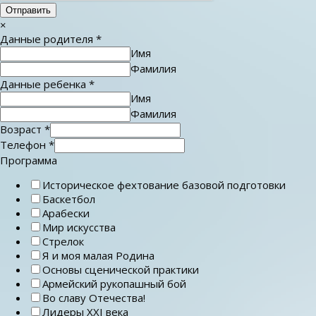
Отправить
×
Данные родителя
*
Имя
Фамилия
Данные ребенка
*
Имя
Фамилия
Возраст
*
Телефон
*
Программа
Историческое фехтование базовой подготовки
Баскетбол
Арабески
Мир искусства
Стрелок
Я и моя малая Родина
Основы сценической практики
Армейский рукопашный бой
Во славу Отечества!
Лидеры ХХI века