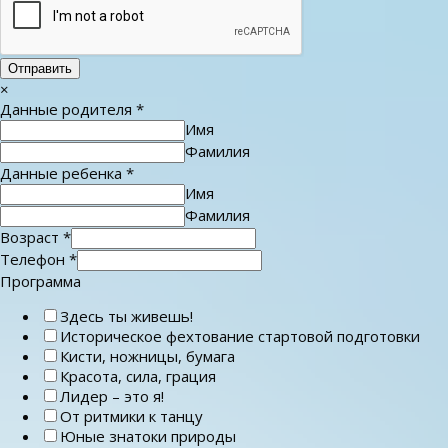
Отправить
×
Данные родителя
*
Имя
Фамилия
Данные ребенка
*
Имя
Фамилия
Возраст
*
Телефон
*
Программа
Здесь ты живешь!
Историческое фехтование стартовой подготовки
Кисти, ножницы, бумага
Красота, сила, грация
Лидер – это я!
От ритмики к танцу
Юные знатоки природы