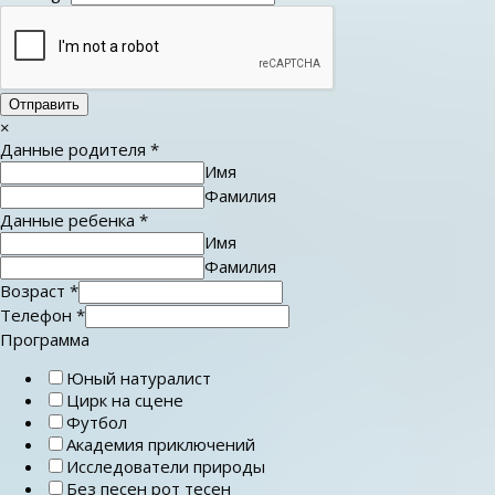
Отправить
×
Данные родителя
*
Имя
Фамилия
Данные ребенка
*
Имя
Фамилия
Возраст
*
Телефон
*
Программа
Юный натуралист
Цирк на сцене
Футбол
Академия приключений
Исследователи природы
Без песен рот тесен