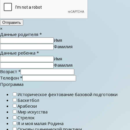
Отправить
×
Данные родителя
*
Имя
Фамилия
Данные ребенка
*
Имя
Фамилия
Возраст
*
Телефон
*
Программа
Историческое фехтование базовой подготовки
Баскетбол
Арабески
Мир искусства
Стрелок
Я и моя малая Родина
Основы сценической практики