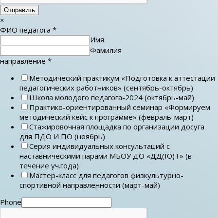
Отправить
×
ФИО педагога
*
Имя
Фамилия
направление
*
Методический практикум «Подготовка к аттестации
педагогических работников» (сентябрь-октябрь)
Школа молодого педагога-2024 (октябрь-май)
Практико-ориентированный семинар «Формируем
методический кейс к программе» (февраль-март)
Стажировочная площадка по организации досуга
для ПДО И ПО (ноябрь)
Серия индивидуальных консультаций с
наставническими парами МБОУ ДО «ДД(Ю)Т» (в
течение уч.года)
Мастер-класс для педагогов физкультурно-
спортивной направленности (март-май)
Phone