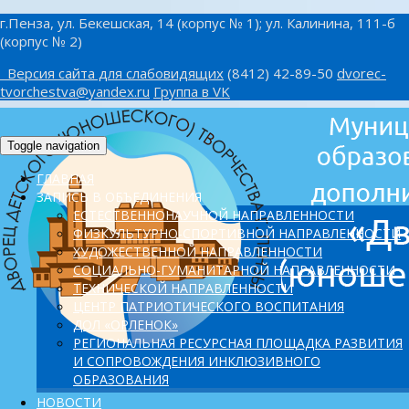
г.Пенза, ул. Бекешская, 14 (корпус № 1); ул. Калинина, 111-б
(корпус № 2)
Версия сайта для слабовидящих
(8412) 42-89-50
dvorec-
tvorchestva@yandex.ru
Группа в VK
Toggle navigation
ГЛАВНАЯ
ЗАПИСЬ В ОБЪЕДИНЕНИЯ
ЕСТЕСТВЕННОНАУЧНОЙ НАПРАВЛЕННОСТИ
ФИЗКУЛЬТУРНО-СПОРТИВНОЙ НАПРАВЛЕННОСТИ
ХУДОЖЕСТВЕННОЙ НАПРАВЛЕННОСТИ
СОЦИАЛЬНО-ГУМАНИТАРНОЙ НАПРАВЛЕННОСТИ
ТЕХНИЧЕСКОЙ НАПРАВЛЕННОСТИ
ЦЕНТР ПАТРИОТИЧЕСКОГО ВОСПИТАНИЯ
ДОЛ «ОРЛЕНОК»
PЕГИОНАЛЬНАЯ РЕСУРСНАЯ ПЛОЩАДКА РАЗВИТИЯ
И СОПРОВОЖДЕНИЯ ИНКЛЮЗИВНОГО
ОБРАЗОВАНИЯ
НОВОСТИ