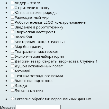
Лидер – это я!
От ритмики к танцу
Юные знатоки природы
Разноцветный мир
Робототехника. LEGO-конструирование
Введение в робототехнику
Творческая мастерская
Волейбол
Мастерская танца. Ступень 1
Мир без границ
Театральная мастерская
Экологическая лаборатория
Детский театр. Секреты творчества. Ступень 1
Душой исполненный полет
Арт-клуб
Техника эстрадного вокала
Высотная подготовка
Дзюдо
Легкая атлетика
Согласие обработки персональных данных
Message