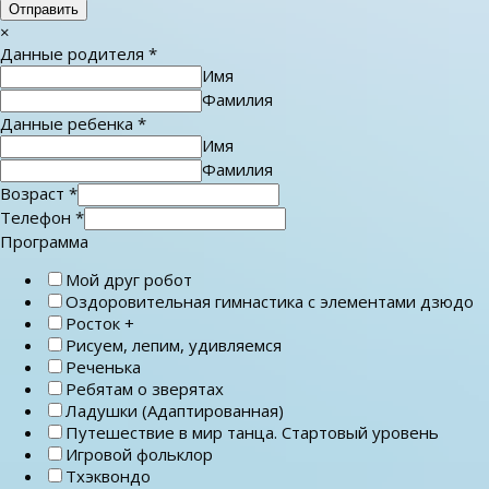
Отправить
×
Данные родителя
*
Имя
Фамилия
Данные ребенка
*
Имя
Фамилия
Возраст
*
Телефон
*
Программа
Мой друг робот
Оздоровительная гимнастика с элементами дзюдо
Росток +
Рисуем, лепим, удивляемся
Реченька
Ребятам о зверятах
Ладушки (Адаптированная)
Путешествие в мир танца. Стартовый уровень
Игровой фольклор
Тхэквондо