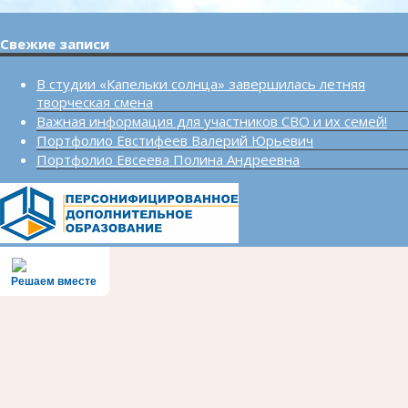
Свежие записи
В студии «Капельки солнца» завершилась летняя
творческая смена
Важная информация для участников СВО и их семей!
Портфолио Евстифеев Валерий Юрьевич
Портфолио Евсеева Полина Андреевна
Решаем вместе