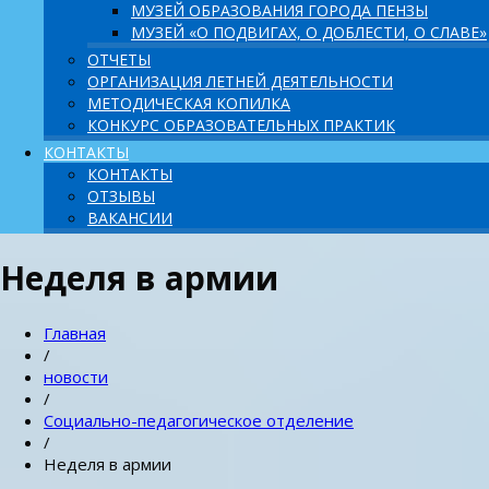
МУЗЕЙ ОБРАЗОВАНИЯ ГОРОДА ПЕНЗЫ
МУЗЕЙ «О ПОДВИГАХ, О ДОБЛЕСТИ, О СЛАВЕ»
ОТЧЕТЫ
ОРГАНИЗАЦИЯ ЛЕТНЕЙ ДЕЯТЕЛЬНОСТИ
МЕТОДИЧЕСКАЯ КОПИЛКА
КОНКУРС ОБРАЗОВАТЕЛЬНЫХ ПРАКТИК
КОНТАКТЫ
КОНТАКТЫ
ОТЗЫВЫ
ВАКАНСИИ
Неделя в армии
Главная
/
новости
/
Социально-педагогическое отделение
/
Неделя в армии