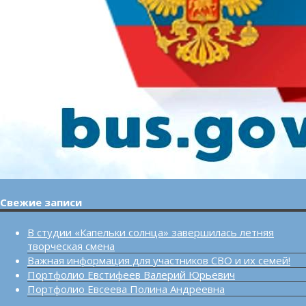
Свежие записи
В студии «Капельки солнца» завершилась летняя
творческая смена
Важная информация для участников СВО и их семей!
Портфолио Евстифеев Валерий Юрьевич
Портфолио Евсеева Полина Андреевна