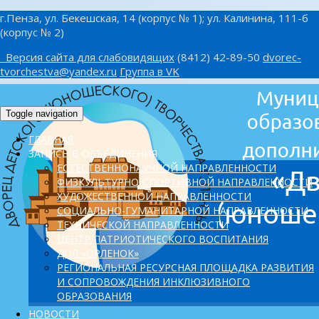
г.Пенза, ул. Бекешская, 14 (корпус № 1); ул. Калинина, 111-б
(корпус № 2)
Версия сайта для слабовидящих
(8412) 42-89-50
dvorec-
tvorchestva@yandex.ru
Группа в VK
Toggle navigation
ГЛАВНАЯ
ЗАПИСЬ В ОБЪЕДИНЕНИЯ
ЕСТЕСТВЕННОНАУЧНОЙ НАПРАВЛЕННОСТИ
ФИЗКУЛЬТУРНО-СПОРТИВНОЙ НАПРАВЛЕННОСТИ
ХУДОЖЕСТВЕННОЙ НАПРАВЛЕННОСТИ
СОЦИАЛЬНО-ГУМАНИТАРНОЙ НАПРАВЛЕННОСТИ
ТЕХНИЧЕСКОЙ НАПРАВЛЕННОСТИ
ЦЕНТР ПАТРИОТИЧЕСКОГО ВОСПИТАНИЯ
ДОЛ «ОРЛЕНОК»
PЕГИОНАЛЬНАЯ РЕСУРСНАЯ ПЛОЩАДКА РАЗВИТИЯ
И СОПРОВОЖДЕНИЯ ИНКЛЮЗИВНОГО
ОБРАЗОВАНИЯ
НОВОСТИ