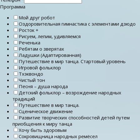
Программа
Мой друг робот
Оздоровительная гимнастика с элементами дзюдо
Росток +
Рисуем, лепим, удивляемся
Реченька
Ребятам о зверятах
Ладушки (Адаптированная)
Путешествие в мир танца. Стартовый уровень
Игровой фольклор
Тхэквондо
Чистый тон
Песня – душа народа
Детский фольклор – возрождение народных
традиций
Путешествие в мир танца.
Сценическое движение
Развитие творческих способностей детей путем
приобщения к миру танца
Хочу быть здоровым
Сокровищница народных ремёсел