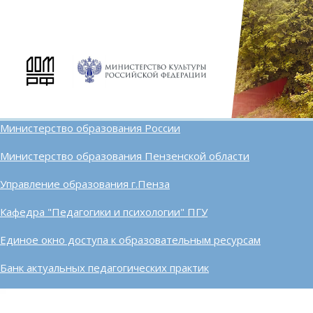
Министерство образования России
Министерство образования Пензенской области
Управление образования г.Пенза
Кафедра "Педагогики и психологии" ПГУ
Единое окно доступа к образовательным ресурсам
Банк актуальных педагогических практик