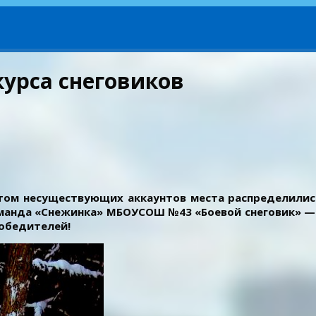
урса снеговиков
четом несуществующих аккаунтов места распределил
оманда «Снежинка» МБОУСОШ №43 «Боевой снеговик» —
победителей!