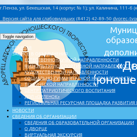
г.Пенза, ул. Бекешская, 14 (корпус № 1); ул. Калинина, 111-б (
Версия сайта для слабовидящих
(8412) 42-89-50
dvorec-tvo
Toggle navigation
ГЛАВНАЯ
ЗАПИСЬ В ОБЪЕДИНЕНИЯ
ЕСТЕСТВЕННОНАУЧНОЙ НАПРАВЛЕННОСТИ
ФИЗКУЛЬТУРНО-СПОРТИВНОЙ НАПРАВЛЕННОСТИ
ХУДОЖЕСТВЕННОЙ НАПРАВЛЕННОСТИ
СОЦИАЛЬНО-ГУМАНИТАРНОЙ НАПРАВЛЕННОСТИ
ТЕХНИЧЕСКОЙ НАПРАВЛЕННОСТИ
ЦЕНТР ПАТРИОТИЧЕСКОГО ВОСПИТАНИЯ
ДОЛ «ОРЛЕНОК»
PЕГИОНАЛЬНАЯ РЕСУРСНАЯ ПЛОЩАДКА РАЗВИТИЯ
НОВОСТИ
СВЕДЕНИЯ ОБ ОРГАНИЗАЦИИ
СВЕДЕНИЯ ОБ ОБРАЗОВАТЕЛЬНОЙ ОРГАНИЗАЦИИ
О ДВОРЦЕ
ВИРТУАЛЬНАЯ ЭКСКУРСИЯ