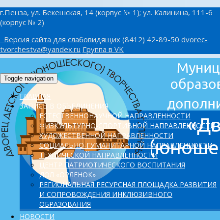
г.Пенза, ул. Бекешская, 14 (корпус № 1); ул. Калинина, 111-б
(корпус № 2)
Версия сайта для слабовидящих
(8412) 42-89-50
dvorec-
tvorchestva@yandex.ru
Группа в VK
Toggle navigation
ГЛАВНАЯ
ЗАПИСЬ В ОБЪЕДИНЕНИЯ
ЕСТЕСТВЕННОНАУЧНОЙ НАПРАВЛЕННОСТИ
ФИЗКУЛЬТУРНО-СПОРТИВНОЙ НАПРАВЛЕННОСТИ
ХУДОЖЕСТВЕННОЙ НАПРАВЛЕННОСТИ
СОЦИАЛЬНО-ГУМАНИТАРНОЙ НАПРАВЛЕННОСТИ
ТЕХНИЧЕСКОЙ НАПРАВЛЕННОСТИ
ЦЕНТР ПАТРИОТИЧЕСКОГО ВОСПИТАНИЯ
ДОЛ «ОРЛЕНОК»
PЕГИОНАЛЬНАЯ РЕСУРСНАЯ ПЛОЩАДКА РАЗВИТИЯ
И СОПРОВОЖДЕНИЯ ИНКЛЮЗИВНОГО
ОБРАЗОВАНИЯ
НОВОСТИ