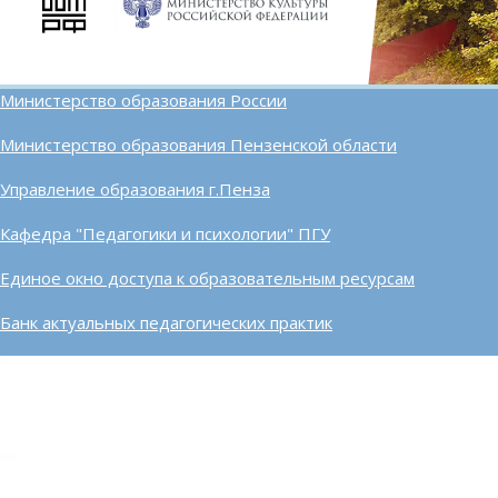
Министерство образования России
Министерство образования Пензенской области
Управление образования г.Пенза
Кафедра "Педагогики и психологии" ПГУ
Единое окно доступа к образовательным ресурсам
Банк актуальных педагогических практик