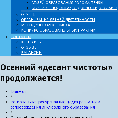
МУЗЕЙ ОБРАЗОВАНИЯ ГОРОДА ПЕНЗЫ
МУЗЕЙ «О ПОДВИГАХ, О ДОБЛЕСТИ, О СЛАВЕ»
ОТЧЕТЫ
ОРГАНИЗАЦИЯ ЛЕТНЕЙ ДЕЯТЕЛЬНОСТИ
МЕТОДИЧЕСКАЯ КОПИЛКА
КОНКУРС ОБРАЗОВАТЕЛЬНЫХ ПРАКТИК
КОНТАКТЫ
КОНТАКТЫ
ОТЗЫВЫ
ВАКАНСИИ
Осенний «десант чистоты»
продолжается!
Главная
/
Pегиональная ресурсная площадка развития и
сопровождения инклюзивного образования
/
Осенний «десант чистоты» продолжается!