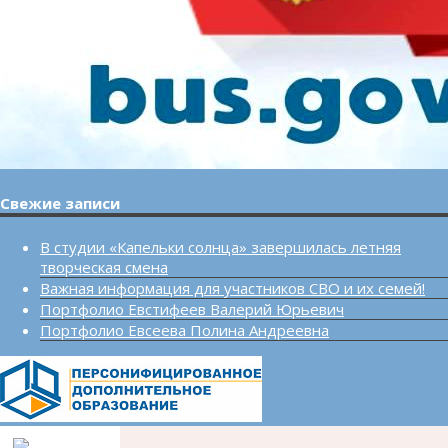
Свежие записи
В студии «Капельки солнца» завершилась летняя
творческая смена
Важная информация для участников СВО и их семей!
Портфолио Евстифеев Валерий Юрьевич
Портфолио Евсеева Полина Андреевна