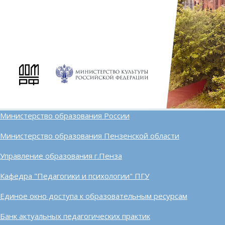
Министерство образования России
Министерство образования Пензенской области
Управление образования г.Пенза
Кафедра "Педагогики и психологии" ПГУ
Единое окно доступа к образовательным ресурсам
Банк актуальных педагогических практик