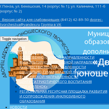
г.Пенза, ул. Бекешская, 14 (корпус № 1); ул. Калинина, 111-б
(корпус № 2)
Версия сайта для слабовидящих
(8412) 42-89-50
dvorec-
tvorchestva@yandex.ru
Группа в VK
Toggle navigation
ГЛАВНАЯ
ЗАПИСЬ В ОБЪЕДИНЕНИЯ
ЕСТЕСТВЕННОНАУЧНОЙ НАПРАВЛЕННОСТИ
ФИЗКУЛЬТУРНО-СПОРТИВНОЙ НАПРАВЛЕННОСТИ
ХУДОЖЕСТВЕННОЙ НАПРАВЛЕННОСТИ
СОЦИАЛЬНО-ГУМАНИТАРНОЙ НАПРАВЛЕННОСТИ
ТЕХНИЧЕСКОЙ НАПРАВЛЕННОСТИ
ЦЕНТР ПАТРИОТИЧЕСКОГО ВОСПИТАНИЯ
ДОЛ «ОРЛЕНОК»
PЕГИОНАЛЬНАЯ РЕСУРСНАЯ ПЛОЩАДКА РАЗВИТИЯ
И СОПРОВОЖДЕНИЯ ИНКЛЮЗИВНОГО
ОБРАЗОВАНИЯ
НОВОСТИ