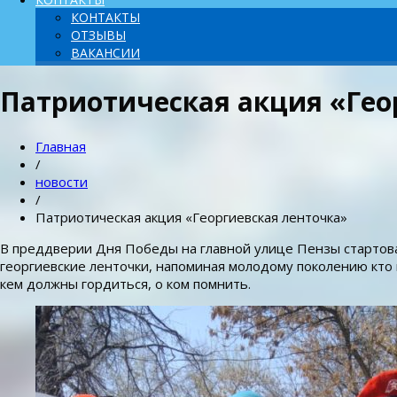
КОНТАКТЫ
ОТЗЫВЫ
ВАКАНСИИ
Патриотическая акция «Гео
Главная
/
новости
/
Патриотическая акция «Георгиевская ленточка»
В преддверии Дня Победы на главной улице Пензы стартова
георгиевские ленточки, напоминая молодому поколению кто 
кем должны гордиться, о ком помнить.