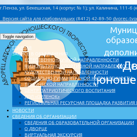
г.Пенза, ул. Бекешская, 14 (корпус № 1); ул. Калинина, 111-б (
Версия сайта для слабовидящих
(8412) 42-89-50
dvorec-tvo
Toggle navigation
ГЛАВНАЯ
ЗАПИСЬ В ОБЪЕДИНЕНИЯ
ЕСТЕСТВЕННОНАУЧНОЙ НАПРАВЛЕННОСТИ
ФИЗКУЛЬТУРНО-СПОРТИВНОЙ НАПРАВЛЕННОСТИ
ХУДОЖЕСТВЕННОЙ НАПРАВЛЕННОСТИ
СОЦИАЛЬНО-ГУМАНИТАРНОЙ НАПРАВЛЕННОСТИ
ТЕХНИЧЕСКОЙ НАПРАВЛЕННОСТИ
ЦЕНТР ПАТРИОТИЧЕСКОГО ВОСПИТАНИЯ
ДОЛ «ОРЛЕНОК»
PЕГИОНАЛЬНАЯ РЕСУРСНАЯ ПЛОЩАДКА РАЗВИТИЯ
НОВОСТИ
СВЕДЕНИЯ ОБ ОРГАНИЗАЦИИ
СВЕДЕНИЯ ОБ ОБРАЗОВАТЕЛЬНОЙ ОРГАНИЗАЦИИ
О ДВОРЦЕ
ВИРТУАЛЬНАЯ ЭКСКУРСИЯ