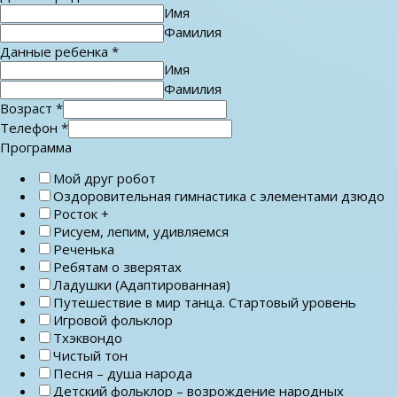
Имя
Фамилия
Данные ребенка
*
Имя
Фамилия
Возраст
*
Телефон
*
Программа
Мой друг робот
Оздоровительная гимнастика с элементами дзюдо
Росток +
Рисуем, лепим, удивляемся
Реченька
Ребятам о зверятах
Ладушки (Адаптированная)
Путешествие в мир танца. Стартовый уровень
Игровой фольклор
Тхэквондо
Чистый тон
Песня – душа народа
Детский фольклор – возрождение народных