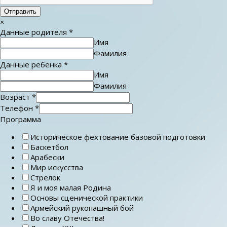
Отправить
×
Данные родителя
*
Имя
Фамилия
Данные ребенка
*
Имя
Фамилия
Возраст
*
Телефон
*
Программа
Историческое фехтование базовой подготовки
Баскетбол
Арабески
Мир искусства
Стрелок
Я и моя малая Родина
Основы сценической практики
Армейский рукопашный бой
Во славу Отечества!