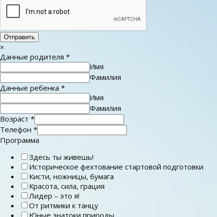
Отправить
×
Данные родителя
*
Имя
Фамилия
Данные ребенка
*
Имя
Фамилия
Возраст
*
Телефон
*
Программа
Здесь ты живешь!
Историческое фехтование стартовой подготовки
Кисти, ножницы, бумага
Красота, сила, грация
Лидер – это я!
От ритмики к танцу
Юные знатоки природы