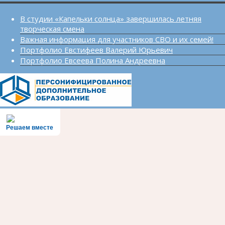
В студии «Капельки солнца» завершилась летняя
творческая смена
Важная информация для участников СВО и их семей!
Портфолио Евстифеев Валерий Юрьевич
Портфолио Евсеева Полина Андреевна
Решаем вместе