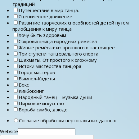
традиций
Путешествие в мир танца.
Сценическое движение
Развитие творческих способностей детей путем
приобщения к миру танца
Хочу быть здоровым
Сокровищница народных ремёсел
Живые ремёсла: из прошлого в настоящее
Три ступени танцевального спорта
Шахматы. От простого к сложному
Истоки мастерства танцора
Город мастеров
Вымпел-Кадеты
Бокс
Кикбоксинг
Народный танец – музыка души
Цирковое искусство
Борьба самбо, дзюдо
Согласие обработки персональных данных
Website