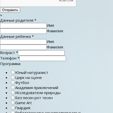
Отправить
×
Данные родителя
*
Имя
Фамилия
Данные ребенка
*
Имя
Фамилия
Возраст
*
Телефон
*
Программа
Юный натуралист
Цирк на сцене
Футбол
Академия приключений
Исследователи природы
Без песен рот тесен
Game Art
Гвардия
Робототехника: конструирование и