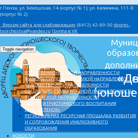
г.Пенза, ул. Бекешская, 14 (корпус № 1); ул. Калинина, 111-б
(корпус № 2)
Версия сайта для слабовидящих
(8412) 42-89-50
dvorec-
tvorchestva@yandex.ru
Группа в VK
Toggle navigation
ГЛАВНАЯ
ЗАПИСЬ В ОБЪЕДИНЕНИЯ
ЕСТЕСТВЕННОНАУЧНОЙ НАПРАВЛЕННОСТИ
ФИЗКУЛЬТУРНО-СПОРТИВНОЙ НАПРАВЛЕННОСТИ
ХУДОЖЕСТВЕННОЙ НАПРАВЛЕННОСТИ
СОЦИАЛЬНО-ГУМАНИТАРНОЙ НАПРАВЛЕННОСТИ
ТЕХНИЧЕСКОЙ НАПРАВЛЕННОСТИ
ЦЕНТР ПАТРИОТИЧЕСКОГО ВОСПИТАНИЯ
ДОЛ «ОРЛЕНОК»
PЕГИОНАЛЬНАЯ РЕСУРСНАЯ ПЛОЩАДКА РАЗВИТИЯ
И СОПРОВОЖДЕНИЯ ИНКЛЮЗИВНОГО
ОБРАЗОВАНИЯ
НОВОСТИ