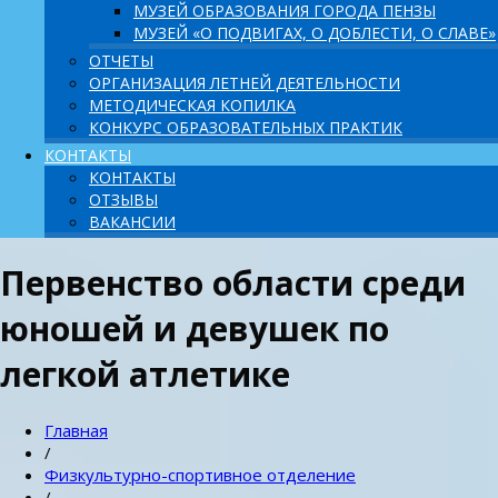
МУЗЕЙ ОБРАЗОВАНИЯ ГОРОДА ПЕНЗЫ
МУЗЕЙ «О ПОДВИГАХ, О ДОБЛЕСТИ, О СЛАВЕ»
ОТЧЕТЫ
ОРГАНИЗАЦИЯ ЛЕТНЕЙ ДЕЯТЕЛЬНОСТИ
МЕТОДИЧЕСКАЯ КОПИЛКА
КОНКУРС ОБРАЗОВАТЕЛЬНЫХ ПРАКТИК
КОНТАКТЫ
КОНТАКТЫ
ОТЗЫВЫ
ВАКАНСИИ
Первенство области среди
юношей и девушек по
легкой атлетике
Главная
/
Физкультурно-спортивное отделение
/