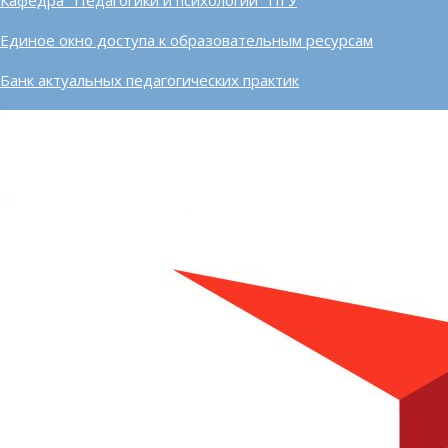
Кафедра "Педагогики и психологии" ПГУ
Единое окно доступа к образовательным ресурсам
Банк актуальных педагогических практик