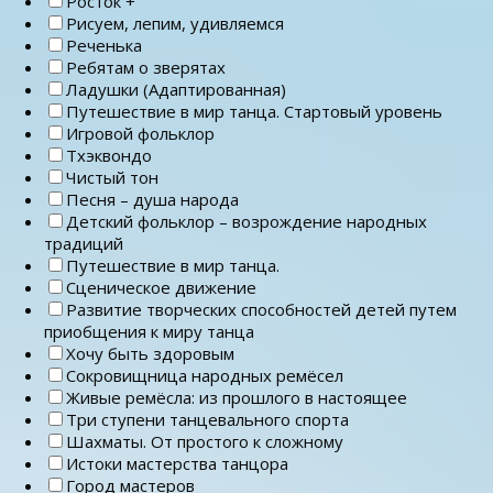
Росток +
Рисуем, лепим, удивляемся
Реченька
Ребятам о зверятах
Ладушки (Адаптированная)
Путешествие в мир танца. Стартовый уровень
Игровой фольклор
Тхэквондо
Чистый тон
Песня – душа народа
Детский фольклор – возрождение народных
традиций
Путешествие в мир танца.
Сценическое движение
Развитие творческих способностей детей путем
приобщения к миру танца
Хочу быть здоровым
Сокровищница народных ремёсел
Живые ремёсла: из прошлого в настоящее
Три ступени танцевального спорта
Шахматы. От простого к сложному
Истоки мастерства танцора
Город мастеров