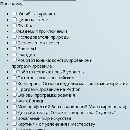
Программа
Юный натуралист
Цирк на сцене
Футбол
Академия приключений
Исследователи природы
Без песен рот тесен
Game Art
Гвардия
Робототехника: конструирование и
программирование
Робототехника: новый уровень
Путешествие с английским
Конферанс. Основы ведения массовых мероприятий
Программирование на Python
Основы программирования
ФотоВзгляд
Мир профессий без ограничений (Адаптированная)
Детский театр. Секреты творчества. Ступень 2
Вокальный мир искусства
Картинг – от увлечения к мастерству
Картинг плюс