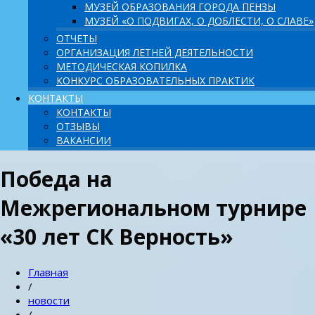
МУЗЕЙ ОБРАЗОВАНИЯ ГОРОДА ПЕНЗЫ
МУЗЕЙ «О ПОДВИГАХ, О ДОБЛЕСТИ, О СЛАВЕ»
ОТЧЕТЫ
ОРГАНИЗАЦИЯ ЛЕТНЕЙ ДЕЯТЕЛЬНОСТИ
МЕТОДИЧЕСКАЯ КОПИЛКА
КОНКУРС ОБРАЗОВАТЕЛЬНЫХ ПРАКТИК
КОНТАКТЫ
КОНТАКТЫ
ОТЗЫВЫ
ВАКАНСИИ
Победа на
Межрегиональном турнире
«30 лет СК Верность»
Главная
/
новости
/