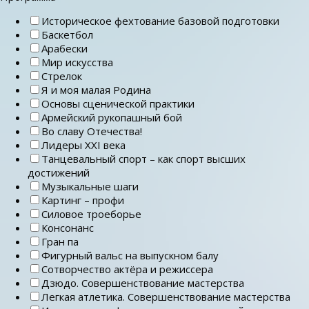
Историческое фехтование базовой подготовки
Баскетбол
Арабески
Мир искусства
Стрелок
Я и моя малая Родина
Основы сценической практики
Армейский рукопашный бой
Во славу Отечества!
Лидеры ХХI века
Танцевальный спорт – как спорт высших
достижений
Музыкальные шаги
Картинг – профи
Силовое троеборье
Консонанс
Гран па
Фигурный вальс на выпускном балу
Сотворчество актёра и режиссера
Дзюдо. Совершенствование мастерства
Легкая атлетика. Совершенствование мастерства