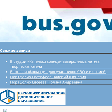
Свежие записи
В студии «Капельки солнца» завершилась летняя
творческая смена
Важная информация для участников СВО и их семей!
Портфолио Евстифеев Валерий Юрьевич
Портфолио Евсеева Полина Андреевна