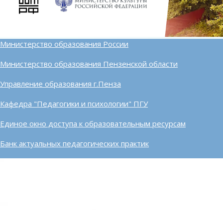
Министерство образования России
Министерство образования Пензенской области
Управление образования г.Пенза
Кафедра "Педагогики и психологии" ПГУ
Единое окно доступа к образовательным ресурсам
Банк актуальных педагогических практик