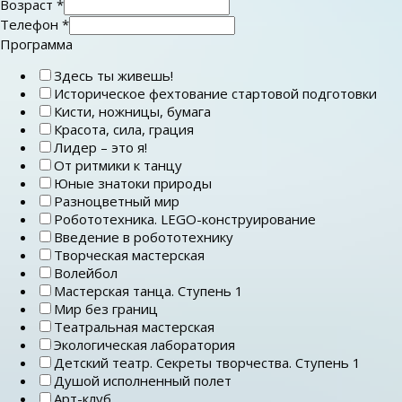
Возраст
*
Телефон
*
Программа
Здесь ты живешь!
Историческое фехтование стартовой подготовки
Кисти, ножницы, бумага
Красота, сила, грация
Лидер – это я!
От ритмики к танцу
Юные знатоки природы
Разноцветный мир
Робототехника. LEGO-конструирование
Введение в робототехнику
Творческая мастерская
Волейбол
Мастерская танца. Ступень 1
Мир без границ
Театральная мастерская
Экологическая лаборатория
Детский театр. Секреты творчества. Ступень 1
Душой исполненный полет
Арт-клуб