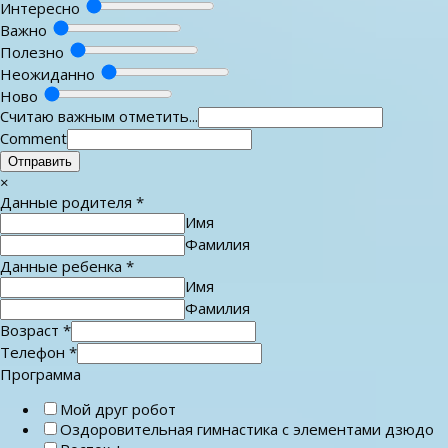
Интересно
Важно
Полезно
Неожиданно
Ново
Считаю важным отметить...
Comment
Отправить
×
Данные родителя
*
Имя
Фамилия
Данные ребенка
*
Имя
Фамилия
Возраст
*
Телефон
*
Программа
Мой друг робот
Оздоровительная гимнастика с элементами дзюдо