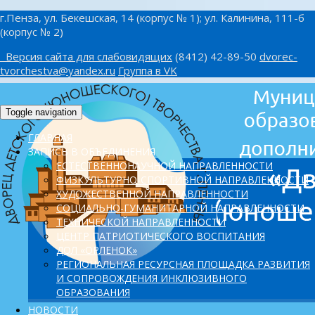
г.Пенза, ул. Бекешская, 14 (корпус № 1); ул. Калинина, 111-б
(корпус № 2)
Версия сайта для слабовидящих
(8412) 42-89-50
dvorec-
tvorchestva@yandex.ru
Группа в VK
Toggle navigation
ГЛАВНАЯ
ЗАПИСЬ В ОБЪЕДИНЕНИЯ
ЕСТЕСТВЕННОНАУЧНОЙ НАПРАВЛЕННОСТИ
ФИЗКУЛЬТУРНО-СПОРТИВНОЙ НАПРАВЛЕННОСТИ
ХУДОЖЕСТВЕННОЙ НАПРАВЛЕННОСТИ
СОЦИАЛЬНО-ГУМАНИТАРНОЙ НАПРАВЛЕННОСТИ
ТЕХНИЧЕСКОЙ НАПРАВЛЕННОСТИ
ЦЕНТР ПАТРИОТИЧЕСКОГО ВОСПИТАНИЯ
ДОЛ «ОРЛЕНОК»
PЕГИОНАЛЬНАЯ РЕСУРСНАЯ ПЛОЩАДКА РАЗВИТИЯ
И СОПРОВОЖДЕНИЯ ИНКЛЮЗИВНОГО
ОБРАЗОВАНИЯ
НОВОСТИ