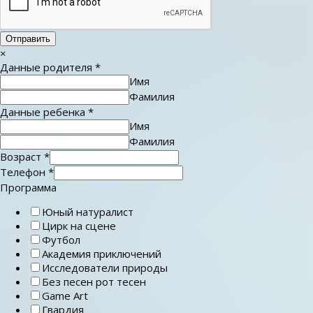
Отправить
×
Данные родителя
*
Имя
Фамилия
Данные ребенка
*
Имя
Фамилия
Возраст
*
Телефон
*
Программа
Юный натуралист
Цирк на сцене
Футбол
Академия приключений
Исследователи природы
Без песен рот тесен
Game Art
Гвардия