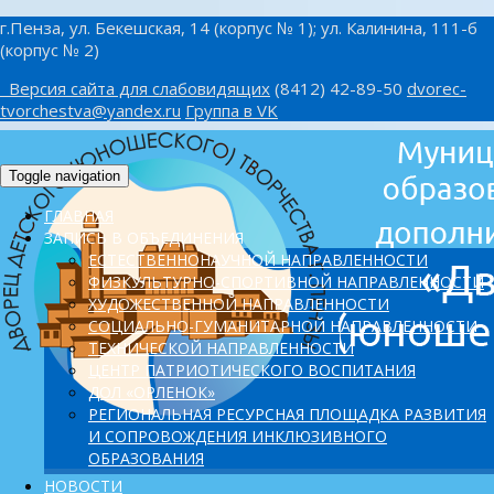
г.Пенза, ул. Бекешская, 14 (корпус № 1); ул. Калинина, 111-б
(корпус № 2)
Версия сайта для слабовидящих
(8412) 42-89-50
dvorec-
tvorchestva@yandex.ru
Группа в VK
Toggle navigation
ГЛАВНАЯ
ЗАПИСЬ В ОБЪЕДИНЕНИЯ
ЕСТЕСТВЕННОНАУЧНОЙ НАПРАВЛЕННОСТИ
ФИЗКУЛЬТУРНО-СПОРТИВНОЙ НАПРАВЛЕННОСТИ
ХУДОЖЕСТВЕННОЙ НАПРАВЛЕННОСТИ
СОЦИАЛЬНО-ГУМАНИТАРНОЙ НАПРАВЛЕННОСТИ
ТЕХНИЧЕСКОЙ НАПРАВЛЕННОСТИ
ЦЕНТР ПАТРИОТИЧЕСКОГО ВОСПИТАНИЯ
ДОЛ «ОРЛЕНОК»
PЕГИОНАЛЬНАЯ РЕСУРСНАЯ ПЛОЩАДКА РАЗВИТИЯ
И СОПРОВОЖДЕНИЯ ИНКЛЮЗИВНОГО
ОБРАЗОВАНИЯ
НОВОСТИ