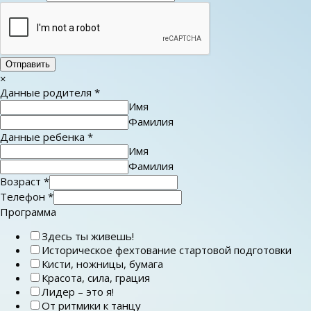
Отправить
×
Данные родителя
*
Имя
Фамилия
Данные ребенка
*
Имя
Фамилия
Возраст
*
Телефон
*
Программа
Здесь ты живешь!
Историческое фехтование стартовой подготовки
Кисти, ножницы, бумага
Красота, сила, грация
Лидер – это я!
От ритмики к танцу