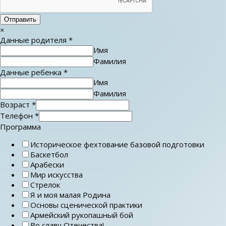
Отправить
×
Данные родителя
*
Имя
Фамилия
Данные ребенка
*
Имя
Фамилия
Возраст
*
Телефон
*
Программа
Историческое фехтование базовой подготовки
Баскетбол
Арабески
Мир искусства
Стрелок
Я и моя малая Родина
Основы сценической практики
Армейский рукопашный бой
Во славу Отечества!