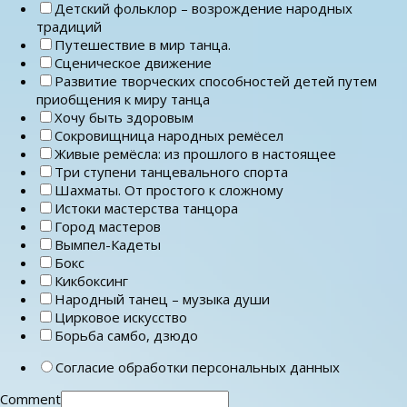
Детский фольклор – возрождение народных
традиций
Путешествие в мир танца.
Сценическое движение
Развитие творческих способностей детей путем
приобщения к миру танца
Хочу быть здоровым
Сокровищница народных ремёсел
Живые ремёсла: из прошлого в настоящее
Три ступени танцевального спорта
Шахматы. От простого к сложному
Истоки мастерства танцора
Город мастеров
Вымпел-Кадеты
Бокс
Кикбоксинг
Народный танец – музыка души
Цирковое искусство
Борьба самбо, дзюдо
Согласие обработки персональных данных
Comment