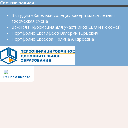
Свежие записи
В студии «Капельки солнца» завершилась летняя
творческая смена
Важная информация для участников СВО и их семей!
Портфолио Евстифеев Валерий Юрьевич
Портфолио Евсеева Полина Андреевна
Решаем вместе