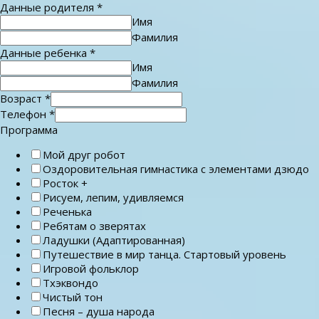
Данные родителя
*
Имя
Фамилия
Данные ребенка
*
Имя
Фамилия
Возраст
*
Телефон
*
Программа
Мой друг робот
Оздоровительная гимнастика с элементами дзюдо
Росток +
Рисуем, лепим, удивляемся
Реченька
Ребятам о зверятах
Ладушки (Адаптированная)
Путешествие в мир танца. Стартовый уровень
Игровой фольклор
Тхэквондо
Чистый тон
Песня – душа народа