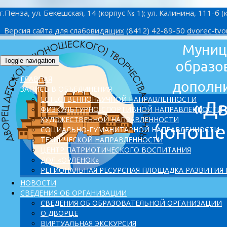
г.Пенза, ул. Бекешская, 14 (корпус № 1); ул. Калинина, 111-б (
Версия сайта для слабовидящих
(8412) 42-89-50
dvorec-tvo
Toggle navigation
ГЛАВНАЯ
ЗАПИСЬ В ОБЪЕДИНЕНИЯ
ЕСТЕСТВЕННОНАУЧНОЙ НАПРАВЛЕННОСТИ
ФИЗКУЛЬТУРНО-СПОРТИВНОЙ НАПРАВЛЕННОСТИ
ХУДОЖЕСТВЕННОЙ НАПРАВЛЕННОСТИ
СОЦИАЛЬНО-ГУМАНИТАРНОЙ НАПРАВЛЕННОСТИ
ТЕХНИЧЕСКОЙ НАПРАВЛЕННОСТИ
ЦЕНТР ПАТРИОТИЧЕСКОГО ВОСПИТАНИЯ
ДОЛ «ОРЛЕНОК»
PЕГИОНАЛЬНАЯ РЕСУРСНАЯ ПЛОЩАДКА РАЗВИТИЯ
НОВОСТИ
СВЕДЕНИЯ ОБ ОРГАНИЗАЦИИ
СВЕДЕНИЯ ОБ ОБРАЗОВАТЕЛЬНОЙ ОРГАНИЗАЦИИ
О ДВОРЦЕ
ВИРТУАЛЬНАЯ ЭКСКУРСИЯ