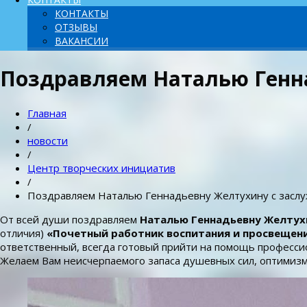
КОНТАКТЫ
ОТЗЫВЫ
ВАКАНСИИ
Поздравляем Наталью Генна
Главная
/
новости
/
Центр творческих инициатив
/
Поздравляем Наталью Геннадьевну Желтухину с заслу
От всей души поздравляем
Наталью Геннадьевну Желтух
отличия)
«Почетный работник воспитания и просвещен
ответственный, всегда готовый прийти на помощь профессио
Желаем Вам неисчерпаемого запаса душевных сил, оптимизма