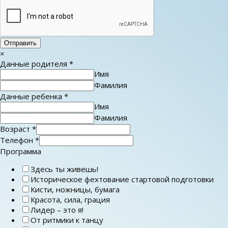
Отправить
×
Данные родителя
*
Имя
Фамилия
Данные ребенка
*
Имя
Фамилия
Возраст
*
Телефон
*
Программа
Здесь ты живешь!
Историческое фехтование стартовой подготовки
Кисти, ножницы, бумага
Красота, сила, грация
Лидер – это я!
От ритмики к танцу