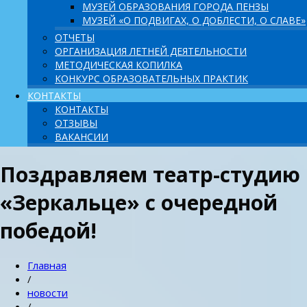
МУЗЕЙ ОБРАЗОВАНИЯ ГОРОДА ПЕНЗЫ
МУЗЕЙ «О ПОДВИГАХ, О ДОБЛЕСТИ, О СЛАВЕ»
ОТЧЕТЫ
ОРГАНИЗАЦИЯ ЛЕТНЕЙ ДЕЯТЕЛЬНОСТИ
МЕТОДИЧЕСКАЯ КОПИЛКА
КОНКУРС ОБРАЗОВАТЕЛЬНЫХ ПРАКТИК
КОНТАКТЫ
КОНТАКТЫ
ОТЗЫВЫ
ВАКАНСИИ
Поздравляем театр-студию
«Зеркальце» с очередной
победой!
Главная
/
новости
/