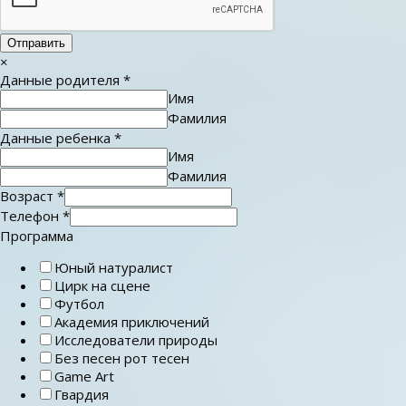
Отправить
×
Данные родителя
*
Имя
Фамилия
Данные ребенка
*
Имя
Фамилия
Возраст
*
Телефон
*
Программа
Юный натуралист
Цирк на сцене
Футбол
Академия приключений
Исследователи природы
Без песен рот тесен
Game Art
Гвардия