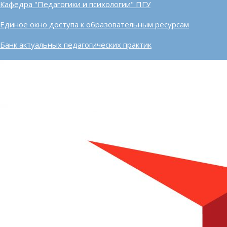
Кафедра "Педагогики и психологии" ПГУ
Единое окно доступа к образовательным ресурсам
Банк актуальных педагогических практик