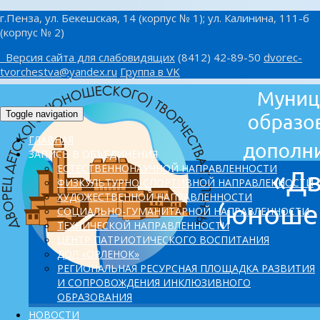
г.Пенза, ул. Бекешская, 14 (корпус № 1); ул. Калинина, 111-б
(корпус № 2)
Версия сайта для слабовидящих
(8412) 42-89-50
dvorec-
tvorchestva@yandex.ru
Группа в VK
Toggle navigation
ГЛАВНАЯ
ЗАПИСЬ В ОБЪЕДИНЕНИЯ
ЕСТЕСТВЕННОНАУЧНОЙ НАПРАВЛЕННОСТИ
ФИЗКУЛЬТУРНО-СПОРТИВНОЙ НАПРАВЛЕННОСТИ
ХУДОЖЕСТВЕННОЙ НАПРАВЛЕННОСТИ
СОЦИАЛЬНО-ГУМАНИТАРНОЙ НАПРАВЛЕННОСТИ
ТЕХНИЧЕСКОЙ НАПРАВЛЕННОСТИ
ЦЕНТР ПАТРИОТИЧЕСКОГО ВОСПИТАНИЯ
ДОЛ «ОРЛЕНОК»
PЕГИОНАЛЬНАЯ РЕСУРСНАЯ ПЛОЩАДКА РАЗВИТИЯ
И СОПРОВОЖДЕНИЯ ИНКЛЮЗИВНОГО
ОБРАЗОВАНИЯ
НОВОСТИ