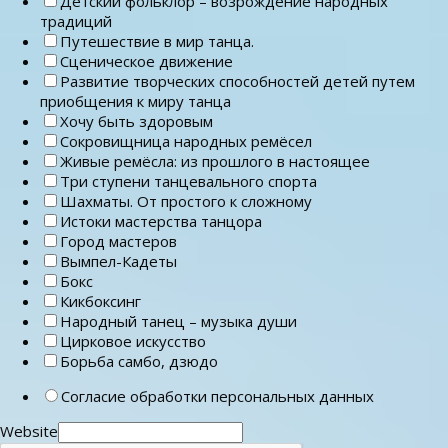
Детский фольклор – возрождение народных
традиций
Путешествие в мир танца.
Сценическое движение
Развитие творческих способностей детей путем
приобщения к миру танца
Хочу быть здоровым
Сокровищница народных ремёсел
Живые ремёсла: из прошлого в настоящее
Три ступени танцевального спорта
Шахматы. От простого к сложному
Истоки мастерства танцора
Город мастеров
Вымпел-Кадеты
Бокс
Кикбоксинг
Народный танец – музыка души
Цирковое искусство
Борьба самбо, дзюдо
Согласие обработки персональных данных
Website