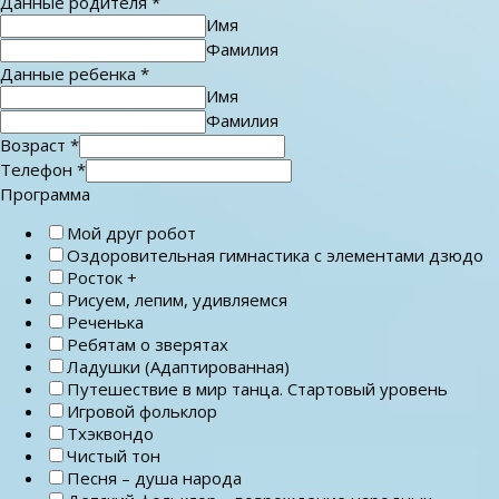
Данные родителя
*
Имя
Фамилия
Данные ребенка
*
Имя
Фамилия
Возраст
*
Телефон
*
Программа
Мой друг робот
Оздоровительная гимнастика с элементами дзюдо
Росток +
Рисуем, лепим, удивляемся
Реченька
Ребятам о зверятах
Ладушки (Адаптированная)
Путешествие в мир танца. Стартовый уровень
Игровой фольклор
Тхэквондо
Чистый тон
Песня – душа народа