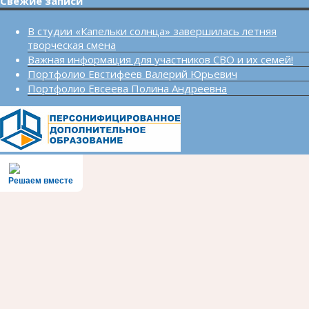
Свежие записи
В студии «Капельки солнца» завершилась летняя
творческая смена
Важная информация для участников СВО и их семей!
Портфолио Евстифеев Валерий Юрьевич
Портфолио Евсеева Полина Андреевна
Решаем вместе