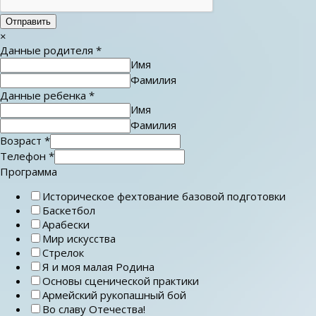
Отправить
×
Данные родителя
*
Имя
Фамилия
Данные ребенка
*
Имя
Фамилия
Возраст
*
Телефон
*
Программа
Историческое фехтование базовой подготовки
Баскетбол
Арабески
Мир искусства
Стрелок
Я и моя малая Родина
Основы сценической практики
Армейский рукопашный бой
Во славу Отечества!