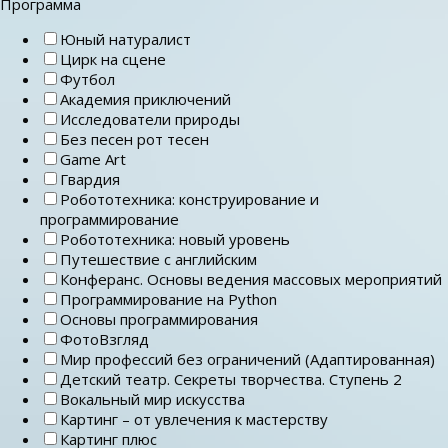
Программа
Юный натуралист
Цирк на сцене
Футбол
Академия приключений
Исследователи природы
Без песен рот тесен
Game Art
Гвардия
Робототехника: конструирование и
программирование
Робототехника: новый уровень
Путешествие с английским
Конферанс. Основы ведения массовых мероприятий
Программирование на Python
Основы программирования
ФотоВзгляд
Мир профессий без ограничений (Адаптированная)
Детский театр. Секреты творчества. Ступень 2
Вокальный мир искусства
Картинг – от увлечения к мастерству
Картинг плюс