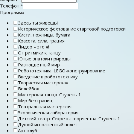
Телефон
*
Программа
Здесь ты живешь!
Историческое фехтование стартовой подготовки
Кисти, ножницы, бумага
Красота, сила, грация
Лидер – это я!
От ритмики к танцу
Юные знатоки природы
Разноцветный мир
Робототехника. LEGO-конструирование
Введение в робототехнику
Творческая мастерская
Волейбол
Мастерская танца. Ступень 1
Мир без границ
Театральная мастерская
Экологическая лаборатория
Детский театр. Секреты творчества. Ступень 1
Душой исполненный полет
Арт-клуб