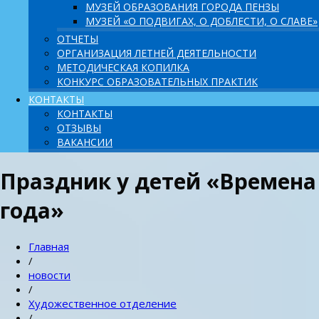
МУЗЕЙ ОБРАЗОВАНИЯ ГОРОДА ПЕНЗЫ
МУЗЕЙ «О ПОДВИГАХ, О ДОБЛЕСТИ, О СЛАВЕ»
ОТЧЕТЫ
ОРГАНИЗАЦИЯ ЛЕТНЕЙ ДЕЯТЕЛЬНОСТИ
МЕТОДИЧЕСКАЯ КОПИЛКА
КОНКУРС ОБРАЗОВАТЕЛЬНЫХ ПРАКТИК
КОНТАКТЫ
КОНТАКТЫ
ОТЗЫВЫ
ВАКАНСИИ
Праздник у детей «Времена
года»
Главная
/
новости
/
Художественное отделение
/