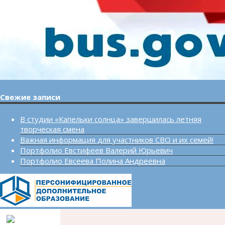
Свежие записи
В студии «Капельки солнца» завершилась летняя
творческая смена
Важная информация для участников СВО и их семей!
Портфолио Евстифеев Валерий Юрьевич
Портфолио Евсеева Полина Андреевна