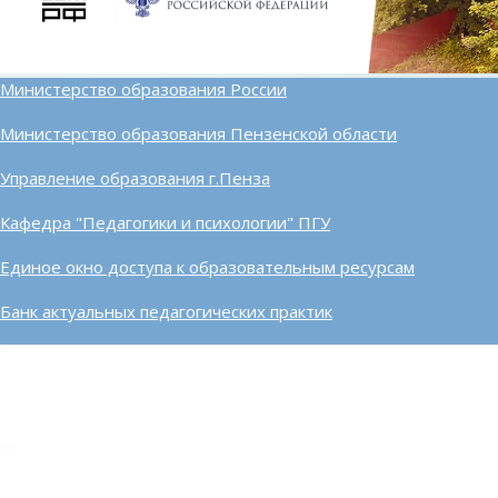
Министерство образования России
Министерство образования Пензенской области
Управление образования г.Пенза
Кафедра "Педагогики и психологии" ПГУ
Единое окно доступа к образовательным ресурсам
Банк актуальных педагогических практик