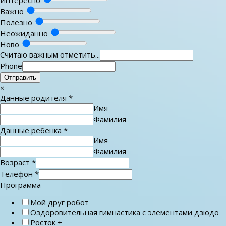
Важно
Полезно
Неожиданно
Ново
Считаю важным отметить...
Phone
Отправить
×
Данные родителя
*
Имя
Фамилия
Данные ребенка
*
Имя
Фамилия
Возраст
*
Телефон
*
Программа
Мой друг робот
Оздоровительная гимнастика с элементами дзюдо
Росток +