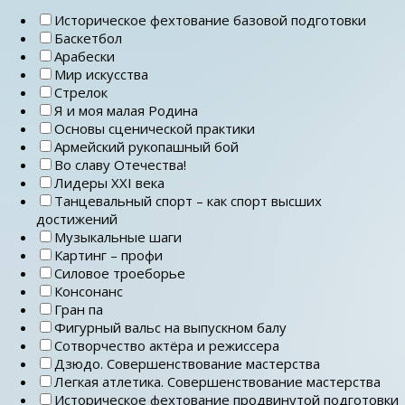
Историческое фехтование базовой подготовки
Баскетбол
Арабески
Мир искусства
Стрелок
Я и моя малая Родина
Основы сценической практики
Армейский рукопашный бой
Во славу Отечества!
Лидеры ХХI века
Танцевальный спорт – как спорт высших
достижений
Музыкальные шаги
Картинг – профи
Силовое троеборье
Консонанс
Гран па
Фигурный вальс на выпускном балу
Сотворчество актёра и режиссера
Дзюдо. Совершенствование мастерства
Легкая атлетика. Совершенствование мастерства
Историческое фехтование продвинутой подготовки