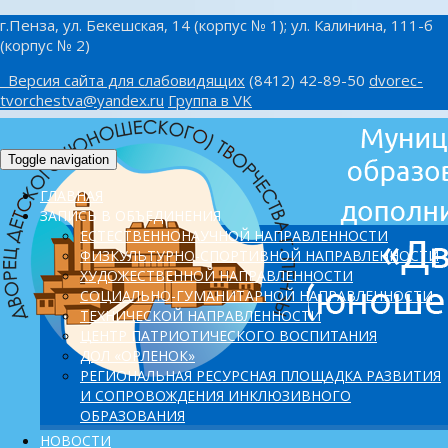
г.Пенза, ул. Бекешская, 14 (корпус № 1); ул. Калинина, 111-б
(корпус № 2)
Версия сайта для слабовидящих
(8412) 42-89-50
dvorec-
tvorchestva@yandex.ru
Группа в VK
Toggle navigation
ГЛАВНАЯ
ЗАПИСЬ В ОБЪЕДИНЕНИЯ
ЕСТЕСТВЕННОНАУЧНОЙ НАПРАВЛЕННОСТИ
ФИЗКУЛЬТУРНО-СПОРТИВНОЙ НАПРАВЛЕННОСТИ
ХУДОЖЕСТВЕННОЙ НАПРАВЛЕННОСТИ
СОЦИАЛЬНО-ГУМАНИТАРНОЙ НАПРАВЛЕННОСТИ
ТЕХНИЧЕСКОЙ НАПРАВЛЕННОСТИ
ЦЕНТР ПАТРИОТИЧЕСКОГО ВОСПИТАНИЯ
ДОЛ «ОРЛЕНОК»
PЕГИОНАЛЬНАЯ РЕСУРСНАЯ ПЛОЩАДКА РАЗВИТИЯ
И СОПРОВОЖДЕНИЯ ИНКЛЮЗИВНОГО
ОБРАЗОВАНИЯ
НОВОСТИ