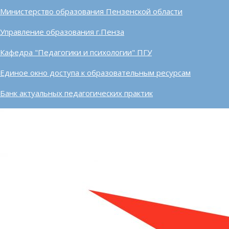
Министерство образования Пензенской области
Управление образования г.Пенза
Кафедра "Педагогики и психологии" ПГУ
Единое окно доступа к образовательным ресурсам
Банк актуальных педагогических практик