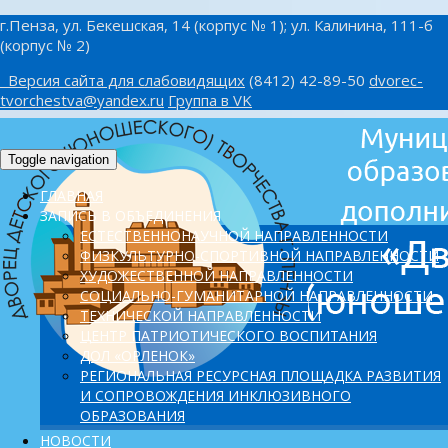
г.Пенза, ул. Бекешская, 14 (корпус № 1); ул. Калинина, 111-б
(корпус № 2)
Версия сайта для слабовидящих
(8412) 42-89-50
dvorec-
tvorchestva@yandex.ru
Группа в VK
Toggle navigation
ГЛАВНАЯ
ЗАПИСЬ В ОБЪЕДИНЕНИЯ
ЕСТЕСТВЕННОНАУЧНОЙ НАПРАВЛЕННОСТИ
ФИЗКУЛЬТУРНО-СПОРТИВНОЙ НАПРАВЛЕННОСТИ
ХУДОЖЕСТВЕННОЙ НАПРАВЛЕННОСТИ
СОЦИАЛЬНО-ГУМАНИТАРНОЙ НАПРАВЛЕННОСТИ
ТЕХНИЧЕСКОЙ НАПРАВЛЕННОСТИ
ЦЕНТР ПАТРИОТИЧЕСКОГО ВОСПИТАНИЯ
ДОЛ «ОРЛЕНОК»
PЕГИОНАЛЬНАЯ РЕСУРСНАЯ ПЛОЩАДКА РАЗВИТИЯ
И СОПРОВОЖДЕНИЯ ИНКЛЮЗИВНОГО
ОБРАЗОВАНИЯ
НОВОСТИ