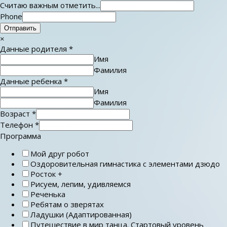
Считаю важным отметить...
Phone
Отправить
×
Данные родителя
*
Имя
Фамилия
Данные ребенка
*
Имя
Фамилия
Возраст
*
Телефон
*
Программа
Мой друг робот
Оздоровительная гимнастика с элементами дзюдо
Росток +
Рисуем, лепим, удивляемся
Реченька
Ребятам о зверятах
Ладушки (Адаптированная)
Путешествие в мир танца. Стартовый уровень