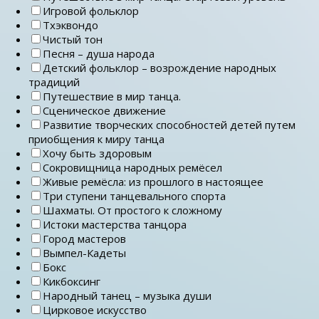
Игровой фольклор
Тхэквондо
Чистый тон
Песня – душа народа
Детский фольклор – возрождение народных
традиций
Путешествие в мир танца.
Сценическое движение
Развитие творческих способностей детей путем
приобщения к миру танца
Хочу быть здоровым
Сокровищница народных ремёсел
Живые ремёсла: из прошлого в настоящее
Три ступени танцевального спорта
Шахматы. От простого к сложному
Истоки мастерства танцора
Город мастеров
Вымпел-Кадеты
Бокс
Кикбоксинг
Народный танец – музыка души
Цирковое искусство