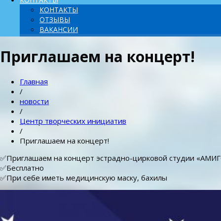
КОНТАКТЫ
ОТЗЫВЫ
ВАКАНСИИ
Приглашаем на концерт!
Главная
/
новости
/
Центр творческих инициатив
/
Приглашаем на концерт!
✅Приглашаем на концерт эстрадно-цирковой студии «АМИ
✅Бесплатно
✅При себе иметь медицинскую маску, бахилы