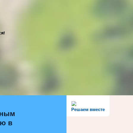
я!
Решаем вместе
ьным
ью в