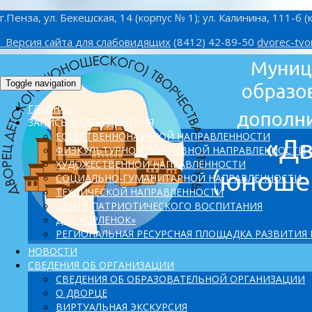
г.Пенза, ул. Бекешская, 14 (корпус № 1); ул. Калинина, 111-б (
Версия сайта для слабовидящих
(8412) 42-89-50
dvorec-tvo
Toggle navigation
ГЛАВНАЯ
ЗАПИСЬ В ОБЪЕДИНЕНИЯ
ЕСТЕСТВЕННОНАУЧНОЙ НАПРАВЛЕННОСТИ
ФИЗКУЛЬТУРНО-СПОРТИВНОЙ НАПРАВЛЕННОСТИ
ХУДОЖЕСТВЕННОЙ НАПРАВЛЕННОСТИ
СОЦИАЛЬНО-ГУМАНИТАРНОЙ НАПРАВЛЕННОСТИ
ТЕХНИЧЕСКОЙ НАПРАВЛЕННОСТИ
ЦЕНТР ПАТРИОТИЧЕСКОГО ВОСПИТАНИЯ
ДОЛ «ОРЛЕНОК»
PЕГИОНАЛЬНАЯ РЕСУРСНАЯ ПЛОЩАДКА РАЗВИТИЯ
НОВОСТИ
СВЕДЕНИЯ ОБ ОРГАНИЗАЦИИ
СВЕДЕНИЯ ОБ ОБРАЗОВАТЕЛЬНОЙ ОРГАНИЗАЦИИ
О ДВОРЦЕ
ВИРТУАЛЬНАЯ ЭКСКУРСИЯ