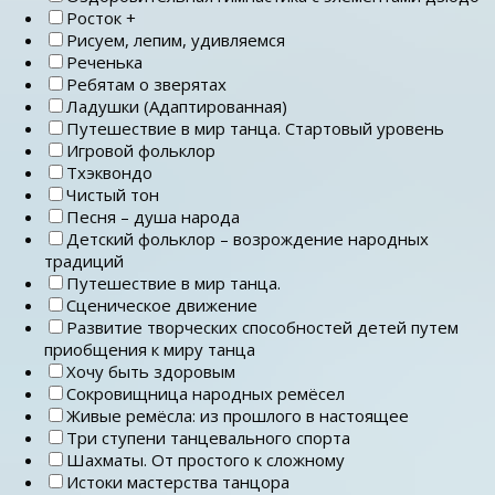
Росток +
Рисуем, лепим, удивляемся
Реченька
Ребятам о зверятах
Ладушки (Адаптированная)
Путешествие в мир танца. Стартовый уровень
Игровой фольклор
Тхэквондо
Чистый тон
Песня – душа народа
Детский фольклор – возрождение народных
традиций
Путешествие в мир танца.
Сценическое движение
Развитие творческих способностей детей путем
приобщения к миру танца
Хочу быть здоровым
Сокровищница народных ремёсел
Живые ремёсла: из прошлого в настоящее
Три ступени танцевального спорта
Шахматы. От простого к сложному
Истоки мастерства танцора