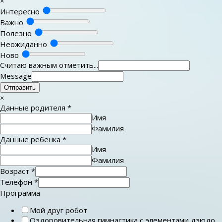
×
Интересно
Важно
Полезно
Неожиданно
Ново
Считаю важным отметить...
Message
Отправить
×
Данные родителя
*
Имя
Фамилия
Данные ребенка
*
Имя
Фамилия
Возраст
*
Телефон
*
Программа
Мой друг робот
Оздоровительная гимнастика с элементами дзюдо