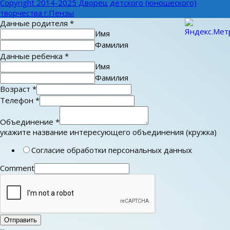
Copyright 2014-2025 Дворец детского (юношеского)
творчества г.Пензы
Данные родителя
*
Имя
Фамилия
Данные ребенка
*
Имя
Фамилия
Возраст
*
Телефон
*
Объединение
*
укажите название интересующего объединения (кружка)
Согласие обработки персональных данных
Comment
Отправить