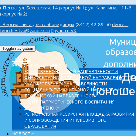
г.Пенза, ул. Бекешская, 14 (корпус № 1); ул. Калинина, 111-б
(корпус № 2)
Версия сайта для слабовидящих
(8412) 42-89-50
dvorec-
tvorchestva@yandex.ru
Группа в VK
Toggle navigation
ГЛАВНАЯ
ЗАПИСЬ В ОБЪЕДИНЕНИЯ
ЕСТЕСТВЕННОНАУЧНОЙ НАПРАВЛЕННОСТИ
ФИЗКУЛЬТУРНО-СПОРТИВНОЙ НАПРАВЛЕННОСТИ
ХУДОЖЕСТВЕННОЙ НАПРАВЛЕННОСТИ
СОЦИАЛЬНО-ГУМАНИТАРНОЙ НАПРАВЛЕННОСТИ
ТЕХНИЧЕСКОЙ НАПРАВЛЕННОСТИ
ЦЕНТР ПАТРИОТИЧЕСКОГО ВОСПИТАНИЯ
ДОЛ «ОРЛЕНОК»
PЕГИОНАЛЬНАЯ РЕСУРСНАЯ ПЛОЩАДКА РАЗВИТИЯ
И СОПРОВОЖДЕНИЯ ИНКЛЮЗИВНОГО
ОБРАЗОВАНИЯ
НОВОСТИ