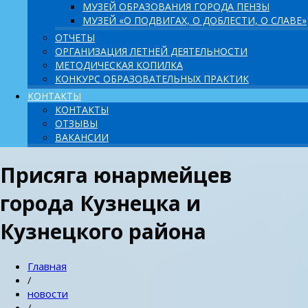
МУЗЕЙ ОБРАЗОВАНИЯ ГОРОДА ПЕНЗЫ
МУЗЕЙ «О ПОДВИГАХ, О ДОБЛЕСТИ, О СЛАВЕ»
ОТЧЕТЫ
ОРГАНИЗАЦИЯ ЛЕТНЕЙ ДЕЯТЕЛЬНОСТИ
МЕТОДИЧЕСКАЯ КОПИЛКА
КОНКУРС ОБРАЗОВАТЕЛЬНЫХ ПРАКТИК
КОНТАКТЫ
КОНТАКТЫ
ОТЗЫВЫ
ВАКАНСИИ
Присяга юнармейцев
города Кузнецка и
Кузнецкого района
Главная
/
новости
/