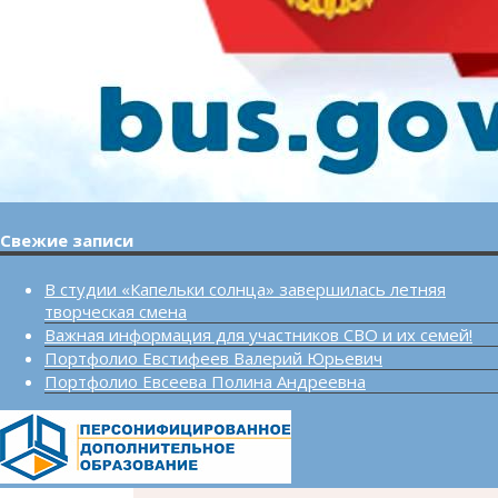
Свежие записи
В студии «Капельки солнца» завершилась летняя
творческая смена
Важная информация для участников СВО и их семей!
Портфолио Евстифеев Валерий Юрьевич
Портфолио Евсеева Полина Андреевна