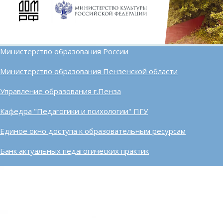
Министерство образования России
Министерство образования Пензенской области
Управление образования г.Пенза
Кафедра "Педагогики и психологии" ПГУ
Единое окно доступа к образовательным ресурсам
Банк актуальных педагогических практик