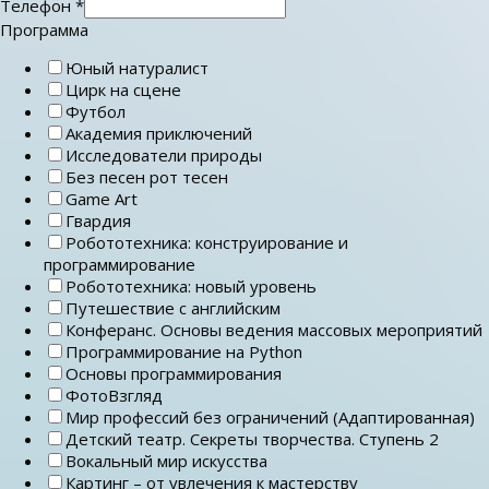
Телефон
*
Программа
Юный натуралист
Цирк на сцене
Футбол
Академия приключений
Исследователи природы
Без песен рот тесен
Game Art
Гвардия
Робототехника: конструирование и
программирование
Робототехника: новый уровень
Путешествие с английским
Конферанс. Основы ведения массовых мероприятий
Программирование на Python
Основы программирования
ФотоВзгляд
Мир профессий без ограничений (Адаптированная)
Детский театр. Секреты творчества. Ступень 2
Вокальный мир искусства
Картинг – от увлечения к мастерству